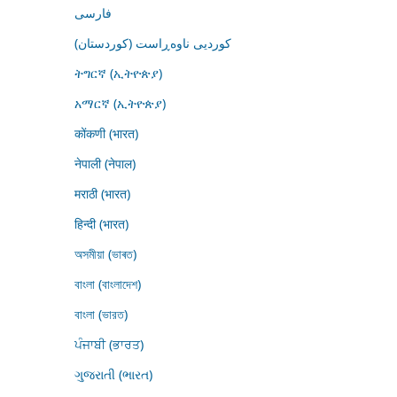
فارسى
کوردیی ناوەڕاست (کوردستان)
ትግርኛ (ኢትዮጵያ)
አማርኛ (ኢትዮጵያ)
कोंकणी (भारत)
नेपाली (नेपाल)
मराठी (भारत)
हिन्दी (भारत)
অসমীয়া (ভাৰত)
বাংলা (বাংলাদেশ)
বাংলা (ভারত)
ਪੰਜਾਬੀ (ਭਾਰਤ)
ગુજરાતી (ભારત)