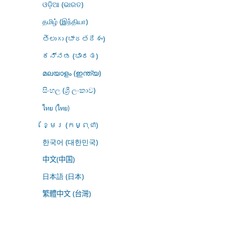
ଓଡ଼ିଆ (ଭାରତ)
தமிழ் (இந்தியா)
తెలుగు (భారతదేశం)
ಕನ್ನಡ (ಭಾರತ)
മലയാളം (ഇന്ത്യ)
සිංහල (ශ්‍රී ලංකාව)
ไทย (ไทย)
ខ្មែរ (កម្ពុជា)
한국어 (대한민국)
中文(中国)
日本語 (日本)
繁體中文 (台灣)