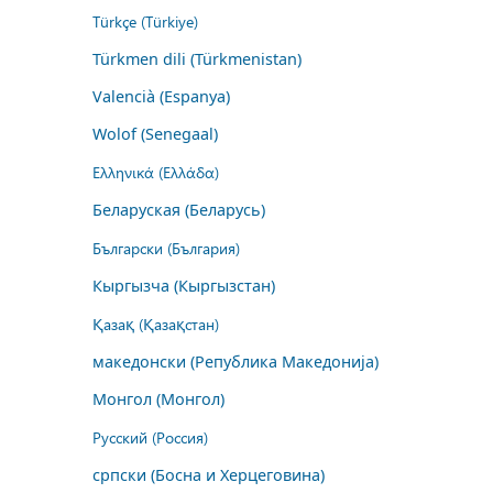
Türkçe (Türkiye)
Türkmen dili (Türkmenistan)
Valencià (Espanya)
Wolof (Senegaal)
Ελληνικά (Ελλάδα)
Беларуская (Беларусь)
Български (България)
Кыргызча (Кыргызстан)
Қазақ (Қазақстан)
македонски (Република Македонија)
Монгол (Монгол)
Русский (Россия)
српски (Босна и Херцеговина)