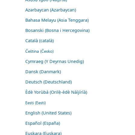
Azərbaycan (Azərbaycan)
Bahasa Melayu (Asia Tenggara)
Bosanski (Bosna i Hercegovina)
Català (català)
Čeština (Česko)
Cymraeg (Y Deyrnas Unedig)
Dansk (Danmark)
Deutsch (Deutschland)
Èdè Yorùbá (Orilẹ̀-èdè Nàìjíríà)
Eesti (Eesti)
English (United States)
Español (España)
Euskara (Euskara)