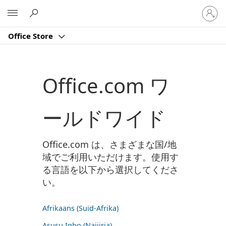
ア
Microsoft
カ
ウ
Office Store
ン
ト
に
サ
Office.com ワ
イ
ン
イ
ールドワイド
ン
す
る
Office.com は、さまざまな国/地
域でご利用いただけます。使用す
る言語を以下から選択してくださ
い。
Afrikaans (Suid-Afrika)
Asụsụ Igbo (Naịjịrịa)