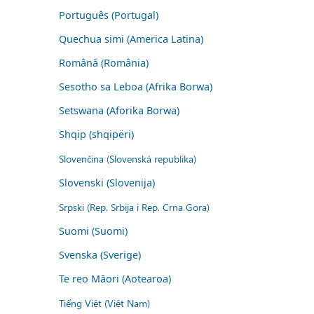
Português (Portugal)
Quechua simi (America Latina)
Română (România)
Sesotho sa Leboa (Afrika Borwa)
Setswana (Aforika Borwa)
Shqip (shqipëri)
Slovenčina (Slovenská republika)
Slovenski (Slovenija)
Srpski (Rep. Srbija i Rep. Crna Gora)
Suomi (Suomi)
Svenska (Sverige)
Te reo Māori (Aotearoa)
Tiếng Việt (Việt Nam)