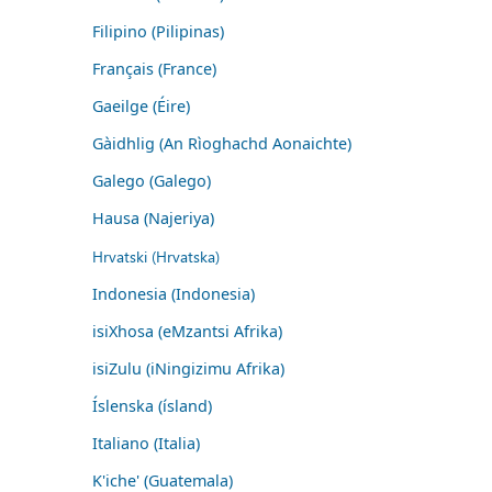
Filipino (Pilipinas)
Français (France)
Gaeilge (Éire)
Gàidhlig (An Rìoghachd Aonaichte)
Galego (Galego)
Hausa (Najeriya)
Hrvatski (Hrvatska)
Indonesia (Indonesia)
isiXhosa (eMzantsi Afrika)
isiZulu (iNingizimu Afrika)
Íslenska (ísland)
Italiano (Italia)
K'iche' (Guatemala)