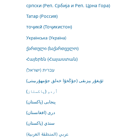
српски (Реп. Србија и Реп. Црна Гора)
Татар (Россия)
тоҷикӣ (Тоҷикистон)
Українська (Україна)
ქართული (საქართველო)
Հայերեն (Հայաստան)
עברית (ישראל)
ئۇيغۇر يېزىقى (جۇڭخۇا خەلق جۇمھۇرىيىتى)
اُردو (پاکستان)
پنجابی (پاکستان)
درى (افغانستان)
سنڌي (پاکستان)
عربي (المنطقة العربية)