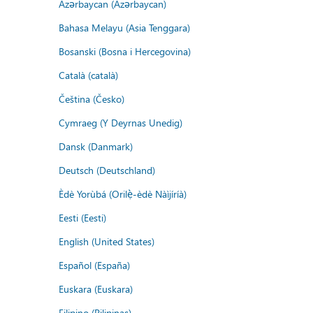
Azərbaycan (Azərbaycan)
Bahasa Melayu (Asia Tenggara)
Bosanski (Bosna i Hercegovina)
Català (català)
Čeština (Česko)
Cymraeg (Y Deyrnas Unedig)
Dansk (Danmark)
Deutsch (Deutschland)
Èdè Yorùbá (Orilẹ̀-èdè Nàìjíríà)
Eesti (Eesti)
English (United States)
Español (España)
Euskara (Euskara)
Filipino (Pilipinas)