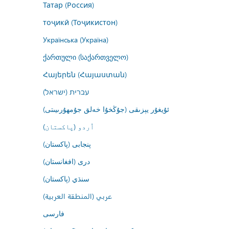
Татар (Россия)
тоҷикӣ (Тоҷикистон)
Українська (Україна)
ქართული (საქართველო)
Հայերեն (Հայաստան)
עברית (ישראל)
ئۇيغۇر يېزىقى (جۇڭخۇا خەلق جۇمھۇرىيىتى)
اُردو (پاکستان)
پنجابی (پاکستان)
درى (افغانستان)
سنڌي (پاکستان)
عربي (المنطقة العربية)
فارسى