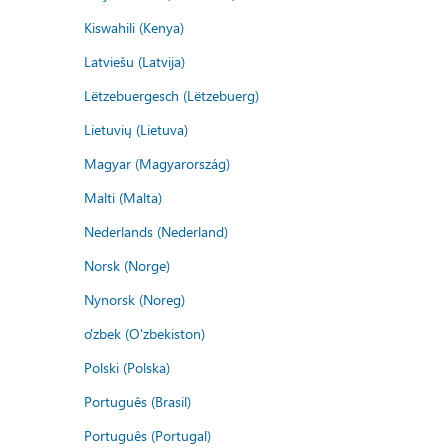
Kiswahili (Kenya)
Latviešu (Latvija)
Lëtzebuergesch (Lëtzebuerg)
Lietuvių (Lietuva)
Magyar (Magyarország)
Malti (Malta)
Nederlands (Nederland)
Norsk (Norge)
Nynorsk (Noreg)
o'zbek (O'zbekiston)
Polski (Polska)
Português (Brasil)
Português (Portugal)