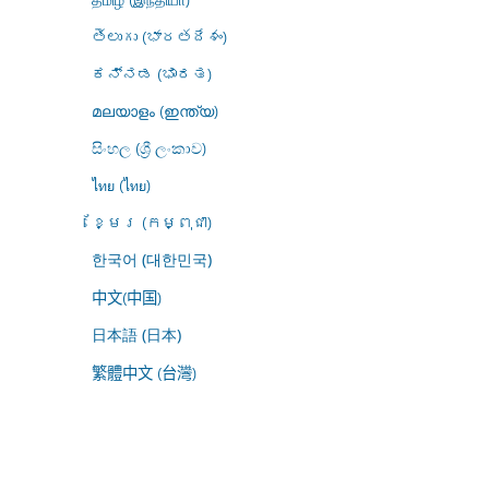
తెలుగు (భారతదేశం)
ಕನ್ನಡ (ಭಾರತ)
മലയാളം (ഇന്ത്യ)
සිංහල (ශ්‍රී ලංකාව)
ไทย (ไทย)
ខ្មែរ (កម្ពុជា)
한국어 (대한민국)
中文(中国)
日本語 (日本)
繁體中文 (台灣)