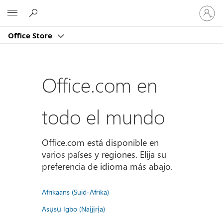
Iniciar
Microsoft
sesión
en
Office Store
tu
cuenta
Office.com en
todo el mundo
Office.com está disponible en
varios países y regiones. Elija su
preferencia de idioma más abajo.
Afrikaans (Suid-Afrika)
Asụsụ Igbo (Naịjịrịa)