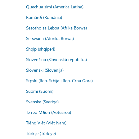
Quechua simi (America Latina)
Română (România)
Sesotho sa Leboa (Afrika Borwa)
Setswana (Aforika Borwa)
Shqip (shqipëri)
Slovenčina (Slovenská republika)
Slovenski (Slovenija)
Srpski (Rep. Srbija i Rep. Crna Gora)
Suomi (Suomi)
Svenska (Sverige)
Te reo Māori (Aotearoa)
Tiếng Việt (Việt Nam)
Türkçe (Türkiye)