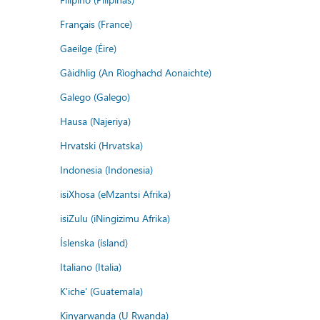
Français (France)
Gaeilge (Éire)
Gàidhlig (An Rìoghachd Aonaichte)
Galego (Galego)
Hausa (Najeriya)
Hrvatski (Hrvatska)
Indonesia (Indonesia)
isiXhosa (eMzantsi Afrika)
isiZulu (iNingizimu Afrika)
Íslenska (ísland)
Italiano (Italia)
K'iche' (Guatemala)
Kinyarwanda (U Rwanda)