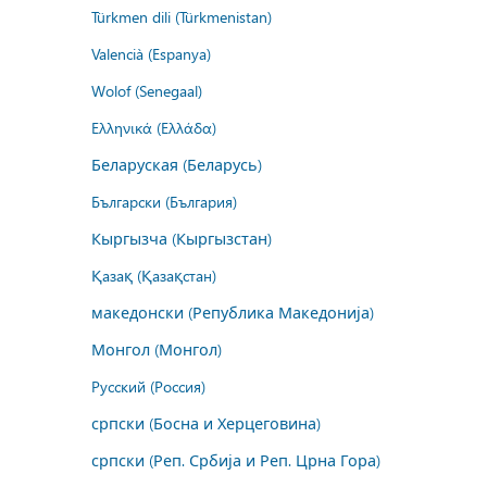
Türkmen dili (Türkmenistan)
Valencià (Espanya)
Wolof (Senegaal)
Ελληνικά (Ελλάδα)
Беларуская (Беларусь)
Български (България)
Кыргызча (Кыргызстан)
Қазақ (Қазақстан)
македонски (Република Македонија)
Монгол (Монгол)
Русский (Россия)
српски (Босна и Херцеговина)
српски (Реп. Србија и Реп. Црна Гора)