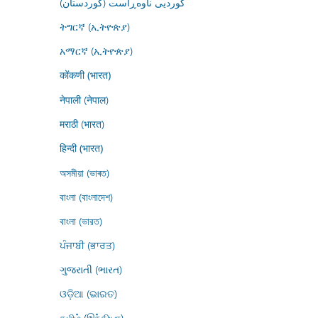
کوردیی ناوەڕاست (کوردستان)
ትግርኛ (ኢትዮጵያ)
አማርኛ (ኢትዮጵያ)
कोंकणी (भारत)
नेपाली (नेपाल)
मराठी (भारत)
हिन्दी (भारत)
অসমীয়া (ভাৰত)
বাংলা (বাংলাদেশ)
বাংলা (ভারত)
ਪੰਜਾਬੀ (ਭਾਰਤ)
ગુજરાતી (ભારત)
ଓଡ଼ିଆ (ଭାରତ)
தமிழ் (இந்தியா)