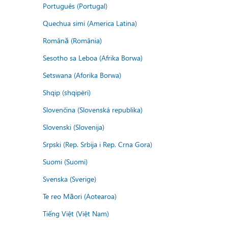
Português (Portugal)
Quechua simi (America Latina)
Română (România)
Sesotho sa Leboa (Afrika Borwa)
Setswana (Aforika Borwa)
Shqip (shqipëri)
Slovenčina (Slovenská republika)
Slovenski (Slovenija)
Srpski (Rep. Srbija i Rep. Crna Gora)
Suomi (Suomi)
Svenska (Sverige)
Te reo Māori (Aotearoa)
Tiếng Việt (Việt Nam)