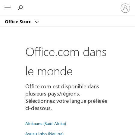
Connect
Microsoft
vous
à
Office Store
votre
compte
Office.com dans
le monde
Office.com est disponible dans
plusieurs pays/régions.
Sélectionnez votre langue préférée
ci-dessous.
Afrikaans (Suid-Afrika)
Asụsụ Igbo (Naịjịrịa)