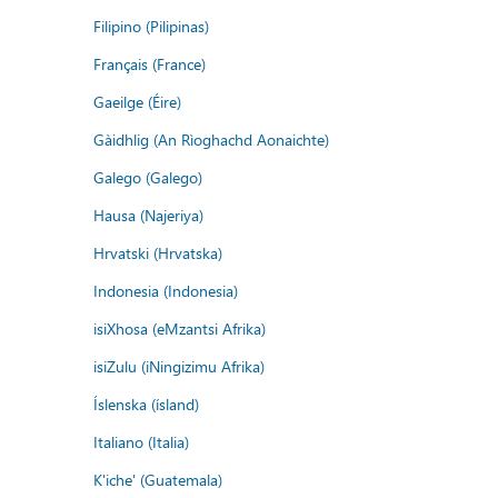
Filipino (Pilipinas)
Français (France)
Gaeilge (Éire)
Gàidhlig (An Rìoghachd Aonaichte)
Galego (Galego)
Hausa (Najeriya)
Hrvatski (Hrvatska)
Indonesia (Indonesia)
isiXhosa (eMzantsi Afrika)
isiZulu (iNingizimu Afrika)
Íslenska (ísland)
Italiano (Italia)
K'iche' (Guatemala)