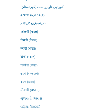
کوردیی ناوەڕاست (کوردستان)
ትግርኛ (ኢትዮጵያ)
አማርኛ (ኢትዮጵያ)
कोंकणी (भारत)
नेपाली (नेपाल)
मराठी (भारत)
हिन्दी (भारत)
অসমীয়া (ভাৰত)
বাংলা (বাংলাদেশ)
বাংলা (ভারত)
ਪੰਜਾਬੀ (ਭਾਰਤ)
ગુજરાતી (ભારત)
ଓଡ଼ିଆ (ଭାରତ)