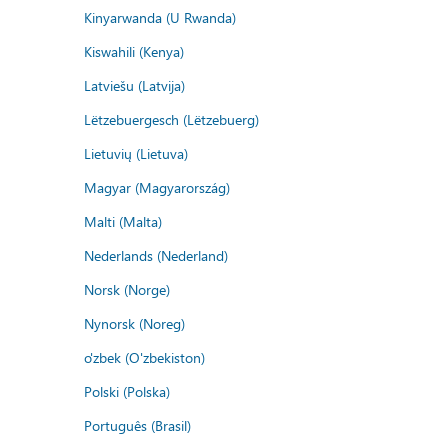
Kinyarwanda (U Rwanda)
Kiswahili (Kenya)
Latviešu (Latvija)
Lëtzebuergesch (Lëtzebuerg)
Lietuvių (Lietuva)
Magyar (Magyarország)
Malti (Malta)
Nederlands (Nederland)
Norsk (Norge)
Nynorsk (Noreg)
o'zbek (O'zbekiston)
Polski (Polska)
Português (Brasil)