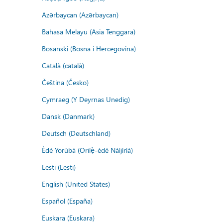
Azərbaycan (Azərbaycan)
Bahasa Melayu (Asia Tenggara)
Bosanski (Bosna i Hercegovina)
Català (català)
Čeština (Česko)
Cymraeg (Y Deyrnas Unedig)
Dansk (Danmark)
Deutsch (Deutschland)
Èdè Yorùbá (Orilẹ̀-èdè Nàìjíríà)
Eesti (Eesti)
English (United States)
Español (España)
Euskara (Euskara)