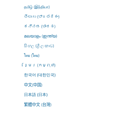
தமிழ் (இந்தியா)
తెలుగు (భారతదేశం)
ಕನ್ನಡ (ಭಾರತ)
മലയാളം (ഇന്ത്യ)
සිංහල (ශ්‍රී ලංකාව)
ไทย (ไทย)
ខ្មែរ (កម្ពុជា)
한국어 (대한민국)
中文(中国)
日本語 (日本)
繁體中文 (台灣)