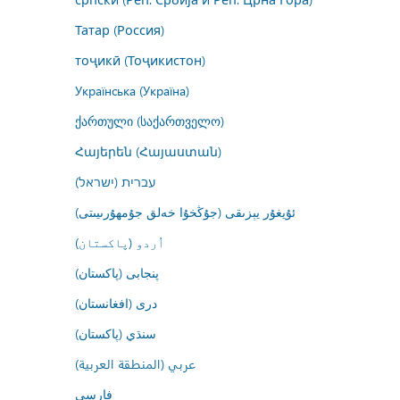
Татар (Россия)
тоҷикӣ (Тоҷикистон)
Українська (Україна)
ქართული (საქართველო)
Հայերեն (Հայաստան)
עברית (ישראל)
ئۇيغۇر يېزىقى (جۇڭخۇا خەلق جۇمھۇرىيىتى)
اُردو (پاکستان)
پنجابی (پاکستان)
درى (افغانستان)
سنڌي (پاکستان)
عربي (المنطقة العربية)
فارسى