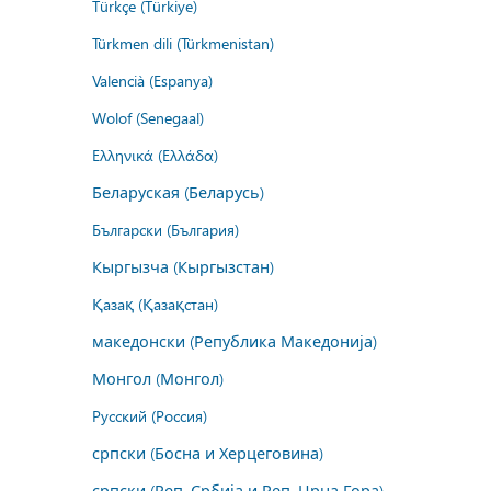
Türkçe (Türkiye)
Türkmen dili (Türkmenistan)
Valencià (Espanya)
Wolof (Senegaal)
Ελληνικά (Ελλάδα)
Беларуская (Беларусь)
Български (България)
Кыргызча (Кыргызстан)
Қазақ (Қазақстан)
македонски (Република Македонија)
Монгол (Монгол)
Русский (Россия)
српски (Босна и Херцеговина)
српски (Реп. Србија и Реп. Црна Гора)