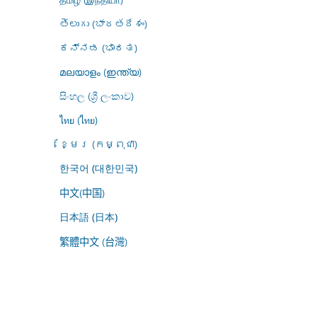
తెలుగు (భారతదేశం)
ಕನ್ನಡ (ಭಾರತ)
മലയാളം (ഇന്ത്യ)
සිංහල (ශ්‍රී ලංකාව)
ไทย (ไทย)
ខ្មែរ (កម្ពុជា)
한국어 (대한민국)
中文(中国)
日本語 (日本)
繁體中文 (台灣)