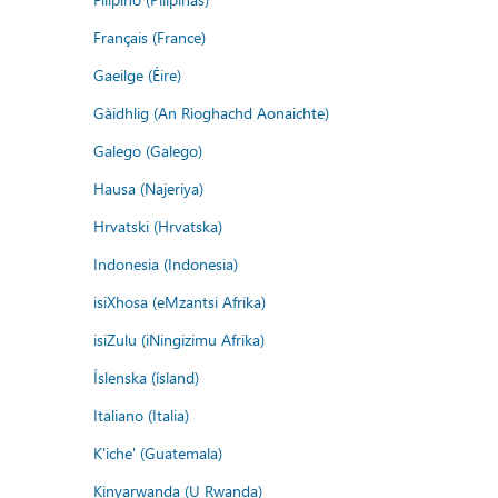
Français (France)
Gaeilge (Éire)
Gàidhlig (An Rìoghachd Aonaichte)
Galego (Galego)
Hausa (Najeriya)
Hrvatski (Hrvatska)
Indonesia (Indonesia)
isiXhosa (eMzantsi Afrika)
isiZulu (iNingizimu Afrika)
Íslenska (ísland)
Italiano (Italia)
K'iche' (Guatemala)
Kinyarwanda (U Rwanda)