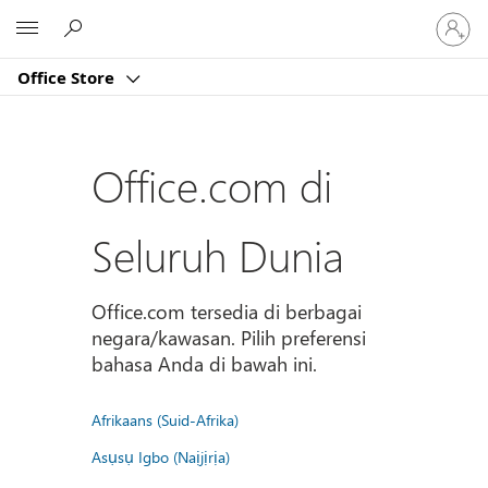
Masuk
Microsoft
ke
akun
Office Store
Anda
Office.com di
Seluruh Dunia
Office.com tersedia di berbagai
negara/kawasan. Pilih preferensi
bahasa Anda di bawah ini.
Afrikaans (Suid-Afrika)
Asụsụ Igbo (Naịjịrịa)