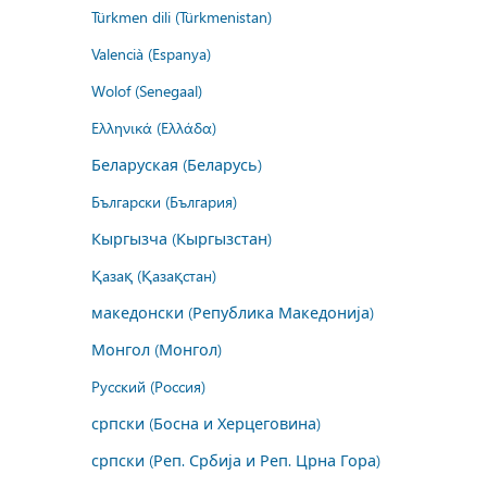
Türkmen dili (Türkmenistan)
Valencià (Espanya)
Wolof (Senegaal)
Ελληνικά (Ελλάδα)
Беларуская (Беларусь)
Български (България)
Кыргызча (Кыргызстан)
Қазақ (Қазақстан)
македонски (Република Македонија)
Монгол (Монгол)
Русский (Россия)
српски (Босна и Херцеговина)
српски (Реп. Србија и Реп. Црна Гора)