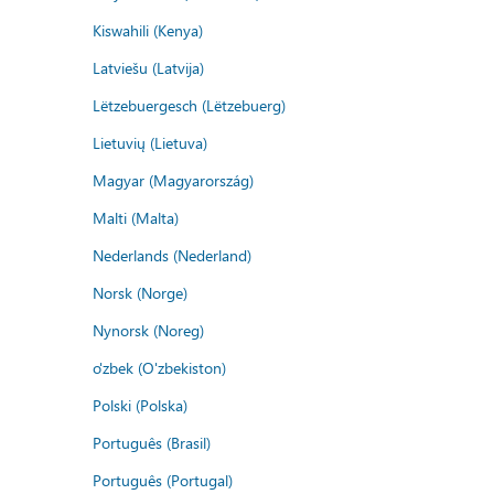
Kiswahili (Kenya)
Latviešu (Latvija)
Lëtzebuergesch (Lëtzebuerg)
Lietuvių (Lietuva)
Magyar (Magyarország)
Malti (Malta)
Nederlands (Nederland)
Norsk (Norge)
Nynorsk (Noreg)
o'zbek (O'zbekiston)
Polski (Polska)
Português (Brasil)
Português (Portugal)