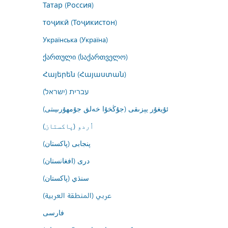
Татар (Россия)
тоҷикӣ (Тоҷикистон)
Українська (Україна)
ქართული (საქართველო)
Հայերեն (Հայաստան)
עברית (ישראל)
ئۇيغۇر يېزىقى (جۇڭخۇا خەلق جۇمھۇرىيىتى)
اُردو (پاکستان)
پنجابی (پاکستان)
درى (افغانستان)
سنڌي (پاکستان)
عربي (المنطقة العربية)
فارسى