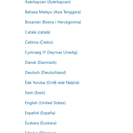
Azərbaycan (Azərbaycan)
Bahasa Melayu (Asia Tenggara)
Bosanski (Bosna i Hercegovina)
Català (català)
Čeština (Česko)
Cymraeg (Y Deyrnas Unedig)
Dansk (Danmark)
Deutsch (Deutschland)
Èdè Yorùbá (Orilẹ̀-èdè Nàìjíríà)
Eesti (Eesti)
English (United States)
Español (España)
Euskara (Euskara)
Filipino (Pilipinas)