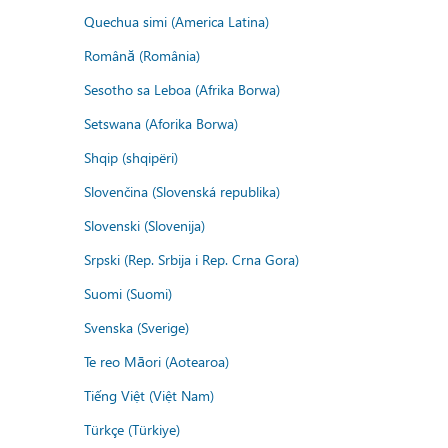
Quechua simi (America Latina)
Română (România)
Sesotho sa Leboa (Afrika Borwa)
Setswana (Aforika Borwa)
Shqip (shqipëri)
Slovenčina (Slovenská republika)
Slovenski (Slovenija)
Srpski (Rep. Srbija i Rep. Crna Gora)
Suomi (Suomi)
Svenska (Sverige)
Te reo Māori (Aotearoa)
Tiếng Việt (Việt Nam)
Türkçe (Türkiye)