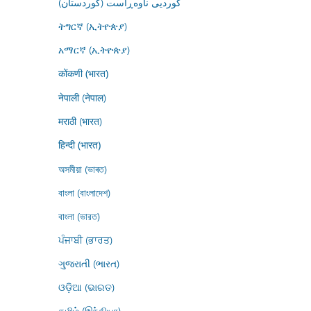
کوردیی ناوەڕاست (کوردستان)
ትግርኛ (ኢትዮጵያ)
አማርኛ (ኢትዮጵያ)
कोंकणी (भारत)
नेपाली (नेपाल)
मराठी (भारत)
हिन्दी (भारत)
অসমীয়া (ভাৰত)
বাংলা (বাংলাদেশ)
বাংলা (ভারত)
ਪੰਜਾਬੀ (ਭਾਰਤ)
ગુજરાતી (ભારત)
ଓଡ଼ିଆ (ଭାରତ)
தமிழ் (இந்தியா)