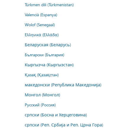
Türkmen dili (Türkmenistan)
Valencià (Espanya)
Wolof (Senegaal)
Ελληνικά (Ελλάδα)
Беларуская (Беларусь)
Български (България)
Кыргызча (Кыргызстан)
Қазақ (Қазақстан)
македонски (Република Македонија)
Монгол (Монгол)
Русский (Россия)
српски (Босна и Херцеговина)
српски (Реп. Србија и Реп. Црна Гора)