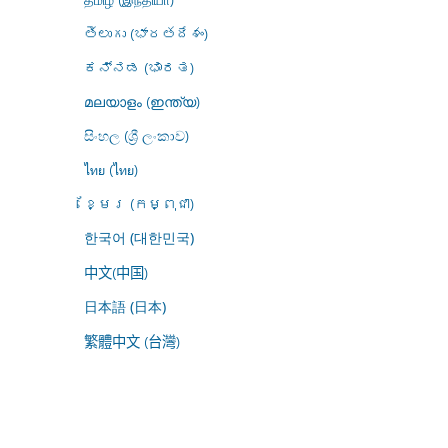
తెలుగు (భారతదేశం)
ಕನ್ನಡ (ಭಾರತ)
മലയാളം (ഇന്ത്യ)
සිංහල (ශ්‍රී ලංකාව)
ไทย (ไทย)
ខ្មែរ (កម្ពុជា)
한국어 (대한민국)
中文(中国)
日本語 (日本)
繁體中文 (台灣)