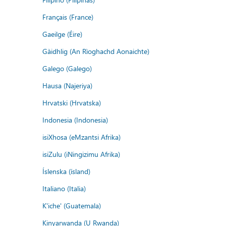
Français (France)
Gaeilge (Éire)
Gàidhlig (An Rìoghachd Aonaichte)
Galego (Galego)
Hausa (Najeriya)
Hrvatski (Hrvatska)
Indonesia (Indonesia)
isiXhosa (eMzantsi Afrika)
isiZulu (iNingizimu Afrika)
Íslenska (ísland)
Italiano (Italia)
K'iche' (Guatemala)
Kinyarwanda (U Rwanda)