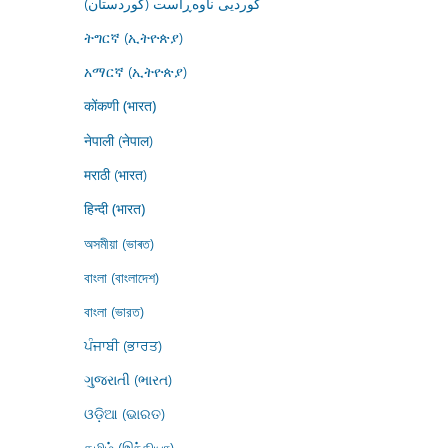
کوردیی ناوەڕاست (کوردستان)
ትግርኛ (ኢትዮጵያ)
አማርኛ (ኢትዮጵያ)
कोंकणी (भारत)
नेपाली (नेपाल)
मराठी (भारत)
हिन्दी (भारत)
অসমীয়া (ভাৰত)
বাংলা (বাংলাদেশ)
বাংলা (ভারত)
ਪੰਜਾਬੀ (ਭਾਰਤ)
ગુજરાતી (ભારત)
ଓଡ଼ିଆ (ଭାରତ)
தமிழ் (இந்தியா)