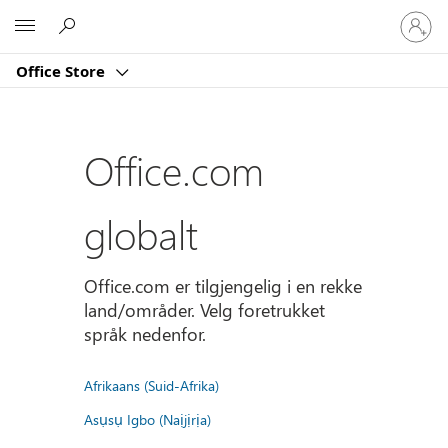
Logg
Microsoft
på
kontoe
Office Store
din
Office.com
globalt
Office.com er tilgjengelig i en rekke
land/områder. Velg foretrukket
språk nedenfor.
Afrikaans (Suid-Afrika)
Asụsụ Igbo (Naịjịrịa)