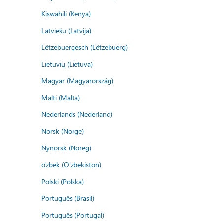
Kiswahili (Kenya)
Latviešu (Latvija)
Lëtzebuergesch (Lëtzebuerg)
Lietuvių (Lietuva)
Magyar (Magyarország)
Malti (Malta)
Nederlands (Nederland)
Norsk (Norge)
Nynorsk (Noreg)
o'zbek (O'zbekiston)
Polski (Polska)
Português (Brasil)
Português (Portugal)