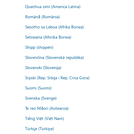
Quechua simi (America Latina)
Română (România)
Sesotho sa Leboa (Afrika Borwa)
Setswana (Aforika Borwa)
Shqip (shqipëri)
Slovenčina (Slovenská republika)
Slovenski (Slovenija)
Srpski (Rep. Srbija i Rep. Crna Gora)
Suomi (Suomi)
Svenska (Sverige)
Te reo Māori (Aotearoa)
Tiếng Việt (Việt Nam)
Türkçe (Türkiye)