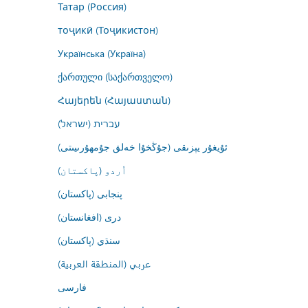
Татар (Россия)
тоҷикӣ (Тоҷикистон)
Українська (Україна)
ქართული (საქართველო)
Հայերեն (Հայաստան)
עברית (ישראל)
ئۇيغۇر يېزىقى (جۇڭخۇا خەلق جۇمھۇرىيىتى)
اُردو (پاکستان)
پنجابی (پاکستان)
درى (افغانستان)
سنڌي (پاکستان)
عربي (المنطقة العربية)
فارسى