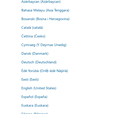
Azərbaycan (Azərbaycan)
Bahasa Melayu (Asia Tenggara)
Bosanski (Bosna i Hercegovina)
Català (català)
Čeština (Česko)
Cymraeg (Y Deyrnas Unedig)
Dansk (Danmark)
Deutsch (Deutschland)
Èdè Yorùbá (Orilẹ̀-èdè Nàìjíríà)
Eesti (Eesti)
English (United States)
Español (España)
Euskara (Euskara)
Filipino (Pilipinas)