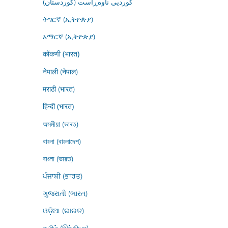
کوردیی ناوەڕاست (کوردستان)
ትግርኛ (ኢትዮጵያ)
አማርኛ (ኢትዮጵያ)
कोंकणी (भारत)
नेपाली (नेपाल)
मराठी (भारत)
हिन्दी (भारत)
অসমীয়া (ভাৰত)
বাংলা (বাংলাদেশ)
বাংলা (ভারত)
ਪੰਜਾਬੀ (ਭਾਰਤ)
ગુજરાતી (ભારત)
ଓଡ଼ିଆ (ଭାରତ)
தமிழ் (இந்தியா)