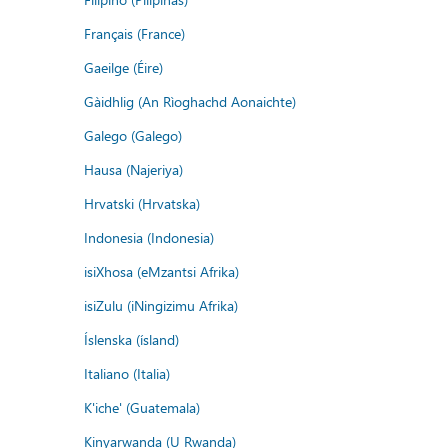
Français (France)
Gaeilge (Éire)
Gàidhlig (An Rìoghachd Aonaichte)
Galego (Galego)
Hausa (Najeriya)
Hrvatski (Hrvatska)
Indonesia (Indonesia)
isiXhosa (eMzantsi Afrika)
isiZulu (iNingizimu Afrika)
Íslenska (ísland)
Italiano (Italia)
K'iche' (Guatemala)
Kinyarwanda (U Rwanda)