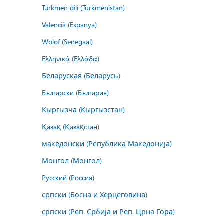
Türkmen dili (Türkmenistan)
Valencià (Espanya)
Wolof (Senegaal)
Ελληνικά (Ελλάδα)
Беларуская (Беларусь)
Български (България)
Кыргызча (Кыргызстан)
Қазақ (Қазақстан)
македонски (Република Македонија)
Монгол (Монгол)
Русский (Россия)
српски (Босна и Херцеговина)
српски (Реп. Србија и Реп. Црна Гора)