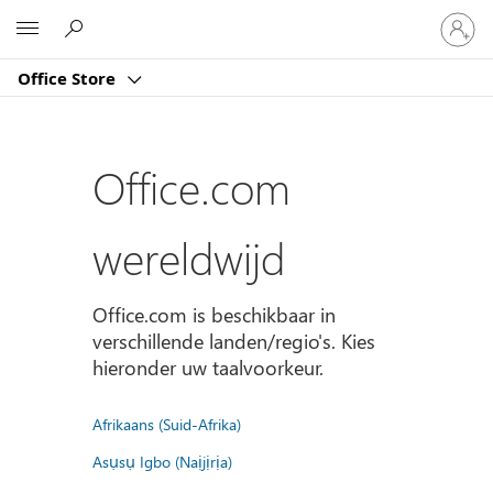
Meld
Microsoft
je
aan
Office Store
bij
je
account
Office.com
wereldwijd
Office.com is beschikbaar in
verschillende landen/regio's. Kies
hieronder uw taalvoorkeur.
Afrikaans (Suid-Afrika)
Asụsụ Igbo (Naịjịrịa)