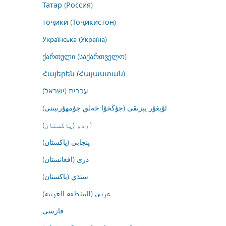
Татар (Россия)
тоҷикӣ (Тоҷикистон)
Українська (Україна)
ქართული (საქართველო)
Հայերեն (Հայաստան)
עברית (ישראל)
ئۇيغۇر يېزىقى (جۇڭخۇا خەلق جۇمھۇرىيىتى)
اُردو (پاکستان)
پنجابی (پاکستان)
درى (افغانستان)
سنڌي (پاکستان)
عربي (المنطقة العربية)
فارسى