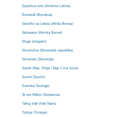
Quechua simi (America Latina)
Română (România)
Sesotho sa Leboa (Afrika Borwa)
Setswana (Aforika Borwa)
Shqip (shqipëri)
Slovenčina (Slovenská republika)
Slovenski (Slovenija)
Srpski (Rep. Srbija i Rep. Crna Gora)
Suomi (Suomi)
Svenska (Sverige)
Te reo Māori (Aotearoa)
Tiếng Việt (Việt Nam)
Türkçe (Türkiye)