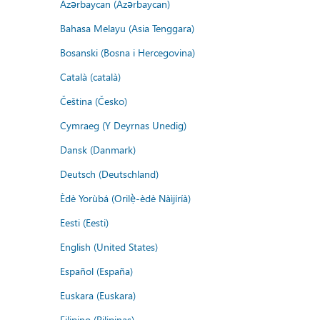
Azərbaycan (Azərbaycan)
Bahasa Melayu (Asia Tenggara)
Bosanski (Bosna i Hercegovina)
Català (català)
Čeština (Česko)
Cymraeg (Y Deyrnas Unedig)
Dansk (Danmark)
Deutsch (Deutschland)
Èdè Yorùbá (Orilẹ̀-èdè Nàìjíríà)
Eesti (Eesti)
English (United States)
Español (España)
Euskara (Euskara)
Filipino (Pilipinas)