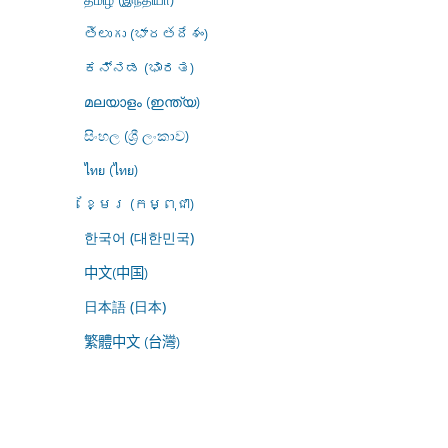
తెలుగు (భారతదేశం)
ಕನ್ನಡ (ಭಾರತ)
മലയാളം (ഇന്ത്യ)
සිංහල (ශ්‍රී ලංකාව)
ไทย (ไทย)
ខ្មែរ (កម្ពុជា)
한국어 (대한민국)
中文(中国)
日本語 (日本)
繁體中文 (台灣)