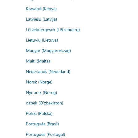
Kiswahili (Kenya)
Latviešu (Latvija)
Lëtzebuergesch (Lëtzebuerg)
Lietuvių (Lietuva)
Magyar (Magyarország)
Malti (Malta)
Nederlands (Nederland)
Norsk (Norge)
Nynorsk (Noreg)
o'zbek (O'zbekiston)
Polski (Polska)
Português (Brasil)
Português (Portugal)