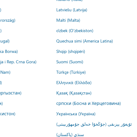
)
Latviešu (Latvija)
rország)
Malti (Malta)
)
o'zbek (O'zbekiston)
ugal)
Quechua simi (America Latina)
ika Borwa)
Shqip (shqipëri)
ija i Rep. Crna Gora)
Suomi (Suomi)
t Nam)
Türkçe (Türkiye)
)
Ελληνικά (Ελλάδα)
ргызстан)
Қазақ (Қазақстан)
я)
српски (Босна и Херцеговина)
кистон)
Українська (Україна)
ئۇيغۇر يېزىقى (جۇڭخۇا خەلق جۇمھۇرىيىتى)
سنڌي (پاکستان)