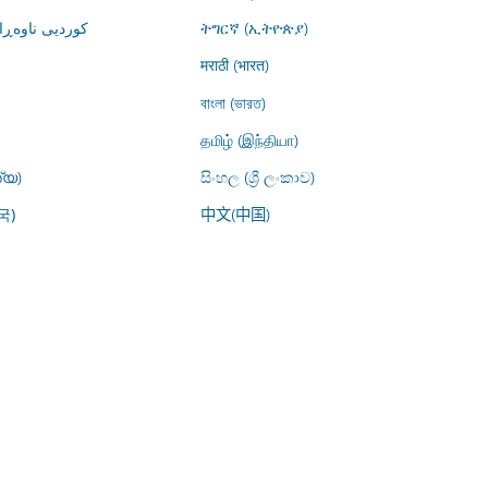
کوردیی ناوە)
ትግርኛ (ኢትዮጵያ)
मराठी (भारत)
বাংলা (ভারত)
தமிழ் (இந்தியா)
്യ)
සිංහල (ශ්‍රී ලංකාව)
中文(中国)
국)