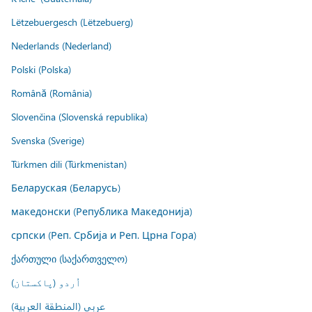
Lëtzebuergesch (Lëtzebuerg)
Nederlands (Nederland)
Polski (Polska)
Română (România)
Slovenčina (Slovenská republika)
Svenska (Sverige)
Türkmen dili (Türkmenistan)
Беларуская (Беларусь)
македонски (Република Македонија)
српски (Реп. Србија и Реп. Црна Гора)
ქართული (საქართველო)
اُردو (پاکستان)
عربي (المنطقة العربية)