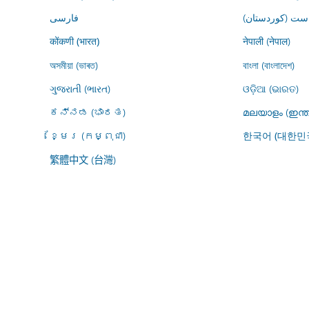
ڕاست (کوردستان
فارسى
नेपाली (नेपाल)
कोंकणी (भारत)
অসমীয়া (ভাৰত)
বাংলা (বাংলাদেশ)
ગુજરાતી (ભારત)
ଓଡ଼ିଆ (ଭାରତ)
ಕನ್ನಡ (ಭಾರತ)
മലയാളം (ഇന്ത
ខ្មែរ (កម្ពុជា)
한국어 (대한민
繁體中文 (台灣)