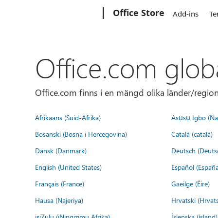
Microsoft
Office Store
Add-ins
Te
Office.com glob
Office.com finns i en mängd olika länder/regione
Afrikaans (Suid-Afrika)
Asụsụ Igbo (Naị
Bosanski (Bosna i Hercegovina)
Català (català)
Dansk (Danmark)
Deutsch (Deuts
English (United States)
Español (España
Français (France)
Gaeilge (Éire)
Hausa (Najeriya)
Hrvatski (Hrvat
isiZulu (iNingizimu Afrika)
Íslenska (ísland)