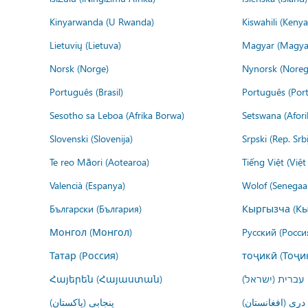
Kinyarwanda (U Rwanda)
Kiswahili (Kenya
Lietuvių (Lietuva)
Magyar (Magya
Norsk (Norge)
Nynorsk (Noreg
Português (Brasil)
Português (Port
Sesotho sa Leboa (Afrika Borwa)
Setswana (Afor
Slovenski (Slovenija)
Srpski (Rep. Srb
Te reo Māori (Aotearoa)
Tiếng Việt (Việ
Valencià (Espanya)
Wolof (Senegaal
Български (България)
Кыргызча (Кы
Монгол (Монгол)
Русский (Росси
Татар (Россия)
тоҷикӣ (Тоҷи
Հայերեն (Հայաստան)
עברית (ישראל)
درى (افغانستان)
پنجابی (پاکستان)