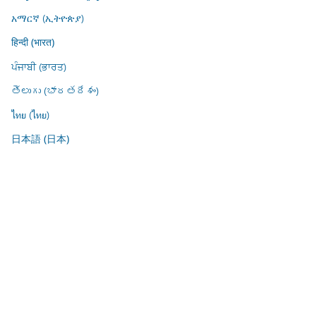
አማርኛ (ኢትዮጵያ)
हिन्दी (भारत)
ਪੰਜਾਬੀ (ਭਾਰਤ)
తెలుగు (భారతదేశం)
ไทย (ไทย)
日本語 (日本)