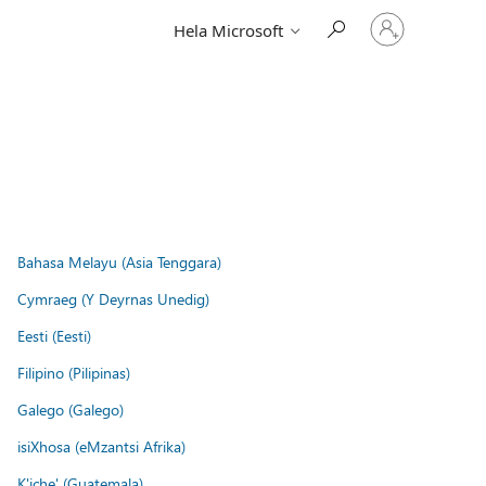
Logga
Hela Microsoft
in
på
ditt
konto
Bahasa Melayu (Asia Tenggara)
Cymraeg (Y Deyrnas Unedig)
Eesti (Eesti)
Filipino (Pilipinas)
Galego (Galego)
isiXhosa (eMzantsi Afrika)
K'iche' (Guatemala)