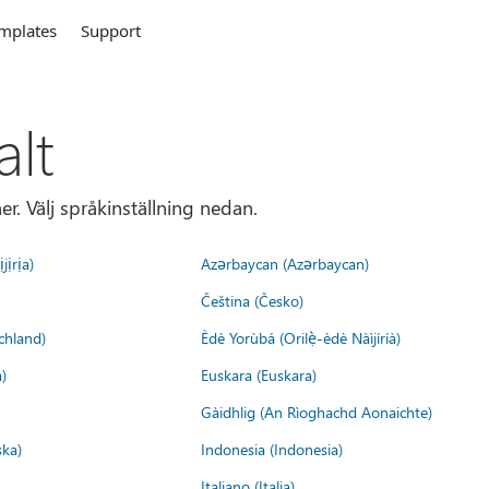
mplates
Support
alt
r. Välj språkinställning nedan.
jịrịa)
Azərbaycan (Azərbaycan)
Čeština (Česko)
chland)
Èdè Yorùbá (Orilẹ̀-èdè Nàìjíríà)
)
Euskara (Euskara)
Gàidhlig (An Rìoghachd Aonaichte)
ska)
Indonesia (Indonesia)
Italiano (Italia)