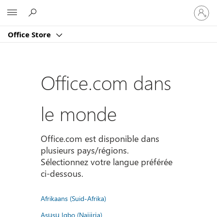
Connect
Microsoft
vous
à
Office Store
votre
compte
Office.com dans
le monde
Office.com est disponible dans
plusieurs pays/régions.
Sélectionnez votre langue préférée
ci-dessous.
Afrikaans (Suid-Afrika)
Asụsụ Igbo (Naịjịrịa)