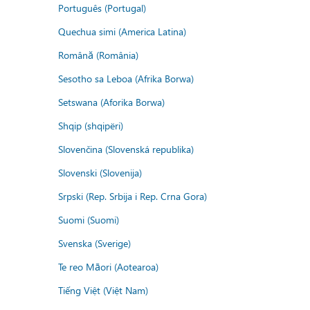
Português (Portugal)
Quechua simi (America Latina)
Română (România)
Sesotho sa Leboa (Afrika Borwa)
Setswana (Aforika Borwa)
Shqip (shqipëri)
Slovenčina (Slovenská republika)
Slovenski (Slovenija)
Srpski (Rep. Srbija i Rep. Crna Gora)
Suomi (Suomi)
Svenska (Sverige)
Te reo Māori (Aotearoa)
Tiếng Việt (Việt Nam)