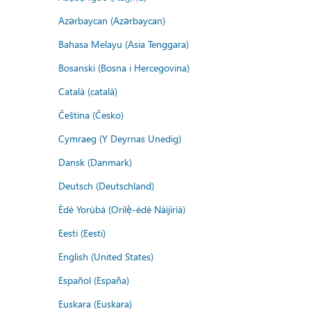
Azərbaycan (Azərbaycan)
Bahasa Melayu (Asia Tenggara)
Bosanski (Bosna i Hercegovina)
Català (català)
Čeština (Česko)
Cymraeg (Y Deyrnas Unedig)
Dansk (Danmark)
Deutsch (Deutschland)
Èdè Yorùbá (Orilẹ̀-èdè Nàìjíríà)
Eesti (Eesti)
English (United States)
Español (España)
Euskara (Euskara)