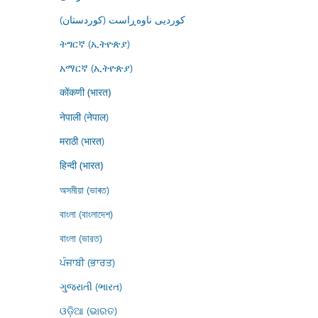
کوردیی ناوەڕاست (کوردستان)
ትግርኛ (ኢትዮጵያ)
አማርኛ (ኢትዮጵያ)
कोंकणी (भारत)
नेपाली (नेपाल)
मराठी (भारत)
हिन्दी (भारत)
অসমীয়া (ভাৰত)
বাংলা (বাংলাদেশ)
বাংলা (ভারত)
ਪੰਜਾਬੀ (ਭਾਰਤ)
ગુજરાતી (ભારત)
ଓଡ଼ିଆ (ଭାରତ)