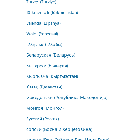
Türkçe (Türkiye)
Türkmen dili (Türkmenistan)
Valencià (Espanya)
Wolof (Senegaal)
Ελληνικά (Ελλάδα)
Беларуская (Беларусь)
Български (България)
Кыргызча (Кыргызстан)
Қазақ (Қазақстан)
македонски (Република Македонија)
Монгол (Монгол)
Русский (Россия)
српски (Босна и Херцеговина)
српски (Реп. Србија и Реп. Црна Гора)