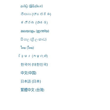
தமிழ் (இந்தியா)
తెలుగు (భారతదేశం)
ಕನ್ನಡ (ಭಾರತ)
മലയാളം (ഇന്ത്യ)
සිංහල (ශ්‍රී ලංකාව)
ไทย (ไทย)
ខ្មែរ (កម្ពុជា)
한국어 (대한민국)
中文(中国)
日本語 (日本)
繁體中文 (台灣)