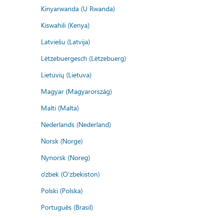
Kinyarwanda (U Rwanda)
Kiswahili (Kenya)
Latviešu (Latvija)
Lëtzebuergesch (Lëtzebuerg)
Lietuvių (Lietuva)
Magyar (Magyarország)
Malti (Malta)
Nederlands (Nederland)
Norsk (Norge)
Nynorsk (Noreg)
o'zbek (O'zbekiston)
Polski (Polska)
Português (Brasil)