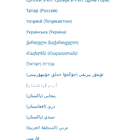
Татар (Россия)
тоҷикӣ (Тоҷикистон)
Українська (Україна)
ქართული (საქართველო)
Հայերեն (Հայաստան)
עברית (ישראל)
ئۇيغۇر يېزىقى (جۇڭخۇا خەلق جۇمھۇرىيىتى)
اُردو (پاکستان)
پنجابی (پاکستان)
درى (افغانستان)
سنڌي (پاکستان)
عربي (المنطقة العربية)
فارسى