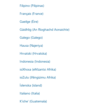
Filipino (Pilipinas)
Français (France)
Gaeilge (Éire)
Gàidhlig (An Rìoghachd Aonaichte)
Galego (Galego)
Hausa (Najeriya)
Hrvatski (Hrvatska)
Indonesia (Indonesia)
isiXhosa (eMzantsi Afrika)
isiZulu (iNingizimu Afrika)
Íslenska (ísland)
Italiano (Italia)
K'iche' (Guatemala)