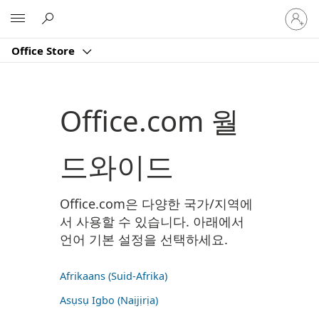
귀
Microsoft
하
계
Office Store
정
에
로
그
Office.com 월
인
드와이드
Office.com은 다양한 국가/지역에
서 사용할 수 있습니다. 아래에서
언어 기본 설정을 선택하세요.
Afrikaans (Suid-Afrika)
Asụsụ Igbo (Naịjịrịa)