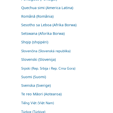
Quechua simi (America Latina)
Română (România)
Sesotho sa Leboa (Afrika Borwa)
Setswana (Aforika Borwa)
Shqip (shqipëri)
Slovenčina (Slovenská republika)
Slovenski (Slovenija)
Srpski (Rep. Srbija i Rep. Crna Gora)
Suomi (Suomi)
Svenska (Sverige)
Te reo Māori (Aotearoa)
Tiếng Việt (Việt Nam)
Türkçe (Türkiye)