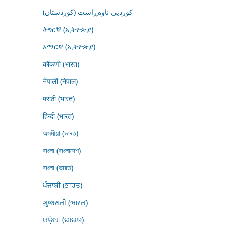
کوردیی ناوەڕاست (کوردستان)
ትግርኛ (ኢትዮጵያ)
አማርኛ (ኢትዮጵያ)
कोंकणी (भारत)
नेपाली (नेपाल)
मराठी (भारत)
हिन्दी (भारत)
অসমীয়া (ভাৰত)
বাংলা (বাংলাদেশ)
বাংলা (ভারত)
ਪੰਜਾਬੀ (ਭਾਰਤ)
ગુજરાતી (ભારત)
ଓଡ଼ିଆ (ଭାରତ)