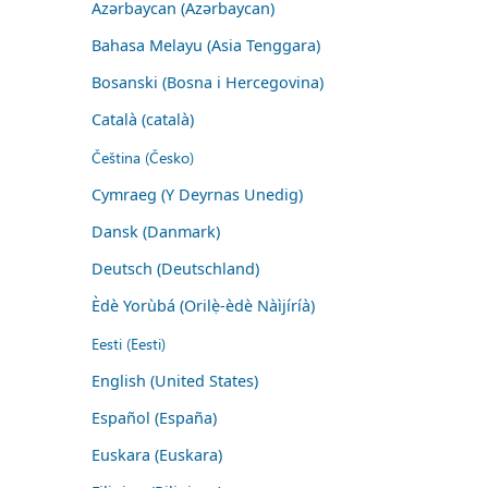
Azərbaycan (Azərbaycan)
Bahasa Melayu (Asia Tenggara)
Bosanski (Bosna i Hercegovina)
Català (català)
Čeština (Česko)
Cymraeg (Y Deyrnas Unedig)
Dansk (Danmark)
Deutsch (Deutschland)
Èdè Yorùbá (Orilẹ̀-èdè Nàìjíríà)
Eesti (Eesti)
English (United States)
Español (España)
Euskara (Euskara)