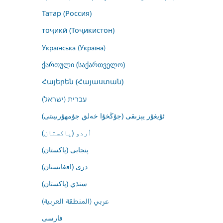
Татар (Россия)
тоҷикӣ (Тоҷикистон)
Українська (Україна)
ქართული (საქართველო)
Հայերեն (Հայաստան)
עברית (ישראל)
ئۇيغۇر يېزىقى (جۇڭخۇا خەلق جۇمھۇرىيىتى)
اُردو (پاکستان)
پنجابی (پاکستان)
درى (افغانستان)
سنڌي (پاکستان)
عربي (المنطقة العربية)
فارسى