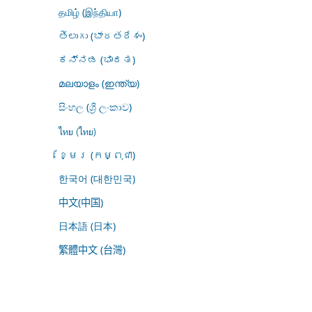
தமிழ் (இந்தியா)
తెలుగు (భారతదేశం)
ಕನ್ನಡ (ಭಾರತ)
മലയാളം (ഇന്ത്യ)
සිංහල (ශ්‍රී ලංකාව)
ไทย (ไทย)
ខ្មែរ (កម្ពុជា)
한국어 (대한민국)
中文(中国)
日本語 (日本)
繁體中文 (台灣)