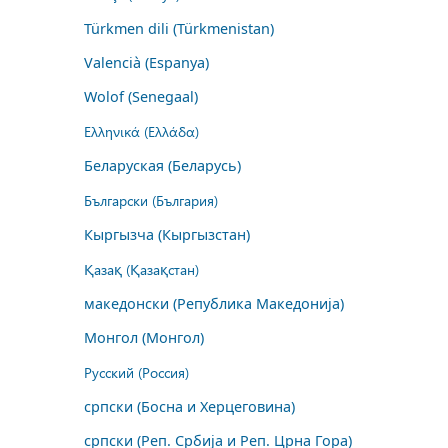
Türkmen dili (Türkmenistan)
Valencià (Espanya)
Wolof (Senegaal)
Ελληνικά (Ελλάδα)
Беларуская (Беларусь)
Български (България)
Кыргызча (Кыргызстан)
Қазақ (Қазақстан)
македонски (Република Македонија)
Монгол (Монгол)
Русский (Россия)
српски (Босна и Херцеговина)
српски (Реп. Србија и Реп. Црна Гора)