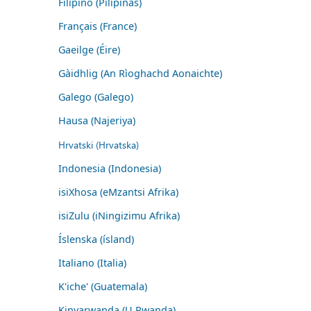
Filipino (Pilipinas)
Français (France)
Gaeilge (Éire)
Gàidhlig (An Rìoghachd Aonaichte)
Galego (Galego)
Hausa (Najeriya)
Hrvatski (Hrvatska)
Indonesia (Indonesia)
isiXhosa (eMzantsi Afrika)
isiZulu (iNingizimu Afrika)
Íslenska (ísland)
Italiano (Italia)
K'iche' (Guatemala)
Kinyarwanda (U Rwanda)