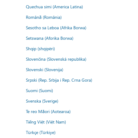
Quechua simi (America Latina)
Română (România)
Sesotho sa Leboa (Afrika Borwa)
Setswana (Aforika Borwa)
Shqip (shqipëri)
Slovenčina (Slovenská republika)
Slovenski (Slovenija)
Srpski (Rep. Srbija i Rep. Crna Gora)
Suomi (Suomi)
Svenska (Sverige)
Te reo Māori (Aotearoa)
Tiếng Việt (Việt Nam)
Türkçe (Türkiye)