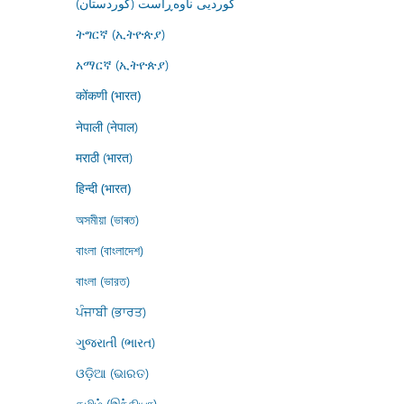
کوردیی ناوەڕاست (کوردستان)
ትግርኛ (ኢትዮጵያ)
አማርኛ (ኢትዮጵያ)
कोंकणी (भारत)
नेपाली (नेपाल)
मराठी (भारत)
हिन्दी (भारत)
অসমীয়া (ভাৰত)
বাংলা (বাংলাদেশ)
বাংলা (ভারত)
ਪੰਜਾਬੀ (ਭਾਰਤ)
ગુજરાતી (ભારત)
ଓଡ଼ିଆ (ଭାରତ)
தமிழ் (இந்தியா)