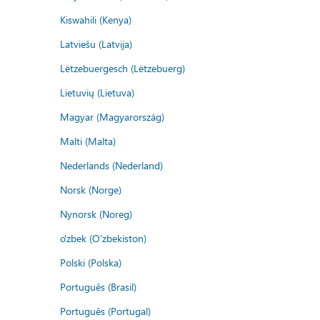
Kiswahili (Kenya)
Latviešu (Latvija)
Lëtzebuergesch (Lëtzebuerg)
Lietuvių (Lietuva)
Magyar (Magyarország)
Malti (Malta)
Nederlands (Nederland)
Norsk (Norge)
Nynorsk (Noreg)
o'zbek (O'zbekiston)
Polski (Polska)
Português (Brasil)
Português (Portugal)