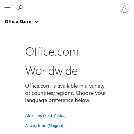
Sign
Microsoft
in
to
Office Store
your
account
Office.com
Worldwide
Office.com is available in a variety
of countries/regions. Choose your
language preference below.
Afrikaans (Suid-Afrika)
Asụsụ Igbo (Naịjịrịa)