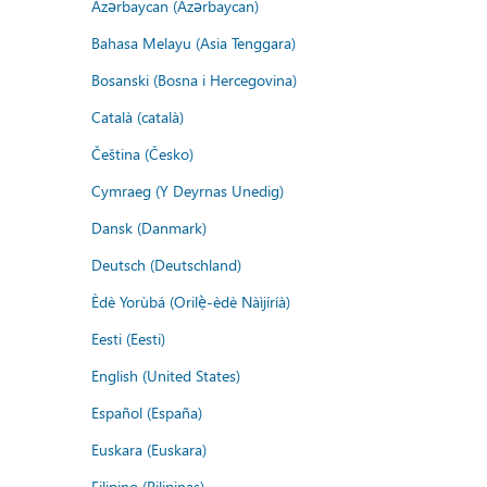
Azərbaycan (Azərbaycan)
Bahasa Melayu (Asia Tenggara)
Bosanski (Bosna i Hercegovina)
Català (català)
Čeština (Česko)
Cymraeg (Y Deyrnas Unedig)
Dansk (Danmark)
Deutsch (Deutschland)
Èdè Yorùbá (Orilẹ̀-èdè Nàìjíríà)
Eesti (Eesti)
English (United States)
Español (España)
Euskara (Euskara)
Filipino (Pilipinas)