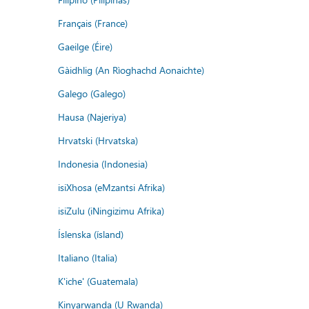
Français (France)
Gaeilge (Éire)
Gàidhlig (An Rìoghachd Aonaichte)
Galego (Galego)
Hausa (Najeriya)
Hrvatski (Hrvatska)
Indonesia (Indonesia)
isiXhosa (eMzantsi Afrika)
isiZulu (iNingizimu Afrika)
Íslenska (ísland)
Italiano (Italia)
K'iche' (Guatemala)
Kinyarwanda (U Rwanda)