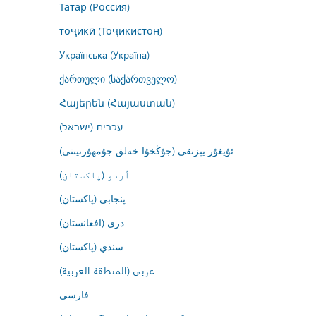
Татар (Россия)
тоҷикӣ (Тоҷикистон)
Українська (Україна)
ქართული (საქართველო)
Հայերեն (Հայաստան)
עברית (ישראל)
ئۇيغۇر يېزىقى (جۇڭخۇا خەلق جۇمھۇرىيىتى)
اُردو (پاکستان)
پنجابی (پاکستان)
درى (افغانستان)
سنڌي (پاکستان)
عربي (المنطقة العربية)
فارسى