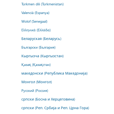
Türkmen dili (Türkmenistan)
Valencià (Espanya)
Wolof (Senegaal)
Ελληνικά (Ελλάδα)
Беларуская (Беларусь)
Български (България)
Кыргызча (Кыргызстан)
Қазақ (Қазақстан)
македонски (Република Македонија)
Монгол (Монгол)
Русский (Россия)
српски (Босна и Херцеговина)
српски (Реп. Србија и Реп. Црна Гора)