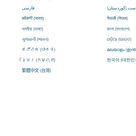
ڕاست (کوردستان
فارسى
नेपाली (नेपाल)
कोंकणी (भारत)
অসমীয়া (ভাৰত)
বাংলা (বাংলাদেশ)
ગુજરાતી (ભારત)
ଓଡ଼ିଆ (ଭାରତ)
ಕನ್ನಡ (ಭಾರತ)
മലയാളം (ഇന്ത
ខ្មែរ (កម្ពុជា)
한국어 (대한민
繁體中文 (台灣)