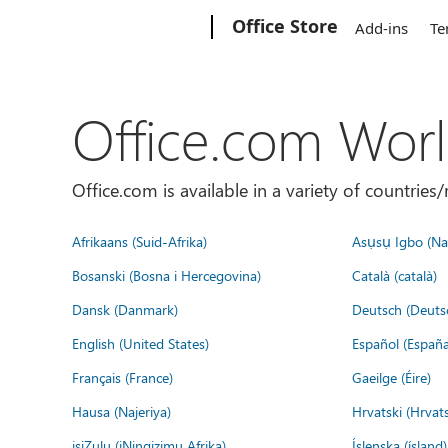
Microsoft
Office Store
Add-ins
Te
Office.com Wor
Office.com is available in a variety of countri
Afrikaans (Suid-Afrika)
Asụsụ Igbo (Naị
Bosanski (Bosna i Hercegovina)
Català (català)
Dansk (Danmark)
Deutsch (Deuts
English (United States)
Español (España
Français (France)
Gaeilge (Éire)
Hausa (Najeriya)
Hrvatski (Hrvat
isiZulu (iNingizimu Afrika)
Íslenska (ísland)