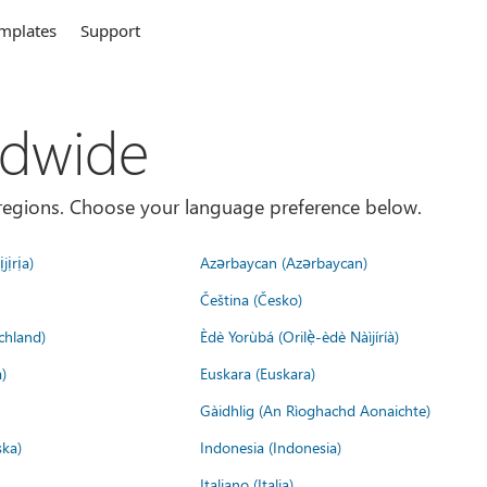
mplates
Support
ldwide
es/regions. Choose your language preference below.
jịrịa)
Azərbaycan (Azərbaycan)
Čeština (Česko)
chland)
Èdè Yorùbá (Orilẹ̀-èdè Nàìjíríà)
)
Euskara (Euskara)
Gàidhlig (An Rìoghachd Aonaichte)
ska)
Indonesia (Indonesia)
Italiano (Italia)