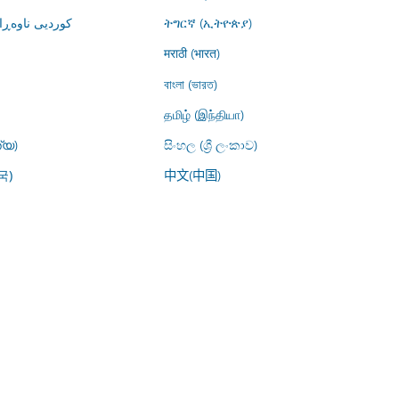
کوردیی ناوە)
ትግርኛ (ኢትዮጵያ)
मराठी (भारत)
বাংলা (ভারত)
தமிழ் (இந்தியா)
്യ)
සිංහල (ශ්‍රී ලංකාව)
中文(中国)
국)