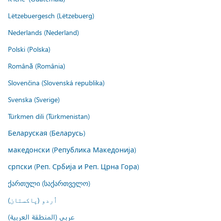
Lëtzebuergesch (Lëtzebuerg)
Nederlands (Nederland)
Polski (Polska)
Română (România)
Slovenčina (Slovenská republika)
Svenska (Sverige)
Türkmen dili (Türkmenistan)
Беларуская (Беларусь)
македонски (Република Македонија)
српски (Реп. Србија и Реп. Црна Гора)
ქართული (საქართველო)
اُردو (پاکستان)
عربي (المنطقة العربية)