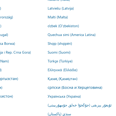
)
Latviešu (Latvija)
rország)
Malti (Malta)
)
o'zbek (O'zbekiston)
ugal)
Quechua simi (America Latina)
ika Borwa)
Shqip (shqipëri)
ija i Rep. Crna Gora)
Suomi (Suomi)
t Nam)
Türkçe (Türkiye)
)
Ελληνικά (Ελλάδα)
ргызстан)
Қазақ (Қазақстан)
я)
српски (Босна и Херцеговина)
кистон)
Українська (Україна)
ئۇيغۇر يېزىقى (جۇڭخۇا خەلق جۇمھۇرىيىتى)
سنڌي (پاکستان)