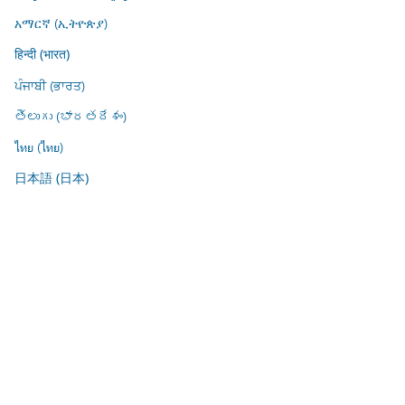
አማርኛ (ኢትዮጵያ)
हिन्दी (भारत)
ਪੰਜਾਬੀ (ਭਾਰਤ)
తెలుగు (భారతదేశం)
ไทย (ไทย)
日本語 (日本)