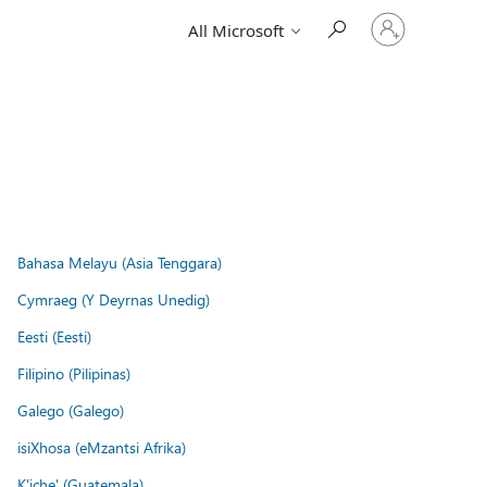
Sign
All Microsoft
in
to
your
account
Bahasa Melayu (Asia Tenggara)
Cymraeg (Y Deyrnas Unedig)
Eesti (Eesti)
Filipino (Pilipinas)
Galego (Galego)
isiXhosa (eMzantsi Afrika)
K'iche' (Guatemala)