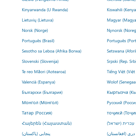
Kinyarwanda (U Rwanda)
Kiswahili (Kenya
Lietuvių (Lietuva)
Magyar (Magya
Norsk (Norge)
Nynorsk (Noreg
Português (Brasil)
Português (Port
Sesotho sa Leboa (Afrika Borwa)
Setswana (Afor
Slovenski (Slovenija)
Srpski (Rep. Srb
Te reo Māori (Aotearoa)
Tiếng Việt (Việ
Valencià (Espanya)
Wolof (Senegaal
Български (България)
Кыргызча (Кы
Монгол (Монгол)
Русский (Росси
Татар (Россия)
тоҷикӣ (Тоҷи
Հայերեն (Հայաստան)
עברית (ישראל)
درى (افغانستان)
پنجابی (پاکستان)