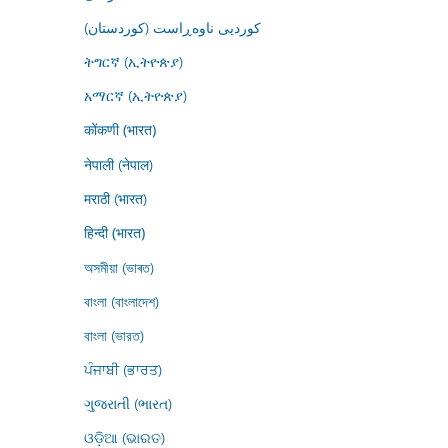
کوردیی ناوەڕاست (کوردستان)
ትግርኛ (ኢትዮጵያ)
አማርኛ (ኢትዮጵያ)
कोंकणी (भारत)
नेपाली (नेपाल)
मराठी (भारत)
हिन्दी (भारत)
অসমীয়া (ভাৰত)
বাংলা (বাংলাদেশ)
বাংলা (ভারত)
ਪੰਜਾਬੀ (ਭਾਰਤ)
ગુજરાતી (ભારત)
ଓଡ଼ିଆ (ଭାରତ)