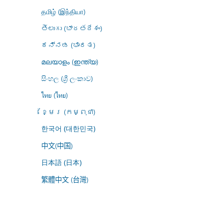
தமிழ் (இந்தியா)
తెలుగు (భారతదేశం)
ಕನ್ನಡ (ಭಾರತ)
മലയാളം (ഇന്ത്യ)
සිංහල (ශ්‍රී ලංකාව)
ไทย (ไทย)
ខ្មែរ (កម្ពុជា)
한국어 (대한민국)
中文(中国)
日本語 (日本)
繁體中文 (台灣)