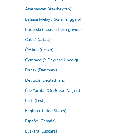
Azərbaycan (Azərbaycan)
Bahasa Melayu (Asia Tenggara)
Bosanski (Bosna i Hercegovina)
Català (català)
Čeština (Česko)
Cymraeg (Y Deyrnas Unedig)
Dansk (Danmark)
Deutsch (Deutschland)
Èdè Yorùbá (Orilẹ̀-èdè Nàìjíríà)
Eesti (Eesti)
English (United States)
Español (España)
Euskara (Euskara)