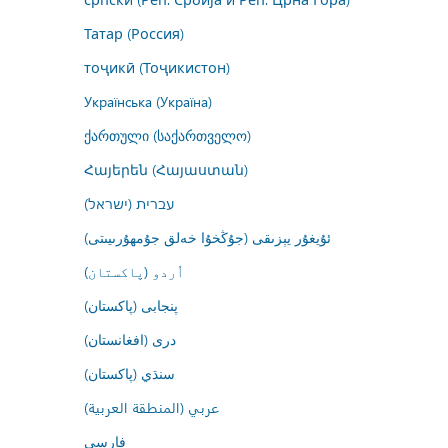
Татар (Россия)
тоҷикӣ (Тоҷикистон)
Українська (Україна)
ქართული (საქართველო)
Հայերեն (Հայաստան)
עברית (ישראל)
ئۇيغۇر يېزىقى (جۇڭخۇا خەلق جۇمھۇرىيىتى)
اُردو (پاکستان)
پنجابی (پاکستان)
درى (افغانستان)
سنڌي (پاکستان)
عربي (المنطقة العربية)
فارسى