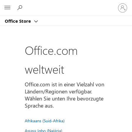
Bei
Microsoft
Ihrem
Konto
Office Store
anmeld
Office.com
weltweit
Office.com ist in einer Vielzahl von
Ländern/Regionen verfügbar.
Wählen Sie unten Ihre bevorzugte
Sprache aus.
Afrikaans (Suid-Afrika)
Asụsụ Igbo (Naịjịrịa)