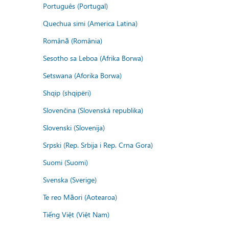
Português (Portugal)
Quechua simi (America Latina)
Română (România)
Sesotho sa Leboa (Afrika Borwa)
Setswana (Aforika Borwa)
Shqip (shqipëri)
Slovenčina (Slovenská republika)
Slovenski (Slovenija)
Srpski (Rep. Srbija i Rep. Crna Gora)
Suomi (Suomi)
Svenska (Sverige)
Te reo Māori (Aotearoa)
Tiếng Việt (Việt Nam)