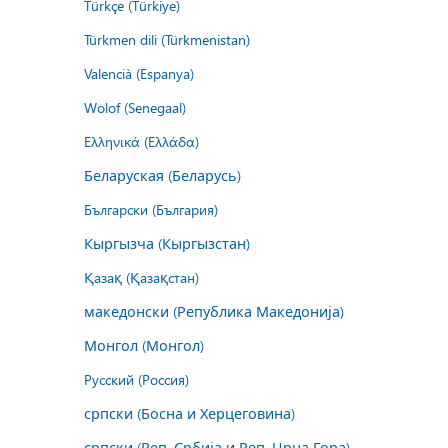
Türkçe (Türkiye)
Türkmen dili (Türkmenistan)
Valencià (Espanya)
Wolof (Senegaal)
Ελληνικά (Ελλάδα)
Беларуская (Беларусь)
Български (България)
Кыргызча (Кыргызстан)
Қазақ (Қазақстан)
македонски (Република Македонија)
Монгол (Монгол)
Русский (Россия)
српски (Босна и Херцеговина)
српски (Реп. Србија и Реп. Црна Гора)