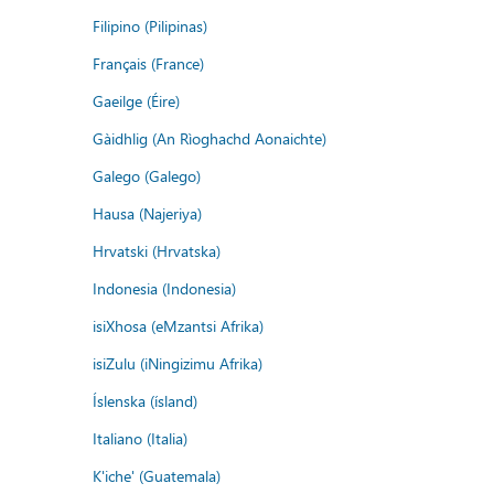
Filipino (Pilipinas)
Français (France)
Gaeilge (Éire)
Gàidhlig (An Rìoghachd Aonaichte)
Galego (Galego)
Hausa (Najeriya)
Hrvatski (Hrvatska)
Indonesia (Indonesia)
isiXhosa (eMzantsi Afrika)
isiZulu (iNingizimu Afrika)
Íslenska (ísland)
Italiano (Italia)
K'iche' (Guatemala)