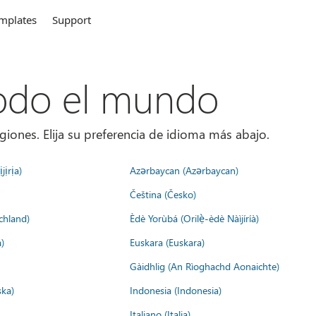
mplates
Support
todo el mundo
giones. Elija su preferencia de idioma más abajo.
jịrịa)
Azərbaycan (Azərbaycan)
Čeština (Česko)
chland)
Èdè Yorùbá (Orilẹ̀-èdè Nàìjíríà)
)
Euskara (Euskara)
Gàidhlig (An Rìoghachd Aonaichte)
ska)
Indonesia (Indonesia)
Italiano (Italia)