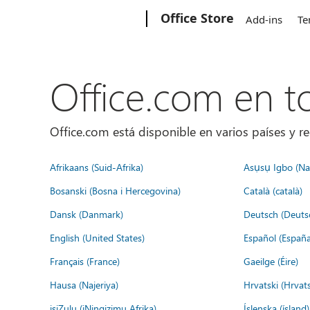
Microsoft
Office Store
Add-ins
Te
Office.com en 
Office.com está disponible en varios países y re
Afrikaans (Suid-Afrika)
Asụsụ Igbo (Naị
Bosanski (Bosna i Hercegovina)
Català (català)
Dansk (Danmark)
Deutsch (Deuts
English (United States)
Español (España
Français (France)
Gaeilge (Éire)
Hausa (Najeriya)
Hrvatski (Hrvat
isiZulu (iNingizimu Afrika)
Íslenska (ísland)