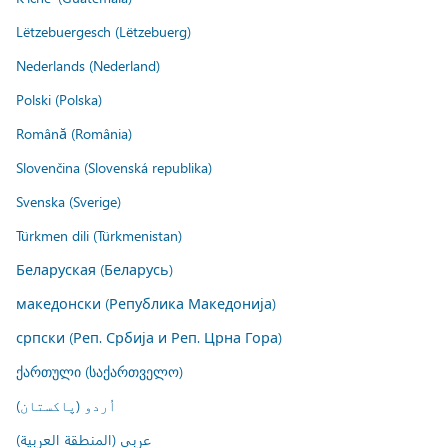
Lëtzebuergesch (Lëtzebuerg)
Nederlands (Nederland)
Polski (Polska)
Română (România)
Slovenčina (Slovenská republika)
Svenska (Sverige)
Türkmen dili (Türkmenistan)
Беларуская (Беларусь)
македонски (Република Македонија)
српски (Реп. Србија и Реп. Црна Гора)
ქართული (საქართველო)
اُردو (پاکستان)
عربي (المنطقة العربية)