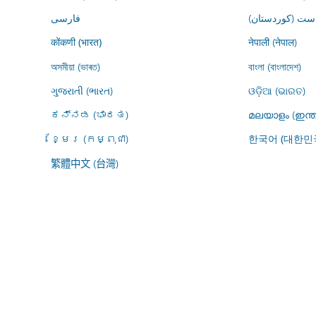
ڕاست (کوردستان
فارسى
नेपाली (नेपाल)
कोंकणी (भारत)
অসমীয়া (ভাৰত)
বাংলা (বাংলাদেশ)
ગુજરાતી (ભારત)
ଓଡ଼ିଆ (ଭାରତ)
ಕನ್ನಡ (ಭಾರತ)
മലയാളം (ഇന്ത
ខ្មែរ (កម្ពុជា)
한국어 (대한민
繁體中文 (台灣)