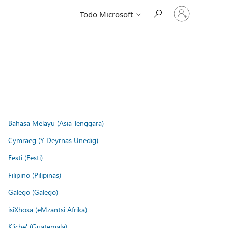
Iniciar
Todo Microsoft
sesión
en
tu
cuenta
Bahasa Melayu (Asia Tenggara)
Cymraeg (Y Deyrnas Unedig)
Eesti (Eesti)
Filipino (Pilipinas)
Galego (Galego)
isiXhosa (eMzantsi Afrika)
K'iche' (Guatemala)