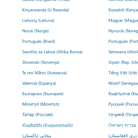
Kinyarwanda (U Rwanda)
Kiswahili (Kenya
Lietuvių (Lietuva)
Magyar (Magya
Norsk (Norge)
Nynorsk (Noreg
Português (Brasil)
Português (Port
Sesotho sa Leboa (Afrika Borwa)
Setswana (Afor
Slovenski (Slovenija)
Srpski (Rep. Srb
Te reo Māori (Aotearoa)
Tiếng Việt (Việ
Valencià (Espanya)
Wolof (Senegaal
Български (България)
Кыргызча (Кы
Монгол (Монгол)
Русский (Росси
Татар (Россия)
тоҷикӣ (Тоҷи
Հայերեն (Հայաստան)
עברית (ישראל)
درى (افغانستان)
پنجابی (پاکستان)