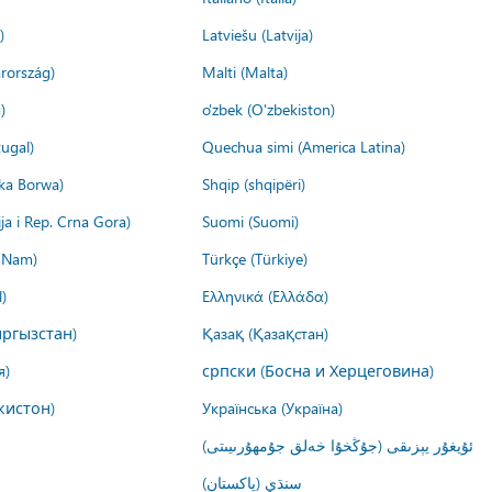
)
Latviešu (Latvija)
rország)
Malti (Malta)
)
o'zbek (O'zbekiston)
ugal)
Quechua simi (America Latina)
ika Borwa)
Shqip (shqipëri)
ija i Rep. Crna Gora)
Suomi (Suomi)
t Nam)
Türkçe (Türkiye)
)
Ελληνικά (Ελλάδα)
ргызстан)
Қазақ (Қазақстан)
я)
српски (Босна и Херцеговина)
кистон)
Українська (Україна)
ئۇيغۇر يېزىقى (جۇڭخۇا خەلق جۇمھۇرىيىتى)
سنڌي (پاکستان)