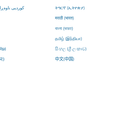
کوردیی ناوە)
ትግርኛ (ኢትዮጵያ)
मराठी (भारत)
বাংলা (ভারত)
தமிழ் (இந்தியா)
്യ)
සිංහල (ශ්‍රී ලංකාව)
中文(中国)
국)