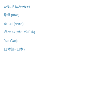
አማርኛ (ኢትዮጵያ)
हिन्दी (भारत)
ਪੰਜਾਬੀ (ਭਾਰਤ)
తెలుగు (భారతదేశం)
ไทย (ไทย)
日本語 (日本)