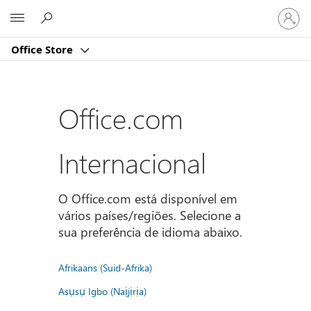
Iniciar
Microsoft
sessão
na
Office Store
conta
Office.com
Internacional
O Office.com está disponível em
vários países/regiões. Selecione a
sua preferência de idioma abaixo.
Afrikaans (Suid-Afrika)
Asụsụ Igbo (Naịjịrịa)