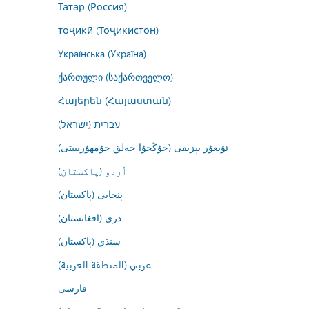
Татар (Россия)
тоҷикӣ (Тоҷикистон)
Українська (Україна)
ქართული (საქართველო)
Հայերեն (Հայաստան)
עברית (ישראל)
ئۇيغۇر يېزىقى (جۇڭخۇا خەلق جۇمھۇرىيىتى)
اُردو (پاکستان)
پنجابی (پاکستان)
درى (افغانستان)
سنڌي (پاکستان)
عربي (المنطقة العربية)
فارسى