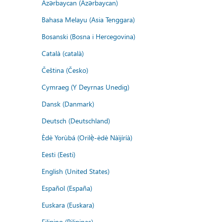
Azərbaycan (Azərbaycan)
Bahasa Melayu (Asia Tenggara)
Bosanski (Bosna i Hercegovina)
Català (català)
Čeština (Česko)
Cymraeg (Y Deyrnas Unedig)
Dansk (Danmark)
Deutsch (Deutschland)
Èdè Yorùbá (Orilẹ̀-èdè Nàìjíríà)
Eesti (Eesti)
English (United States)
Español (España)
Euskara (Euskara)
Filipino (Pilipinas)