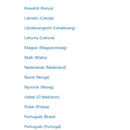
Kiswahili (Kenya)
Latviešu (Latvija)
Lëtzebuergesch (Lëtzebuerg)
Lietuvių (Lietuva)
Magyar (Magyarország)
Malti (Malta)
Nederlands (Nederland)
Norsk (Norge)
Nynorsk (Noreg)
o'zbek (O'zbekiston)
Polski (Polska)
Português (Brasil)
Português (Portugal)