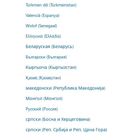
Türkmen dili (Türkmenistan)
Valencià (Espanya)
Wolof (Senegaal)
Ελληνικά (Ελλάδα)
Беларуская (Беларусь)
Български (България)
Кыргызча (Кыргызстан)
Қазақ (Қазақстан)
македонски (Република Македонија)
Монгол (Монгол)
Русский (Россия)
српски (Босна и Херцеговина)
српски (Реп. Србија и Реп. Црна Гора)