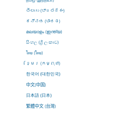
తెలుగు (భారతదేశం)
ಕನ್ನಡ (ಭಾರತ)
മലയാളം (ഇന്ത്യ)
සිංහල (ශ්‍රී ලංකාව)
ไทย (ไทย)
ខ្មែរ (កម្ពុជា)
한국어 (대한민국)
中文(中国)
日本語 (日本)
繁體中文 (台灣)