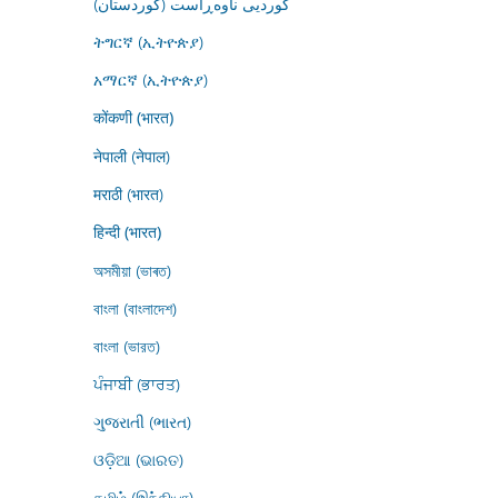
کوردیی ناوەڕاست (کوردستان)
ትግርኛ (ኢትዮጵያ)
አማርኛ (ኢትዮጵያ)
कोंकणी (भारत)
नेपाली (नेपाल)
मराठी (भारत)
हिन्दी (भारत)
অসমীয়া (ভাৰত)
বাংলা (বাংলাদেশ)
বাংলা (ভারত)
ਪੰਜਾਬੀ (ਭਾਰਤ)
ગુજરાતી (ભારત)
ଓଡ଼ିଆ (ଭାରତ)
தமிழ் (இந்தியா)