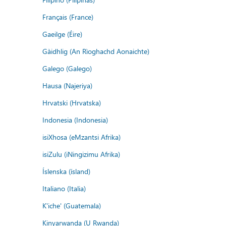
Français (France)
Gaeilge (Éire)
Gàidhlig (An Rìoghachd Aonaichte)
Galego (Galego)
Hausa (Najeriya)
Hrvatski (Hrvatska)
Indonesia (Indonesia)
isiXhosa (eMzantsi Afrika)
isiZulu (iNingizimu Afrika)
Íslenska (ísland)
Italiano (Italia)
K'iche' (Guatemala)
Kinyarwanda (U Rwanda)