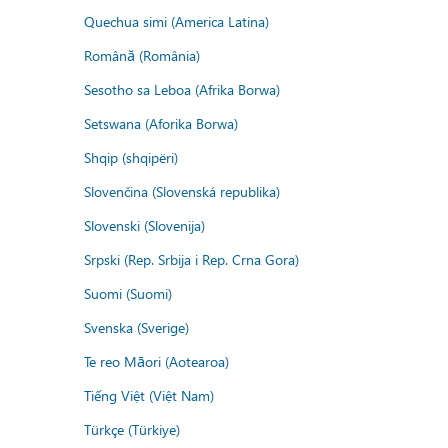
Quechua simi (America Latina)
Română (România)
Sesotho sa Leboa (Afrika Borwa)
Setswana (Aforika Borwa)
Shqip (shqipëri)
Slovenčina (Slovenská republika)
Slovenski (Slovenija)
Srpski (Rep. Srbija i Rep. Crna Gora)
Suomi (Suomi)
Svenska (Sverige)
Te reo Māori (Aotearoa)
Tiếng Việt (Việt Nam)
Türkçe (Türkiye)