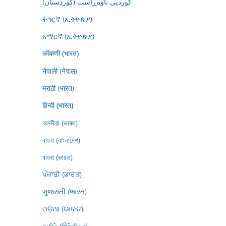
کوردیی ناوەڕاست (کوردستان)
ትግርኛ (ኢትዮጵያ)
አማርኛ (ኢትዮጵያ)
कोंकणी (भारत)
नेपाली (नेपाल)
मराठी (भारत)
हिन्दी (भारत)
অসমীয়া (ভাৰত)
বাংলা (বাংলাদেশ)
বাংলা (ভারত)
ਪੰਜਾਬੀ (ਭਾਰਤ)
ગુજરાતી (ભારત)
ଓଡ଼ିଆ (ଭାରତ)
தமிழ் (இந்தியா)