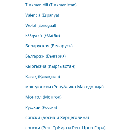
Türkmen dili (Türkmenistan)
Valencià (Espanya)
Wolof (Senegaal)
Ελληνικά (Ελλάδα)
Беларуская (Беларусь)
Български (България)
Кыргызча (Кыргызстан)
Қазақ (Қазақстан)
македонски (Република Македонија)
Монгол (Монгол)
Русский (Россия)
српски (Босна и Херцеговина)
српски (Реп. Србија и Реп. Црна Гора)