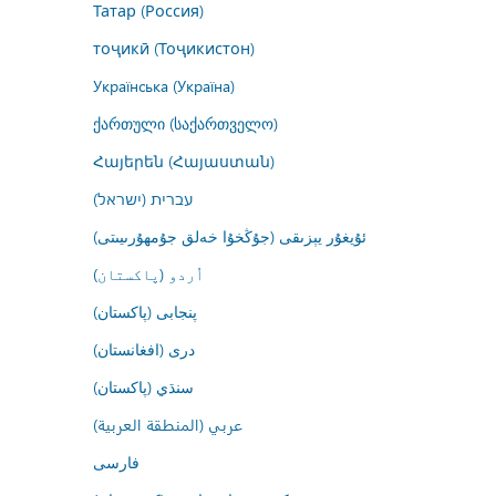
Татар (Россия)
тоҷикӣ (Тоҷикистон)
Українська (Україна)
ქართული (საქართველო)
Հայերեն (Հայաստան)
עברית (ישראל)
ئۇيغۇر يېزىقى (جۇڭخۇا خەلق جۇمھۇرىيىتى)
اُردو (پاکستان)
پنجابی (پاکستان)
درى (افغانستان)
سنڌي (پاکستان)
عربي (المنطقة العربية)
فارسى