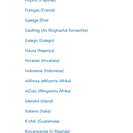
Français (France)
Gaeilge (Éire)
Gàidhlig (An Rìoghachd Aonaichte)
Galego (Galego)
Hausa (Najeriya)
Hrvatski (Hrvatska)
Indonesia (Indonesia)
isiXhosa (eMzantsi Afrika)
isiZulu (iNingizimu Afrika)
Íslenska (ísland)
Italiano (Italia)
K'iche' (Guatemala)
Kinyarwanda (U Rwanda)