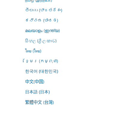
తెలుగు (భారతదేశం)
ಕನ್ನಡ (ಭಾರತ)
മലയാളം (ഇന്ത്യ)
සිංහල (ශ්‍රී ලංකාව)
ไทย (ไทย)
ខ្មែរ (កម្ពុជា)
한국어 (대한민국)
中文(中国)
日本語 (日本)
繁體中文 (台灣)