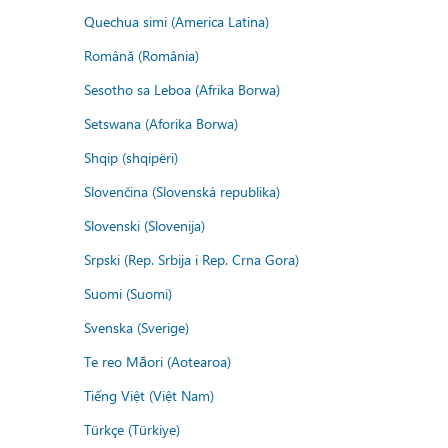
Quechua simi (America Latina)
Română (România)
Sesotho sa Leboa (Afrika Borwa)
Setswana (Aforika Borwa)
Shqip (shqipëri)
Slovenčina (Slovenská republika)
Slovenski (Slovenija)
Srpski (Rep. Srbija i Rep. Crna Gora)
Suomi (Suomi)
Svenska (Sverige)
Te reo Māori (Aotearoa)
Tiếng Việt (Việt Nam)
Türkçe (Türkiye)