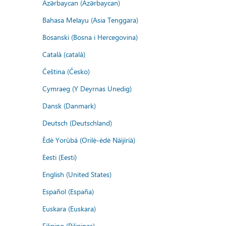
Azərbaycan (Azərbaycan)
Bahasa Melayu (Asia Tenggara)
Bosanski (Bosna i Hercegovina)
Català (català)
Čeština (Česko)
Cymraeg (Y Deyrnas Unedig)
Dansk (Danmark)
Deutsch (Deutschland)
Èdè Yorùbá (Orilẹ̀-èdè Nàìjíríà)
Eesti (Eesti)
English (United States)
Español (España)
Euskara (Euskara)
Filipino (Pilipinas)