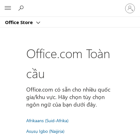
Đăng
Microsoft
nhập
tài
Office Store
khoản
của
bạn
Office.com Toàn
cầu
Office.com có sẵn cho nhiều quốc
gia/khu vực. Hãy chọn tùy chọn
ngôn ngữ của bạn dưới đây.
Afrikaans (Suid-Afrika)
Asụsụ Igbo (Naịjịrịa)