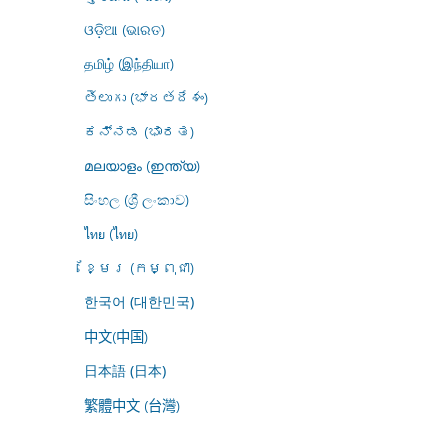
ଓଡ଼ିଆ (ଭାରତ)
தமிழ் (இந்தியா)
తెలుగు (భారతదేశం)
ಕನ್ನಡ (ಭಾರತ)
മലയാളം (ഇന്ത്യ)
සිංහල (ශ්‍රී ලංකාව)
ไทย (ไทย)
ខ្មែរ (កម្ពុជា)
한국어 (대한민국)
中文(中国)
日本語 (日本)
繁體中文 (台灣)