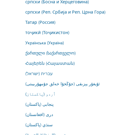
српски (Босна и Херцеговина)
српски (Реп. Србија и Реп. Црна Гора)
Татар (Россия)
тоҷикӣ (Тоҷикистон)
Українська (Україна)
ქართული (საქართველო)
Հայերեն (Հայաստան)
עברית (ישראל)
ئۇيغۇر يېزىقى (جۇڭخۇا خەلق جۇمھۇرىيىتى)
اُردو (پاکستان)
پنجابی (پاکستان)
درى (افغانستان)
سنڌي (پاکستان)
عربي (المنطقة العربية)