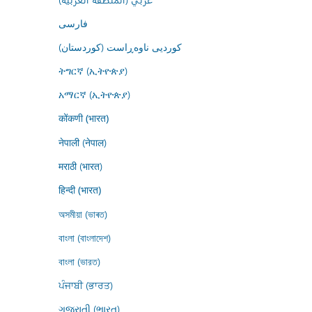
فارسى
کوردیی ناوەڕاست (کوردستان)
ትግርኛ (ኢትዮጵያ)
አማርኛ (ኢትዮጵያ)
कोंकणी (भारत)
नेपाली (नेपाल)
मराठी (भारत)
हिन्दी (भारत)
অসমীয়া (ভাৰত)
বাংলা (বাংলাদেশ)
বাংলা (ভারত)
ਪੰਜਾਬੀ (ਭਾਰਤ)
ગુજરાતી (ભારત)