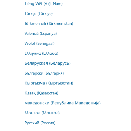
Tiếng Việt (Việt Nam)
Türkçe (Türkiye)
Türkmen dili (Türkmenistan)
Valencià (Espanya)
Wolof (Senegaal)
Ελληνικά (Ελλάδα)
Беларуская (Беларусь)
Български (България)
Кыргызча (Кыргызстан)
Қазақ (Қазақстан)
македонски (Република Македонија)
Монгол (Монгол)
Русский (Россия)