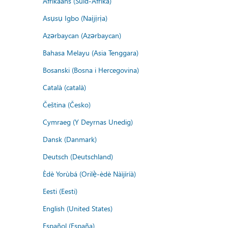
Afrikaans (Suid-Afrika)
Asụsụ Igbo (Naịjịrịa)
Azərbaycan (Azərbaycan)
Bahasa Melayu (Asia Tenggara)
Bosanski (Bosna i Hercegovina)
Català (català)
Čeština (Česko)
Cymraeg (Y Deyrnas Unedig)
Dansk (Danmark)
Deutsch (Deutschland)
Èdè Yorùbá (Orilẹ̀-èdè Nàìjíríà)
Eesti (Eesti)
English (United States)
Español (España)