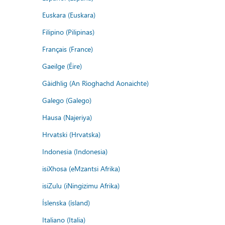
Euskara (Euskara)
Filipino (Pilipinas)
Français (France)
Gaeilge (Éire)
Gàidhlig (An Rìoghachd Aonaichte)
Galego (Galego)
Hausa (Najeriya)
Hrvatski (Hrvatska)
Indonesia (Indonesia)
isiXhosa (eMzantsi Afrika)
isiZulu (iNingizimu Afrika)
Íslenska (ísland)
Italiano (Italia)