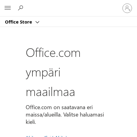
Kirjaud
Microsoft
sisään
tilille
Office Store
Office.com
ympäri
maailmaa
Office.com on saatavana eri
maissa/alueilla. Valitse haluamasi
kieli.