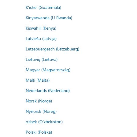
K'iche' (Guatemala)
Kinyarwanda (U Rwanda)
Kiswahili (Kenya)
Latviešu (Latvija)
Lëtzebuergesch (Lëtzebuerg)
Lietuvių (Lietuva)
Magyar (Magyarország)
Malti (Malta)
Nederlands (Nederland)
Norsk (Norge)
Nynorsk (Noreg)
o'zbek (O'zbekiston)
Polski (Polska)