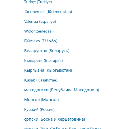
Türkçe (Türkiye)
Türkmen dili (Türkmenistan)
Valencià (Espanya)
Wolof (Senegaal)
Ελληνικά (Ελλάδα)
Беларуская (Беларусь)
Български (България)
Кыргызча (Кыргызстан)
Қазақ (Қазақстан)
македонски (Република Македонија)
Монгол (Монгол)
Русский (Россия)
српски (Босна и Херцеговина)
српски (Реп. Србија и Реп. Црна Гора)