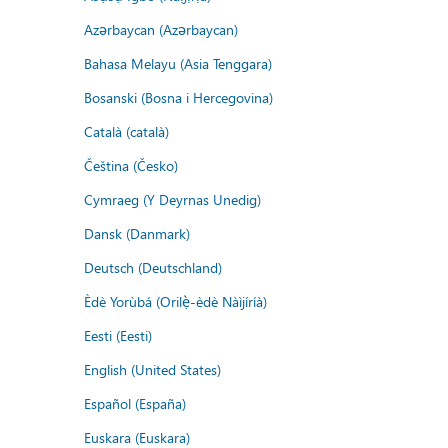
Azərbaycan (Azərbaycan)
Bahasa Melayu (Asia Tenggara)
Bosanski (Bosna i Hercegovina)
Català (català)
Čeština (Česko)
Cymraeg (Y Deyrnas Unedig)
Dansk (Danmark)
Deutsch (Deutschland)
Èdè Yorùbá (Orilẹ̀-èdè Nàìjíríà)
Eesti (Eesti)
English (United States)
Español (España)
Euskara (Euskara)