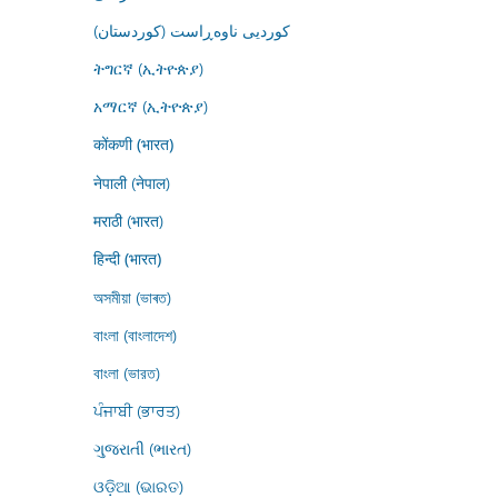
کوردیی ناوەڕاست (کوردستان)
ትግርኛ (ኢትዮጵያ)
አማርኛ (ኢትዮጵያ)
कोंकणी (भारत)
नेपाली (नेपाल)
मराठी (भारत)
हिन्दी (भारत)
অসমীয়া (ভাৰত)
বাংলা (বাংলাদেশ)
বাংলা (ভারত)
ਪੰਜਾਬੀ (ਭਾਰਤ)
ગુજરાતી (ભારત)
ଓଡ଼ିଆ (ଭାରତ)