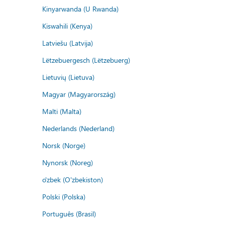
Kinyarwanda (U Rwanda)
Kiswahili (Kenya)
Latviešu (Latvija)
Lëtzebuergesch (Lëtzebuerg)
Lietuvių (Lietuva)
Magyar (Magyarország)
Malti (Malta)
Nederlands (Nederland)
Norsk (Norge)
Nynorsk (Noreg)
o'zbek (O'zbekiston)
Polski (Polska)
Português (Brasil)