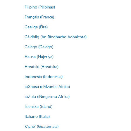
Filipino (Pilipinas)
Français (France)
Gaeilge (Éire)
Gàidhlig (An Rìoghachd Aonaichte)
Galego (Galego)
Hausa (Najeriya)
Hrvatski (Hrvatska)
Indonesia (Indonesia)
isiXhosa (eMzantsi Afrika)
isiZulu (iNingizimu Afrika)
Íslenska (ísland)
Italiano (Italia)
K'iche' (Guatemala)