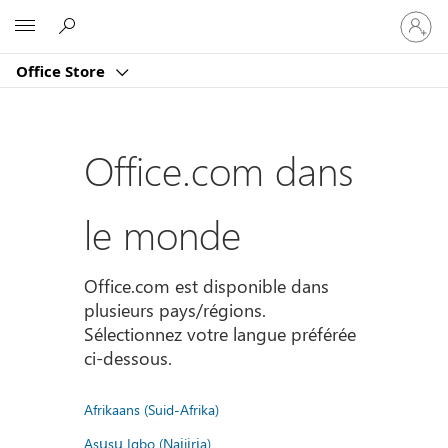
Connect
Microsoft
vous
à
Office Store
votre
compte
Office.com dans
le monde
Office.com est disponible dans
plusieurs pays/régions.
Sélectionnez votre langue préférée
ci-dessous.
Afrikaans (Suid-Afrika)
Asụsụ Igbo (Naịjịrịa)