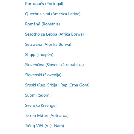
Português (Portugal)
Quechua simi (America Latina)
Română (România)
Sesotho sa Leboa (Afrika Borwa)
Setswana (Aforika Borwa)
Shqip (shqipëri)
Slovenčina (Slovenská republika)
Slovenski (Slovenija)
Srpski (Rep. Srbija i Rep. Crna Gora)
Suomi (Suomi)
Svenska (Sverige)
Te reo Māori (Aotearoa)
Tiếng Việt (Việt Nam)