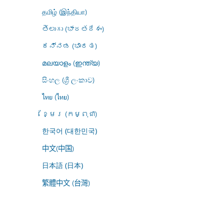
தமிழ் (இந்தியா)
తెలుగు (భారతదేశం)
ಕನ್ನಡ (ಭಾರತ)
മലയാളം (ഇന്ത്യ)
සිංහල (ශ්‍රී ලංකාව)
ไทย (ไทย)
ខ្មែរ (កម្ពុជា)
한국어 (대한민국)
中文(中国)
日本語 (日本)
繁體中文 (台灣)