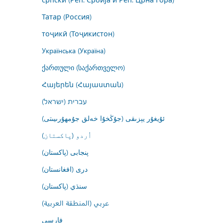
Татар (Россия)
тоҷикӣ (Тоҷикистон)
Українська (Україна)
ქართული (საქართველო)
Հայերեն (Հայաստան)
עברית (ישראל)
ئۇيغۇر يېزىقى (جۇڭخۇا خەلق جۇمھۇرىيىتى)
اُردو (پاکستان)
پنجابی (پاکستان)
درى (افغانستان)
سنڌي (پاکستان)
عربي (المنطقة العربية)
فارسى