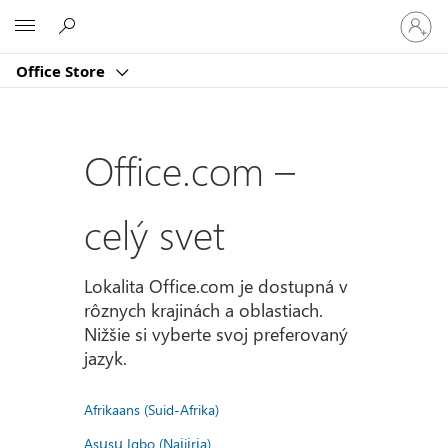
Prihlást
Microsoft
sa
k
Office Store
svojmu
kontu
Office.com –
celý svet
Lokalita Office.com je dostupná v
rôznych krajinách a oblastiach.
Nižšie si vyberte svoj preferovaný
jazyk.
Afrikaans (Suid-Afrika)
Asụsụ Igbo (Naịjịrịa)