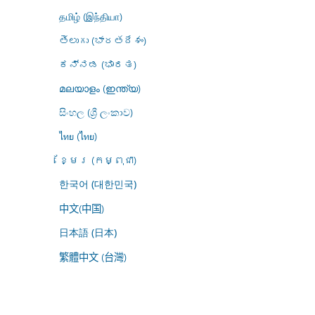
தமிழ் (இந்தியா)
తెలుగు (భారతదేశం)
ಕನ್ನಡ (ಭಾರತ)
മലയാളം (ഇന്ത്യ)
සිංහල (ශ්‍රී ලංකාව)
ไทย (ไทย)
ខ្មែរ (កម្ពុជា)
한국어 (대한민국)
中文(中国)
日本語 (日本)
繁體中文 (台灣)