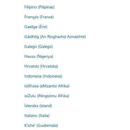
Filipino (Pilipinas)
Français (France)
Gaeilge (Éire)
Gàidhlig (An Rìoghachd Aonaichte)
Galego (Galego)
Hausa (Najeriya)
Hrvatski (Hrvatska)
Indonesia (Indonesia)
isiXhosa (eMzantsi Afrika)
isiZulu (iNingizimu Afrika)
Íslenska (ísland)
Italiano (Italia)
K'iche' (Guatemala)