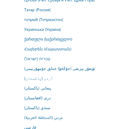
Татар (Россия)
тоҷикӣ (Тоҷикистон)
Українська (Україна)
ქართული (საქართველო)
Հայերեն (Հայաստան)
עברית (ישראל)
ئۇيغۇر يېزىقى (جۇڭخۇا خەلق جۇمھۇرىيىتى)
اُردو (پاکستان)
پنجابی (پاکستان)
درى (افغانستان)
سنڌي (پاکستان)
عربي (المنطقة العربية)
فارسى