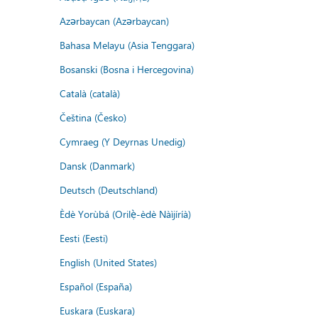
Azərbaycan (Azərbaycan)
Bahasa Melayu (Asia Tenggara)
Bosanski (Bosna i Hercegovina)
Català (català)
Čeština (Česko)
Cymraeg (Y Deyrnas Unedig)
Dansk (Danmark)
Deutsch (Deutschland)
Èdè Yorùbá (Orilẹ̀-èdè Nàìjíríà)
Eesti (Eesti)
English (United States)
Español (España)
Euskara (Euskara)