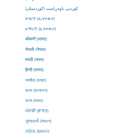
کوردیی ناوەڕاست (کوردستان)
ትግርኛ (ኢትዮጵያ)
አማርኛ (ኢትዮጵያ)
कोंकणी (भारत)
नेपाली (नेपाल)
मराठी (भारत)
हिन्दी (भारत)
অসমীয়া (ভাৰত)
বাংলা (বাংলাদেশ)
বাংলা (ভারত)
ਪੰਜਾਬੀ (ਭਾਰਤ)
ગુજરાતી (ભારત)
ଓଡ଼ିଆ (ଭାରତ)