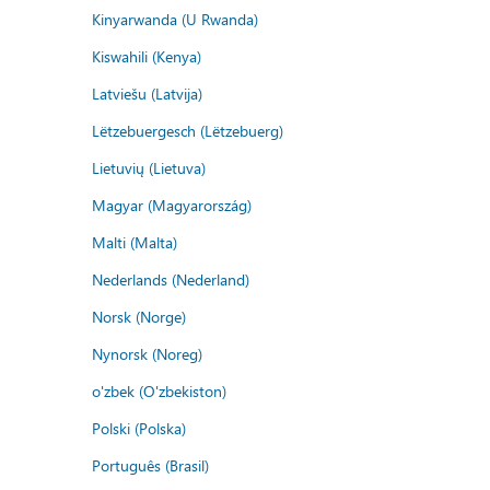
Kinyarwanda (U Rwanda)
Kiswahili (Kenya)
Latviešu (Latvija)
Lëtzebuergesch (Lëtzebuerg)
Lietuvių (Lietuva)
Magyar (Magyarország)
Malti (Malta)
Nederlands (Nederland)
Norsk (Norge)
Nynorsk (Noreg)
o'zbek (O'zbekiston)
Polski (Polska)
Português (Brasil)