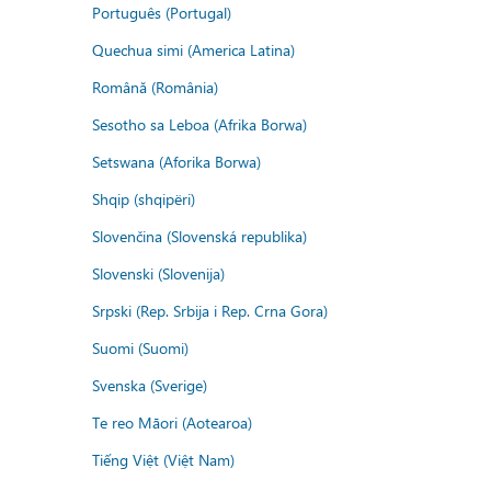
Português (Portugal)
Quechua simi (America Latina)
Română (România)
Sesotho sa Leboa (Afrika Borwa)
Setswana (Aforika Borwa)
Shqip (shqipëri)
Slovenčina (Slovenská republika)
Slovenski (Slovenija)
Srpski (Rep. Srbija i Rep. Crna Gora)
Suomi (Suomi)
Svenska (Sverige)
Te reo Māori (Aotearoa)
Tiếng Việt (Việt Nam)