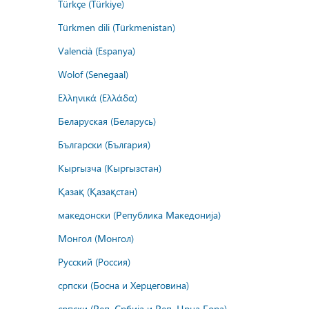
Türkçe (Türkiye)
Türkmen dili (Türkmenistan)
Valencià (Espanya)
Wolof (Senegaal)
Ελληνικά (Ελλάδα)
Беларуская (Беларусь)
Български (България)
Кыргызча (Кыргызстан)
Қазақ (Қазақстан)
македонски (Република Македонија)
Монгол (Монгол)
Русский (Россия)
српски (Босна и Херцеговина)
српски (Реп. Србија и Реп. Црна Гора)