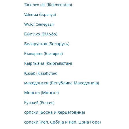
Türkmen dili (Türkmenistan)
Valencià (Espanya)
Wolof (Senegaal)
Ελληνικά (Ελλάδα)
Беларуская (Беларусь)
Български (България)
Кыргызча (Кыргызстан)
Қазақ (Қазақстан)
македонски (Република Македонија)
Монгол (Монгол)
Русский (Россия)
српски (Босна и Херцеговина)
српски (Реп. Србија и Реп. Црна Гора)