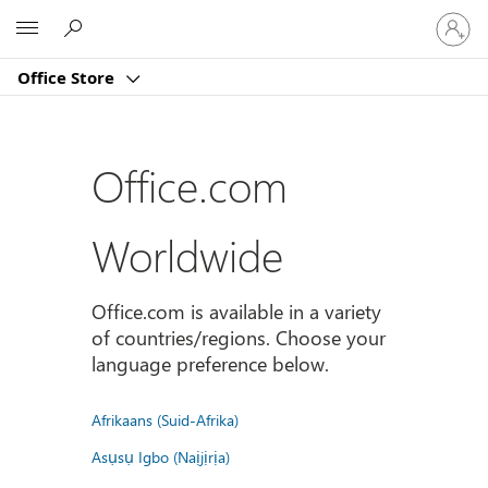
Sign
Microsoft
in
to
Office Store
your
account
Office.com
Worldwide
Office.com is available in a variety
of countries/regions. Choose your
language preference below.
Afrikaans (Suid-Afrika)
Asụsụ Igbo (Naịjịrịa)