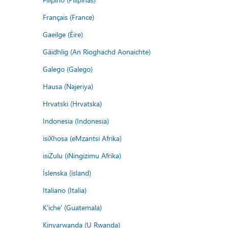
Français (France)
Gaeilge (Éire)
Gàidhlig (An Rìoghachd Aonaichte)
Galego (Galego)
Hausa (Najeriya)
Hrvatski (Hrvatska)
Indonesia (Indonesia)
isiXhosa (eMzantsi Afrika)
isiZulu (iNingizimu Afrika)
Íslenska (ísland)
Italiano (Italia)
K'iche' (Guatemala)
Kinyarwanda (U Rwanda)