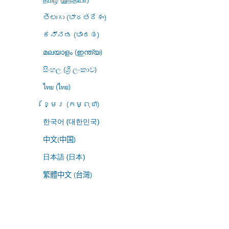
తెలుగు (భారతదేశం)
ಕನ್ನಡ (ಭಾರತ)
മലയാളം (ഇന്ത്യ)
සිංහල (ශ්‍රී ලංකාව)
ไทย (ไทย)
ខ្មែរ (កម្ពុជា)
한국어 (대한민국)
中文(中国)
日本語 (日本)
繁體中文 (台灣)