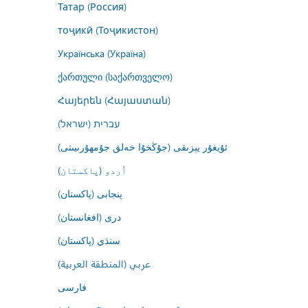
Татар (Россия)
тоҷикӣ (Тоҷикистон)
Українська (Україна)
ქართული (საქართველო)
Հայերեն (Հայաստան)
עברית (ישראל)
ئۇيغۇر يېزىقى (جۇڭخۇا خەلق جۇمھۇرىيىتى)
اُردو (پاکستان)
پنجابی (پاکستان)
درى (افغانستان)
سنڌي (پاکستان)
عربي (المنطقة العربية)
فارسى