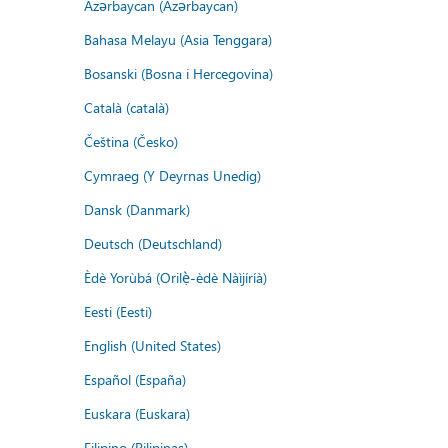
Azərbaycan (Azərbaycan)
Bahasa Melayu (Asia Tenggara)
Bosanski (Bosna i Hercegovina)
Català (català)
Čeština (Česko)
Cymraeg (Y Deyrnas Unedig)
Dansk (Danmark)
Deutsch (Deutschland)
Èdè Yorùbá (Orilẹ̀-èdè Nàìjíríà)
Eesti (Eesti)
English (United States)
Español (España)
Euskara (Euskara)
Filipino (Pilipinas)