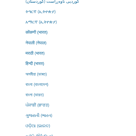
کوردیی ناوەڕاست (کوردستان)
ትግርኛ (ኢትዮጵያ)
አማርኛ (ኢትዮጵያ)
कोंकणी (भारत)
नेपाली (नेपाल)
मराठी (भारत)
हिन्दी (भारत)
অসমীয়া (ভাৰত)
বাংলা (বাংলাদেশ)
বাংলা (ভারত)
ਪੰਜਾਬੀ (ਭਾਰਤ)
ગુજરાતી (ભારત)
ଓଡ଼ିଆ (ଭାରତ)
தமிழ் (இந்தியா)