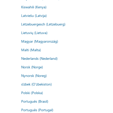
Kiswahili (Kenya)
Latviešu (Latvija)
Lëtzebuergesch (Lëtzebuerg)
Lietuvių (Lietuva)
Magyar (Magyarország)
Malti (Malta)
Nederlands (Nederland)
Norsk (Norge)
Nynorsk (Noreg)
o'zbek (O'zbekiston)
Polski (Polska)
Português (Brasil)
Português (Portugal)