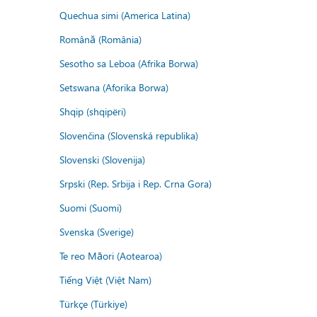
Quechua simi (America Latina)
Română (România)
Sesotho sa Leboa (Afrika Borwa)
Setswana (Aforika Borwa)
Shqip (shqipëri)
Slovenčina (Slovenská republika)
Slovenski (Slovenija)
Srpski (Rep. Srbija i Rep. Crna Gora)
Suomi (Suomi)
Svenska (Sverige)
Te reo Māori (Aotearoa)
Tiếng Việt (Việt Nam)
Türkçe (Türkiye)