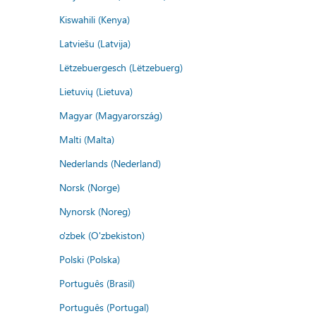
Kiswahili (Kenya)
Latviešu (Latvija)
Lëtzebuergesch (Lëtzebuerg)
Lietuvių (Lietuva)
Magyar (Magyarország)
Malti (Malta)
Nederlands (Nederland)
Norsk (Norge)
Nynorsk (Noreg)
o'zbek (O'zbekiston)
Polski (Polska)
Português (Brasil)
Português (Portugal)