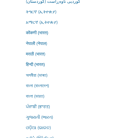
کوردیی ناوەڕاست (کوردستان)
ትግርኛ (ኢትዮጵያ)
አማርኛ (ኢትዮጵያ)
कोंकणी (भारत)
नेपाली (नेपाल)
मराठी (भारत)
हिन्दी (भारत)
অসমীয়া (ভাৰত)
বাংলা (বাংলাদেশ)
বাংলা (ভারত)
ਪੰਜਾਬੀ (ਭਾਰਤ)
ગુજરાતી (ભારત)
ଓଡ଼ିଆ (ଭାରତ)
தமிழ் (இந்தியா)