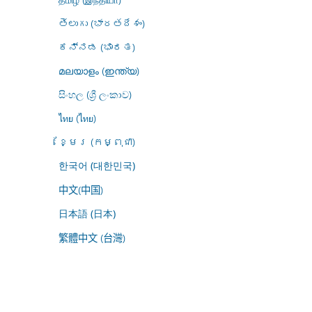
తెలుగు (భారతదేశం)
ಕನ್ನಡ (ಭಾರತ)
മലയാളം (ഇന്ത്യ)
සිංහල (ශ්‍රී ලංකාව)
ไทย (ไทย)
ខ្មែរ (កម្ពុជា)
한국어 (대한민국)
中文(中国)
日本語 (日本)
繁體中文 (台灣)