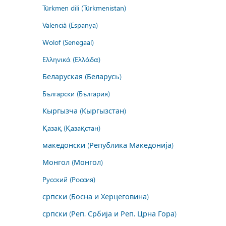
Türkmen dili (Türkmenistan)
Valencià (Espanya)
Wolof (Senegaal)
Ελληνικά (Ελλάδα)
Беларуская (Беларусь)
Български (България)
Кыргызча (Кыргызстан)
Қазақ (Қазақстан)
македонски (Република Македонија)
Монгол (Монгол)
Русский (Россия)
српски (Босна и Херцеговина)
српски (Реп. Србија и Реп. Црна Гора)