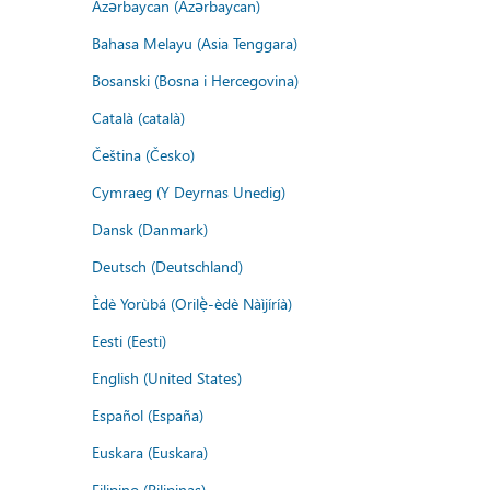
Azərbaycan (Azərbaycan)
Bahasa Melayu (Asia Tenggara)
Bosanski (Bosna i Hercegovina)
Català (català)
Čeština (Česko)
Cymraeg (Y Deyrnas Unedig)
Dansk (Danmark)
Deutsch (Deutschland)
Èdè Yorùbá (Orilẹ̀-èdè Nàìjíríà)
Eesti (Eesti)
English (United States)
Español (España)
Euskara (Euskara)
Filipino (Pilipinas)