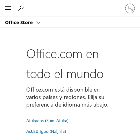
Iniciar
Microsoft
sesión
en
Office Store
tu
cuenta
Office.com en
todo el mundo
Office.com está disponible en
varios países y regiones. Elija su
preferencia de idioma más abajo.
Afrikaans (Suid-Afrika)
Asụsụ Igbo (Naịjịrịa)