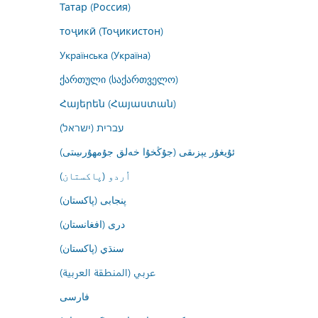
Татар (Россия)
тоҷикӣ (Тоҷикистон)
Українська (Україна)
ქართული (საქართველო)
Հայերեն (Հայաստան)
עברית (ישראל)
ئۇيغۇر يېزىقى (جۇڭخۇا خەلق جۇمھۇرىيىتى)
اُردو (پاکستان)
پنجابی (پاکستان)
درى (افغانستان)
سنڌي (پاکستان)
عربي (المنطقة العربية)
فارسى