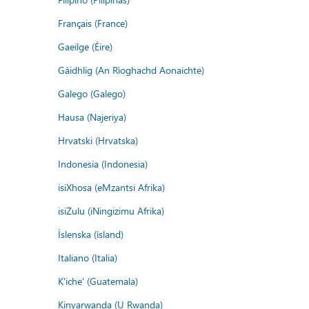
Français (France)
Gaeilge (Éire)
Gàidhlig (An Rìoghachd Aonaichte)
Galego (Galego)
Hausa (Najeriya)
Hrvatski (Hrvatska)
Indonesia (Indonesia)
isiXhosa (eMzantsi Afrika)
isiZulu (iNingizimu Afrika)
Íslenska (ísland)
Italiano (Italia)
K'iche' (Guatemala)
Kinyarwanda (U Rwanda)