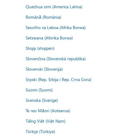
Quechua simi (America Latina)
Română (România)
Sesotho sa Leboa (Afrika Borwa)
Setswana (Aforika Borwa)
Shqip (shqipëri)
Slovenčina (Slovenská republika)
Slovenski (Slovenija)
Srpski (Rep. Srbija i Rep. Crna Gora)
Suomi (Suomi)
Svenska (Sverige)
Te reo Māori (Aotearoa)
Tiếng Việt (Việt Nam)
Türkçe (Türkiye)