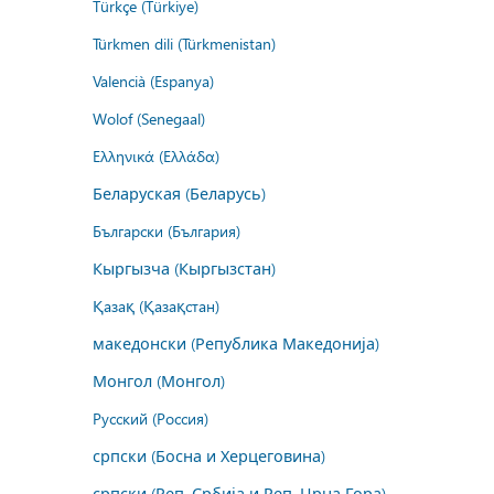
Türkçe (Türkiye)
Türkmen dili (Türkmenistan)
Valencià (Espanya)
Wolof (Senegaal)
Ελληνικά (Ελλάδα)
Беларуская (Беларусь)
Български (България)
Кыргызча (Кыргызстан)
Қазақ (Қазақстан)
македонски (Република Македонија)
Монгол (Монгол)
Русский (Россия)
српски (Босна и Херцеговина)
српски (Реп. Србија и Реп. Црна Гора)