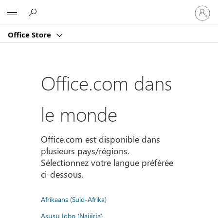
Connect
Microsoft
vous
à
Office Store
votre
compte
Office.com dans
le monde
Office.com est disponible dans
plusieurs pays/régions.
Sélectionnez votre langue préférée
ci-dessous.
Afrikaans (Suid-Afrika)
Asụsụ Igbo (Naịjịrịa)