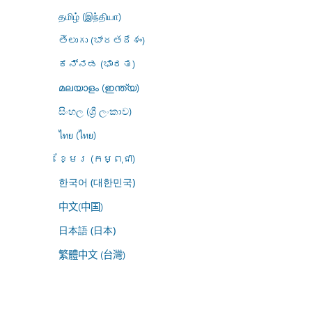
தமிழ் (இந்தியா)
తెలుగు (భారతదేశం)
ಕನ್ನಡ (ಭಾರತ)
മലയാളം (ഇന്ത്യ)
සිංහල (ශ්‍රී ලංකාව)
ไทย (ไทย)
ខ្មែរ (កម្ពុជា)
한국어 (대한민국)
中文(中国)
日本語 (日本)
繁體中文 (台灣)