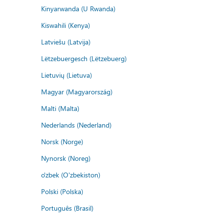
Kinyarwanda (U Rwanda)
Kiswahili (Kenya)
Latviešu (Latvija)
Lëtzebuergesch (Lëtzebuerg)
Lietuvių (Lietuva)
Magyar (Magyarország)
Malti (Malta)
Nederlands (Nederland)
Norsk (Norge)
Nynorsk (Noreg)
o'zbek (O'zbekiston)
Polski (Polska)
Português (Brasil)