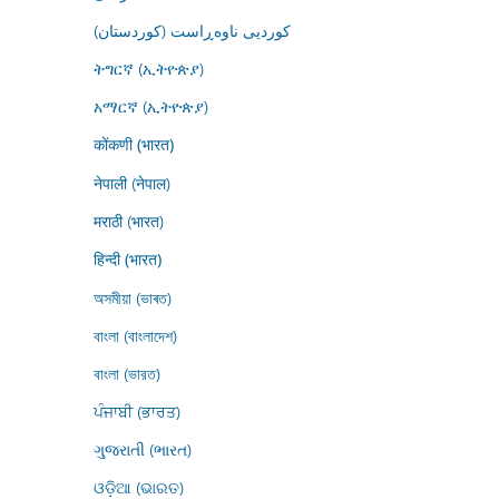
کوردیی ناوەڕاست (کوردستان)
ትግርኛ (ኢትዮጵያ)
አማርኛ (ኢትዮጵያ)
कोंकणी (भारत)
नेपाली (नेपाल)
मराठी (भारत)
हिन्दी (भारत)
অসমীয়া (ভাৰত)
বাংলা (বাংলাদেশ)
বাংলা (ভারত)
ਪੰਜਾਬੀ (ਭਾਰਤ)
ગુજરાતી (ભારત)
ଓଡ଼ିଆ (ଭାରତ)