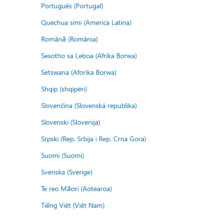
Português (Portugal)
Quechua simi (America Latina)
Română (România)
Sesotho sa Leboa (Afrika Borwa)
Setswana (Aforika Borwa)
Shqip (shqipëri)
Slovenčina (Slovenská republika)
Slovenski (Slovenija)
Srpski (Rep. Srbija i Rep. Crna Gora)
Suomi (Suomi)
Svenska (Sverige)
Te reo Māori (Aotearoa)
Tiếng Việt (Việt Nam)