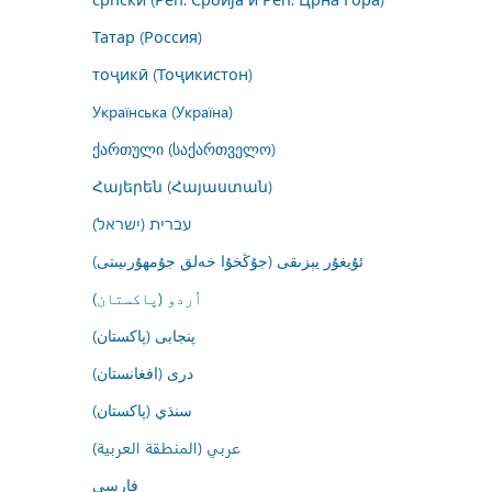
Татар (Россия)
тоҷикӣ (Тоҷикистон)
Українська (Україна)
ქართული (საქართველო)
Հայերեն (Հայաստան)
עברית (ישראל)
ئۇيغۇر يېزىقى (جۇڭخۇا خەلق جۇمھۇرىيىتى)
اُردو (پاکستان)
پنجابی (پاکستان)
درى (افغانستان)
سنڌي (پاکستان)
عربي (المنطقة العربية)
فارسى