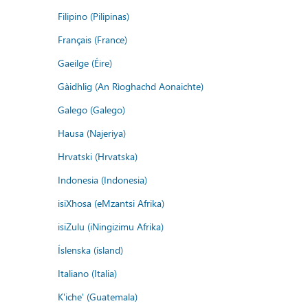
Filipino (Pilipinas)
Français (France)
Gaeilge (Éire)
Gàidhlig (An Rìoghachd Aonaichte)
Galego (Galego)
Hausa (Najeriya)
Hrvatski (Hrvatska)
Indonesia (Indonesia)
isiXhosa (eMzantsi Afrika)
isiZulu (iNingizimu Afrika)
Íslenska (ísland)
Italiano (Italia)
K'iche' (Guatemala)