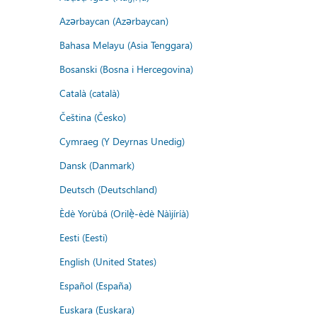
Azərbaycan (Azərbaycan)
Bahasa Melayu (Asia Tenggara)
Bosanski (Bosna i Hercegovina)
Català (català)
Čeština (Česko)
Cymraeg (Y Deyrnas Unedig)
Dansk (Danmark)
Deutsch (Deutschland)
Èdè Yorùbá (Orilẹ̀-èdè Nàìjíríà)
Eesti (Eesti)
English (United States)
Español (España)
Euskara (Euskara)