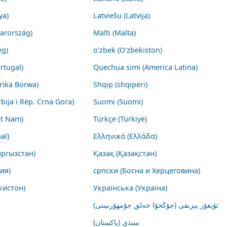
ya)
Latviešu (Latvija)
arország)
Malti (Malta)
eg)
o'zbek (O'zbekiston)
rtugal)
Quechua simi (America Latina)
rika Borwa)
Shqip (shqipëri)
rbija i Rep. Crna Gora)
Suomi (Suomi)
ệt Nam)
Türkçe (Türkiye)
al)
Ελληνικά (Ελλάδα)
ргызстан)
Қазақ (Қазақстан)
ия)
српски (Босна и Херцеговина)
кистон)
Українська (Україна)
ئۇيغۇر يېزىقى (جۇڭخۇا خەلق جۇمھۇرىيىتى)
سنڌي (پاکستان)