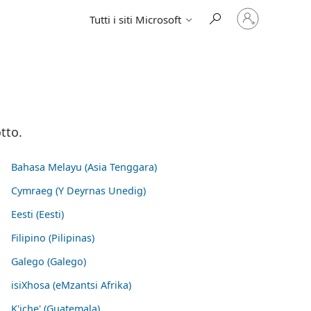
Accedi
Tutti i siti Microsoft
con
il
tuo
account
tto.
Bahasa Melayu (Asia Tenggara)
Cymraeg (Y Deyrnas Unedig)
Eesti (Eesti)
Filipino (Pilipinas)
Galego (Galego)
isiXhosa (eMzantsi Afrika)
K'iche' (Guatemala)