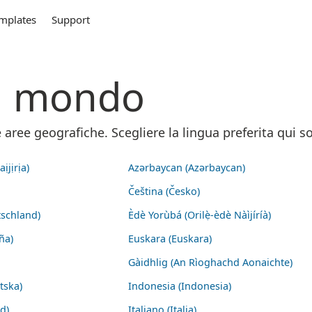
mplates
Support
el mondo
aree geografiche. Scegliere la lingua preferita qui so
ịjịrịa)
Azərbaycan (Azərbaycan)
Čeština (Česko)
schland)
Èdè Yorùbá (Orilẹ̀-èdè Nàìjíríà)
ña)
Euskara (Euskara)
Gàidhlig (An Rìoghachd Aonaichte)
tska)
Indonesia (Indonesia)
nd)
Italiano (Italia)