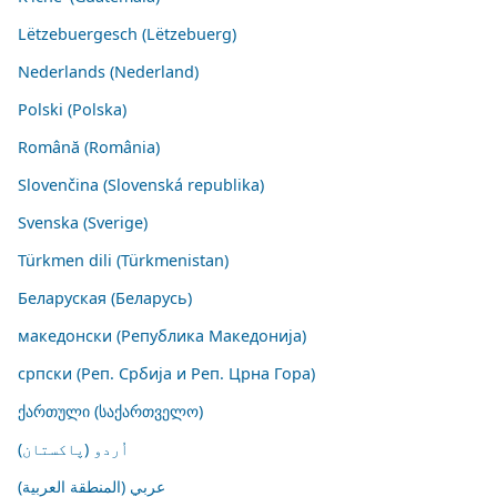
Lëtzebuergesch (Lëtzebuerg)
Nederlands (Nederland)
Polski (Polska)
Română (România)
Slovenčina (Slovenská republika)
Svenska (Sverige)
Türkmen dili (Türkmenistan)
Беларуская (Беларусь)
македонски (Република Македонија)
српски (Реп. Србија и Реп. Црна Гора)
ქართული (საქართველო)
اُردو (پاکستان)
عربي (المنطقة العربية)