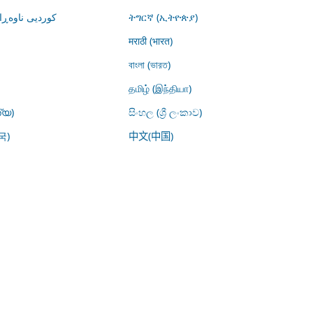
کوردیی ناوە)
ትግርኛ (ኢትዮጵያ)
मराठी (भारत)
বাংলা (ভারত)
தமிழ் (இந்தியா)
്യ)
සිංහල (ශ්‍රී ලංකාව)
국)
中文(中国)