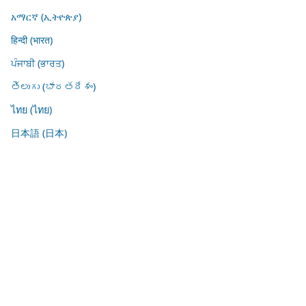
አማርኛ (ኢትዮጵያ)
हिन्दी (भारत)
ਪੰਜਾਬੀ (ਭਾਰਤ)
తెలుగు (భారతదేశం)
ไทย (ไทย)
日本語 (日本)