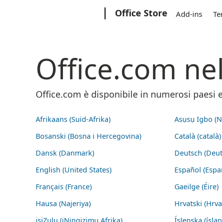
Microsoft
Office Store
Add-ins
Te
Office.com n
Office.com è disponibile in numerosi paesi e 
Afrikaans (Suid-Afrika)
Asụsụ Igbo (Na
Bosanski (Bosna i Hercegovina)
Català (català)
Dansk (Danmark)
Deutsch (Deut
English (United States)
Español (Espa
Français (France)
Gaeilge (Éire)
Hausa (Najeriya)
Hrvatski (Hrva
isiZulu (iNingizimu Afrika)
Íslenska (ísla