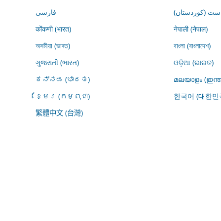
ڕاست (کوردستان
فارسى
कोंकणी (भारत)
नेपाली (नेपाल)
অসমীয়া (ভাৰত)
বাংলা (বাংলাদেশ)
ગુજરાતી (ભારત)
ଓଡ଼ିଆ (ଭାରତ)
ಕನ್ನಡ (ಭಾರತ)
മലയാളം (ഇന്ത
ខ្មែរ (កម្ពុជា)
한국어 (대한민
繁體中文 (台灣)