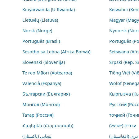
Kinyarwanda (U Rwanda)
Kiswahili (Ken
Lietuvių (Lietuva)
Magyar (Magy
Norsk (Norge)
Nynorsk (Nor
Português (Brasil)
Português (Po
Sesotho sa Leboa (Afrika Borwa)
Setswana (Afo
Slovenski (Slovenija)
Srpski (Rep. S
Te reo Māori (Aotearoa)
Tiếng Việt (Vi
Valencià (Espanya)
Wolof (Senega
Български (България)
Кыргызча (Кы
Монгол (Монгол)
Русский (Росс
Татар (Россия)
тоҷикӣ (Тоҷи
Հայերեն (Հայաստան)
עברית (ישראל)
درى (افغانستان)
پنجابی (پاکستان)