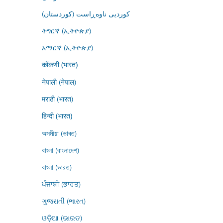
کوردیی ناوەڕاست (کوردستان)
ትግርኛ (ኢትዮጵያ)
አማርኛ (ኢትዮጵያ)
कोंकणी (भारत)
नेपाली (नेपाल)
मराठी (भारत)
हिन्दी (भारत)
অসমীয়া (ভাৰত)
বাংলা (বাংলাদেশ)
বাংলা (ভারত)
ਪੰਜਾਬੀ (ਭਾਰਤ)
ગુજરાતી (ભારત)
ଓଡ଼ିଆ (ଭାରତ)