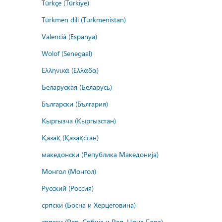
Türkçe (Türkiye)
Türkmen dili (Türkmenistan)
Valencià (Espanya)
Wolof (Senegaal)
Ελληνικά (Ελλάδα)
Беларуская (Беларусь)
Български (България)
Кыргызча (Кыргызстан)
Қазақ (Қазақстан)
македонски (Република Македонија)
Монгол (Монгол)
Русский (Россия)
српски (Босна и Херцеговина)
српски (Реп. Србија и Реп. Црна Гора)