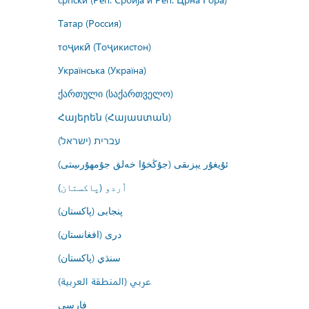
Татар (Россия)
тоҷикӣ (Тоҷикистон)
Українська (Україна)
ქართული (საქართველო)
Հայերեն (Հայաստան)
עברית (ישראל)
ئۇيغۇر يېزىقى (جۇڭخۇا خەلق جۇمھۇرىيىتى)
اُردو (پاکستان)
پنجابی (پاکستان)
درى (افغانستان)
سنڌي (پاکستان)
عربي (المنطقة العربية)
فارسى