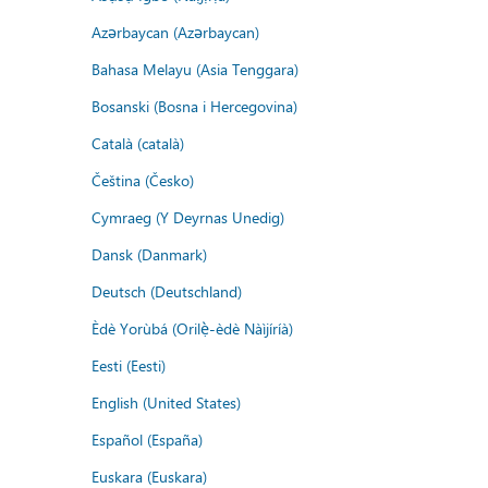
Azərbaycan (Azərbaycan)
Bahasa Melayu (Asia Tenggara)
Bosanski (Bosna i Hercegovina)
Català (català)
Čeština (Česko)
Cymraeg (Y Deyrnas Unedig)
Dansk (Danmark)
Deutsch (Deutschland)
Èdè Yorùbá (Orilẹ̀-èdè Nàìjíríà)
Eesti (Eesti)
English (United States)
Español (España)
Euskara (Euskara)