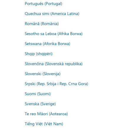
Português (Portugal)
Quechua simi (America Latina)
Română (România)
Sesotho sa Leboa (Afrika Borwa)
Setswana (Aforika Borwa)
Shqip (shqipëri)
Slovenčina (Slovenská republika)
Slovenski (Slovenija)
Srpski (Rep. Srbija i Rep. Crna Gora)
Suomi (Suomi)
Svenska (Sverige)
Te reo Māori (Aotearoa)
Tiếng Việt (Việt Nam)