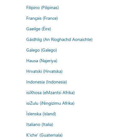
Filipino (Pilipinas)
Français (France)
Gaeilge (Éire)
Gàidhlig (An Rìoghachd Aonaichte)
Galego (Galego)
Hausa (Najeriya)
Hrvatski (Hrvatska)
Indonesia (Indonesia)
isiXhosa (eMzantsi Afrika)
isiZulu (iNingizimu Afrika)
Íslenska (ísland)
Italiano (Italia)
K'iche' (Guatemala)