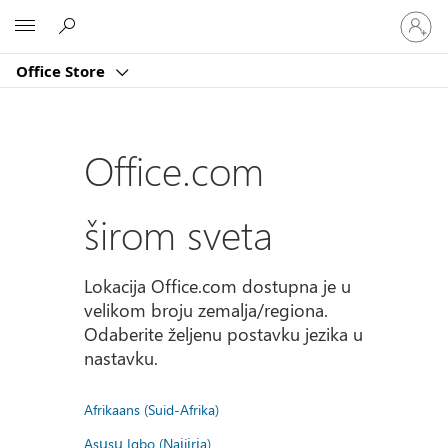
Prijavite
Microsoft
se
na
Office Store
nalog
Office.com
širom sveta
Lokacija Office.com dostupna je u
velikom broju zemalja/regiona.
Odaberite željenu postavku jezika u
nastavku.
Afrikaans (Suid-Afrika)
Asụsụ Igbo (Naịjịrịa)