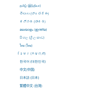
தமிழ் (இந்தியா)
తెలుగు (భారతదేశం)
ಕನ್ನಡ (ಭಾರತ)
മലയാളം (ഇന്ത്യ)
සිංහල (ශ්‍රී ලංකාව)
ไทย (ไทย)
ខ្មែរ (កម្ពុជា)
한국어 (대한민국)
中文(中国)
日本語 (日本)
繁體中文 (台灣)