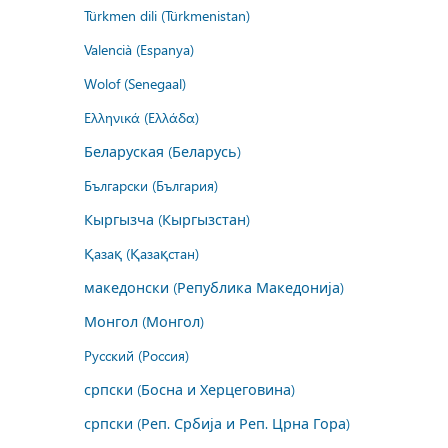
Türkmen dili (Türkmenistan)
Valencià (Espanya)
Wolof (Senegaal)
Ελληνικά (Ελλάδα)
Беларуская (Беларусь)
Български (България)
Кыргызча (Кыргызстан)
Қазақ (Қазақстан)
македонски (Република Македонија)
Монгол (Монгол)
Русский (Россия)
српски (Босна и Херцеговина)
српски (Реп. Србија и Реп. Црна Гора)