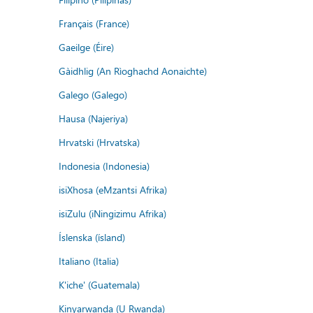
Français (France)
Gaeilge (Éire)
Gàidhlig (An Rìoghachd Aonaichte)
Galego (Galego)
Hausa (Najeriya)
Hrvatski (Hrvatska)
Indonesia (Indonesia)
isiXhosa (eMzantsi Afrika)
isiZulu (iNingizimu Afrika)
Íslenska (ísland)
Italiano (Italia)
K'iche' (Guatemala)
Kinyarwanda (U Rwanda)