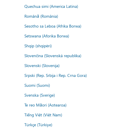
Quechua simi (America Latina)
Română (România)
Sesotho sa Leboa (Afrika Borwa)
Setswana (Aforika Borwa)
Shqip (shqipëri)
Slovenčina (Slovenská republika)
Slovenski (Slovenija)
Srpski (Rep. Srbija i Rep. Crna Gora)
Suomi (Suomi)
Svenska (Sverige)
Te reo Māori (Aotearoa)
Tiếng Việt (Việt Nam)
Türkçe (Türkiye)