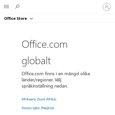
Logga
Microsoft
in
på
Office Store
ditt
konto
Office.com
globalt
Office.com finns i en mängd olika
länder/regioner. Välj
språkinställning nedan.
Afrikaans (Suid-Afrika)
Asụsụ Igbo (Naịjịrịa)