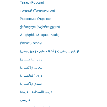
Татар (Россия)
тоҷикӣ (Тоҷикистон)
Українська (Україна)
ქართული (საქართველო)
Հայերեն (Հայաստան)
עברית (ישראל)
ئۇيغۇر يېزىقى (جۇڭخۇا خەلق جۇمھۇرىيىتى)
اُردو (پاکستان)
پنجابی (پاکستان)
درى (افغانستان)
سنڌي (پاکستان)
عربي (المنطقة العربية)
فارسى