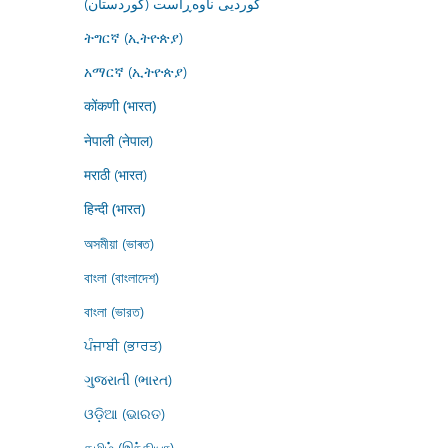
کوردیی ناوەڕاست (کوردستان)
ትግርኛ (ኢትዮጵያ)
አማርኛ (ኢትዮጵያ)
कोंकणी (भारत)
नेपाली (नेपाल)
मराठी (भारत)
हिन्दी (भारत)
অসমীয়া (ভাৰত)
বাংলা (বাংলাদেশ)
বাংলা (ভারত)
ਪੰਜਾਬੀ (ਭਾਰਤ)
ગુજરાતી (ભારત)
ଓଡ଼ିଆ (ଭାରତ)
தமிழ் (இந்தியா)