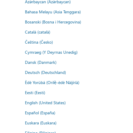
Azərbaycan (Azərbaycan)
Bahasa Melayu (Asia Tenggara)
Bosanski (Bosna i Hercegovina)
Català (català)
Čeština (Česko)
Cymraeg (Y Deyrnas Unedig)
Dansk (Danmark)
Deutsch (Deutschland)
Èdè Yorùbá (Orilẹ̀-èdè Nàìjíríà)
Eesti (Eesti)
English (United States)
Español (España)
Euskara (Euskara)
Filipino (Pilipinas)