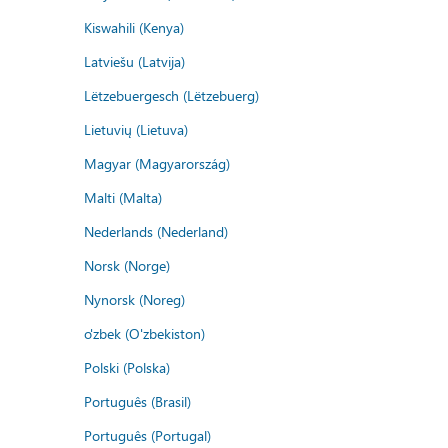
Kiswahili (Kenya)
Latviešu (Latvija)
Lëtzebuergesch (Lëtzebuerg)
Lietuvių (Lietuva)
Magyar (Magyarország)
Malti (Malta)
Nederlands (Nederland)
Norsk (Norge)
Nynorsk (Noreg)
o'zbek (O'zbekiston)
Polski (Polska)
Português (Brasil)
Português (Portugal)