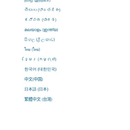
తెలుగు (భారతదేశం)
ಕನ್ನಡ (ಭಾರತ)
മലയാളം (ഇന്ത്യ)
සිංහල (ශ්‍රී ලංකාව)
ไทย (ไทย)
ខ្មែរ (កម្ពុជា)
한국어 (대한민국)
中文(中国)
日本語 (日本)
繁體中文 (台灣)