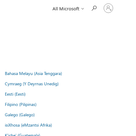
Sign
All Microsoft
in
to
your
account
Bahasa Melayu (Asia Tenggara)
Cymraeg (Y Deyrnas Unedig)
Eesti (Eesti)
Filipino (Pilipinas)
Galego (Galego)
isiXhosa (eMzantsi Afrika)
K'iche' (Guatemala)