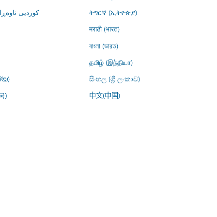
کوردیی ناوە)
ትግርኛ (ኢትዮጵያ)
मराठी (भारत)
বাংলা (ভারত)
தமிழ் (இந்தியா)
്യ)
සිංහල (ශ්‍රී ලංකාව)
中文(中国)
국)