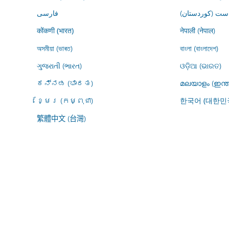
ڕاست (کوردستان
فارسى
नेपाली (नेपाल)
कोंकणी (भारत)
অসমীয়া (ভাৰত)
বাংলা (বাংলাদেশ)
ગુજરાતી (ભારત)
ଓଡ଼ିଆ (ଭାରତ)
ಕನ್ನಡ (ಭಾರತ)
മലയാളം (ഇന്ത
ខ្មែរ (កម្ពុជា)
한국어 (대한민
繁體中文 (台灣)