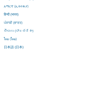
አማርኛ (ኢትዮጵያ)
हिन्दी (भारत)
ਪੰਜਾਬੀ (ਭਾਰਤ)
తెలుగు (భారతదేశం)
ไทย (ไทย)
日本語 (日本)