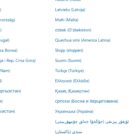
)
Latviešu (Latvija)
rország)
Malti (Malta)
)
o'zbek (O'zbekiston)
ugal)
Quechua simi (America Latina)
ika Borwa)
Shqip (shqipëri)
ija i Rep. Crna Gora)
Suomi (Suomi)
t Nam)
Türkçe (Türkiye)
)
Ελληνικά (Ελλάδα)
ргызстан)
Қазақ (Қазақстан)
я)
српски (Босна и Херцеговина)
кистон)
Українська (Україна)
ئۇيغۇر يېزىقى (جۇڭخۇا خەلق جۇمھۇرىيىتى)
سنڌي (پاکستان)