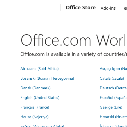
Microsoft
Office Store
Add-ins
Te
Office.com Wor
Office.com is available in a variety of countri
Afrikaans (Suid-Afrika)
Asụsụ Igbo (Naị
Bosanski (Bosna i Hercegovina)
Català (català)
Dansk (Danmark)
Deutsch (Deuts
English (United States)
Español (España
Français (France)
Gaeilge (Éire)
Hausa (Najeriya)
Hrvatski (Hrvat
isiZulu (iNingizimu Afrika)
Íslenska (ísland)