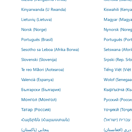
Kinyarwanda (U Rwanda)
Kiswahili (Kenya
Lietuvių (Lietuva)
Magyar (Magya
Norsk (Norge)
Nynorsk (Noreg
Português (Brasil)
Português (Port
Sesotho sa Leboa (Afrika Borwa)
Setswana (Afor
Slovenski (Slovenija)
Srpski (Rep. Srb
Te reo Māori (Aotearoa)
Tiếng Việt (Việ
Valencià (Espanya)
Wolof (Senegaal
Български (България)
Кыргызча (Кы
Монгол (Монгол)
Русский (Росси
Татар (Россия)
тоҷикӣ (Тоҷи
Հայերեն (Հայաստան)
עברית (ישראל)
درى (افغانستان)
پنجابی (پاکستان)