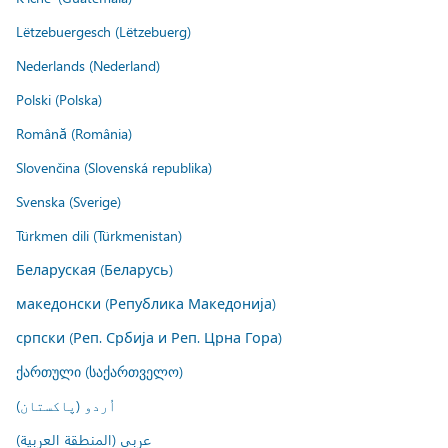
Lëtzebuergesch (Lëtzebuerg)
Nederlands (Nederland)
Polski (Polska)
Română (România)
Slovenčina (Slovenská republika)
Svenska (Sverige)
Türkmen dili (Türkmenistan)
Беларуская (Беларусь)
македонски (Република Македонија)
српски (Реп. Србија и Реп. Црна Гора)
ქართული (საქართველო)
اُردو (پاکستان)
عربي (المنطقة العربية)