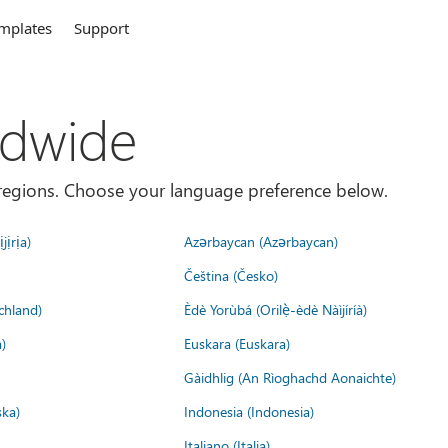
mplates
Support
ldwide
es/regions. Choose your language preference below.
jịrịa)
Azərbaycan (Azərbaycan)
Čeština (Česko)
chland)
Èdè Yorùbá (Orilẹ̀-èdè Nàìjíríà)
)
Euskara (Euskara)
Gàidhlig (An Rìoghachd Aonaichte)
ska)
Indonesia (Indonesia)
Italiano (Italia)