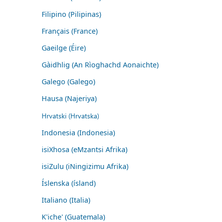
Filipino (Pilipinas)
Français (France)
Gaeilge (Éire)
Gàidhlig (An Rìoghachd Aonaichte)
Galego (Galego)
Hausa (Najeriya)
Hrvatski (Hrvatska)
Indonesia (Indonesia)
isiXhosa (eMzantsi Afrika)
isiZulu (iNingizimu Afrika)
Íslenska (ísland)
Italiano (Italia)
K'iche' (Guatemala)