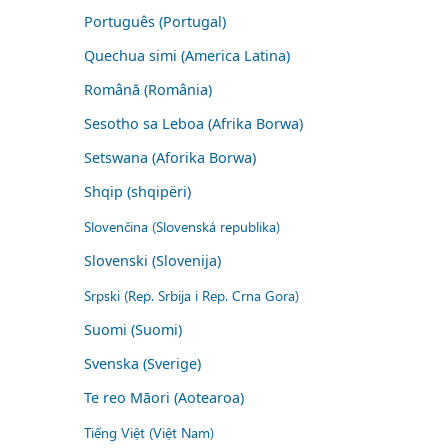
Português (Portugal)
Quechua simi (America Latina)
Română (România)
Sesotho sa Leboa (Afrika Borwa)
Setswana (Aforika Borwa)
Shqip (shqipëri)
Slovenčina (Slovenská republika)
Slovenski (Slovenija)
Srpski (Rep. Srbija i Rep. Crna Gora)
Suomi (Suomi)
Svenska (Sverige)
Te reo Māori (Aotearoa)
Tiếng Việt (Việt Nam)