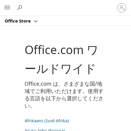
ア
Microsoft
カ
ウ
Office Store
ン
ト
に
サ
Office.com ワ
イ
ン
イ
ールドワイド
ン
す
る
Office.com は、さまざまな国/地
域でご利用いただけます。使用す
る言語を以下から選択してくださ
い。
Afrikaans (Suid-Afrika)
Asụsụ Igbo (Naịjịrịa)