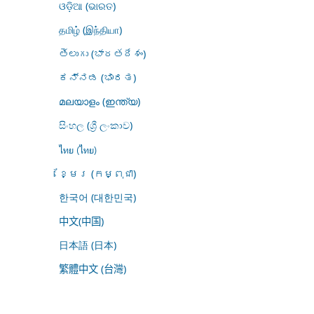
ଓଡ଼ିଆ (ଭାରତ)
தமிழ் (இந்தியா)
తెలుగు (భారతదేశం)
ಕನ್ನಡ (ಭಾರತ)
മലയാളം (ഇന്ത്യ)
සිංහල (ශ්‍රී ලංකාව)
ไทย (ไทย)
ខ្មែរ (កម្ពុជា)
한국어 (대한민국)
中文(中国)
日本語 (日本)
繁體中文 (台灣)