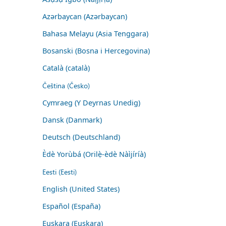
Azərbaycan (Azərbaycan)
Bahasa Melayu (Asia Tenggara)
Bosanski (Bosna i Hercegovina)
Català (català)
Čeština (Česko)
Cymraeg (Y Deyrnas Unedig)
Dansk (Danmark)
Deutsch (Deutschland)
Èdè Yorùbá (Orilẹ̀-èdè Nàìjíríà)
Eesti (Eesti)
English (United States)
Español (España)
Euskara (Euskara)