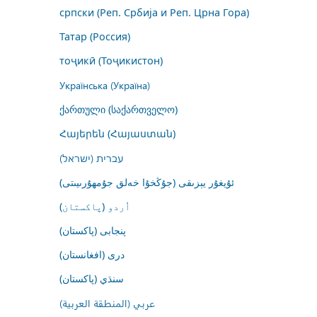
српски (Реп. Србија и Реп. Црна Гора)
Татар (Россия)
тоҷикӣ (Тоҷикистон)
Українська (Україна)
ქართული (საქართველო)
Հայերեն (Հայաստան)
עברית (ישראל)
ئۇيغۇر يېزىقى (جۇڭخۇا خەلق جۇمھۇرىيىتى)
اُردو (پاکستان)
پنجابی (پاکستان)
درى (افغانستان)
سنڌي (پاکستان)
عربي (المنطقة العربية)