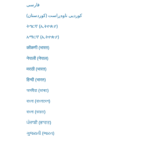
فارسى
کوردیی ناوەڕاست (کوردستان)
ትግርኛ (ኢትዮጵያ)
አማርኛ (ኢትዮጵያ)
कोंकणी (भारत)
नेपाली (नेपाल)
मराठी (भारत)
हिन्दी (भारत)
অসমীয়া (ভাৰত)
বাংলা (বাংলাদেশ)
বাংলা (ভারত)
ਪੰਜਾਬੀ (ਭਾਰਤ)
ગુજરાતી (ભારત)