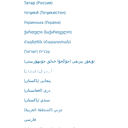
Татар (Россия)
тоҷикӣ (Тоҷикистон)
Українська (Україна)
ქართული (საქართველო)
Հայերեն (Հայաստան)
עברית (ישראל)
ئۇيغۇر يېزىقى (جۇڭخۇا خەلق جۇمھۇرىيىتى)
اُردو (پاکستان)
پنجابی (پاکستان)
درى (افغانستان)
سنڌي (پاکستان)
عربي (المنطقة العربية)
فارسى