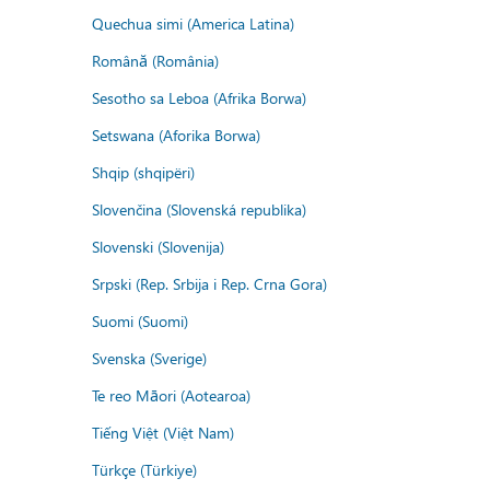
Quechua simi (America Latina)
Română (România)
Sesotho sa Leboa (Afrika Borwa)
Setswana (Aforika Borwa)
Shqip (shqipëri)
Slovenčina (Slovenská republika)
Slovenski (Slovenija)
Srpski (Rep. Srbija i Rep. Crna Gora)
Suomi (Suomi)
Svenska (Sverige)
Te reo Māori (Aotearoa)
Tiếng Việt (Việt Nam)
Türkçe (Türkiye)