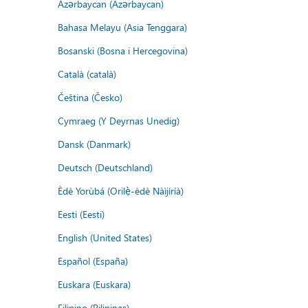
Azərbaycan (Azərbaycan)
Bahasa Melayu (Asia Tenggara)
Bosanski (Bosna i Hercegovina)
Català (català)
Čeština (Česko)
Cymraeg (Y Deyrnas Unedig)
Dansk (Danmark)
Deutsch (Deutschland)
Èdè Yorùbá (Orilẹ̀-èdè Nàìjíríà)
Eesti (Eesti)
English (United States)
Español (España)
Euskara (Euskara)
Filipino (Pilipinas)