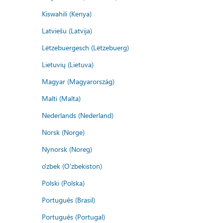
Kiswahili (Kenya)
Latviešu (Latvija)
Lëtzebuergesch (Lëtzebuerg)
Lietuvių (Lietuva)
Magyar (Magyarország)
Malti (Malta)
Nederlands (Nederland)
Norsk (Norge)
Nynorsk (Noreg)
o'zbek (O'zbekiston)
Polski (Polska)
Português (Brasil)
Português (Portugal)