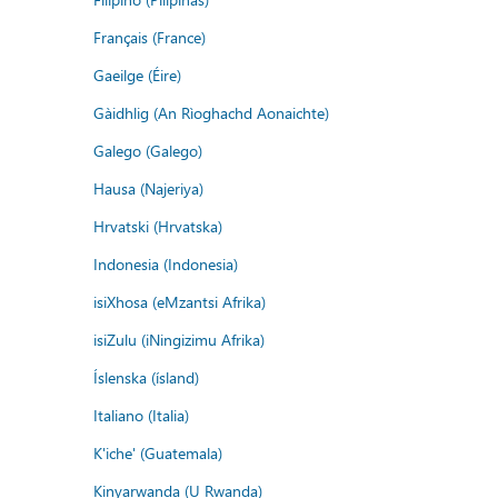
Français (France)
Gaeilge (Éire)
Gàidhlig (An Rìoghachd Aonaichte)
Galego (Galego)
Hausa (Najeriya)
Hrvatski (Hrvatska)
Indonesia (Indonesia)
isiXhosa (eMzantsi Afrika)
isiZulu (iNingizimu Afrika)
Íslenska (ísland)
Italiano (Italia)
K'iche' (Guatemala)
Kinyarwanda (U Rwanda)