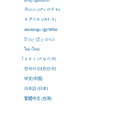
తెలుగు (భారతదేశం)
ಕನ್ನಡ (ಭಾರತ)
മലയാളം (ഇന്ത്യ)
සිංහල (ශ්‍රී ලංකාව)
ไทย (ไทย)
ខ្មែរ (កម្ពុជា)
한국어 (대한민국)
中文(中国)
日本語 (日本)
繁體中文 (台灣)