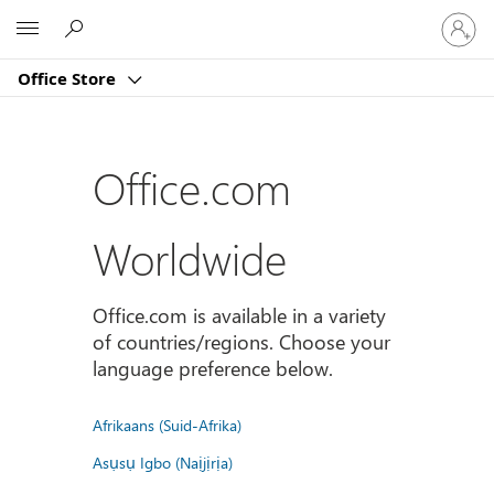
Sign
Microsoft
in
to
Office Store
your
account
Office.com
Worldwide
Office.com is available in a variety
of countries/regions. Choose your
language preference below.
Afrikaans (Suid-Afrika)
Asụsụ Igbo (Naịjịrịa)