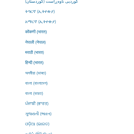
کوردیی ناوەڕاست (کوردستان)
ትግርኛ (ኢትዮጵያ)
አማርኛ (ኢትዮጵያ)
कोंकणी (भारत)
नेपाली (नेपाल)
मराठी (भारत)
हिन्दी (भारत)
অসমীয়া (ভাৰত)
বাংলা (বাংলাদেশ)
বাংলা (ভারত)
ਪੰਜਾਬੀ (ਭਾਰਤ)
ગુજરાતી (ભારત)
ଓଡ଼ିଆ (ଭାରତ)
தமிழ் (இந்தியா)