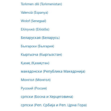
Türkmen dili (Türkmenistan)
Valencià (Espanya)
Wolof (Senegaal)
Ελληνικά (Ελλάδα)
Беларуская (Беларусь)
Български (България)
Кыргызча (Кыргызстан)
Қазақ (Қазақстан)
македонски (Република Македонија)
Монгол (Монгол)
Русский (Россия)
српски (Босна и Херцеговина)
српски (Реп. Србија и Реп. Црна Гора)