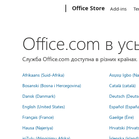
Microsoft
Office Store
Add-ins
Te
Office.com в усь
Служба Office.com доступна в різних країнах.
Afrikaans (Suid-Afrika)
Asụsụ Igbo (Naị
Bosanski (Bosna i Hercegovina)
Català (català)
Dansk (Danmark)
Deutsch (Deuts
English (United States)
Español (España
Français (France)
Gaeilge (Éire)
Hausa (Najeriya)
Hrvatski (Hrvat
isiZulu (iNingizimu Afrika)
Íslenska (ísland)