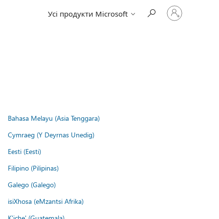
Увійдіть
Усі продукти Microsoft
у
свій
обліковий
запис
Bahasa Melayu (Asia Tenggara)
Cymraeg (Y Deyrnas Unedig)
Eesti (Eesti)
Filipino (Pilipinas)
Galego (Galego)
isiXhosa (eMzantsi Afrika)
K'iche' (Guatemala)