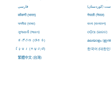
ڕاست (کوردستان
فارسى
नेपाली (नेपाल)
कोंकणी (भारत)
অসমীয়া (ভাৰত)
বাংলা (বাংলাদেশ)
ગુજરાતી (ભારત)
ଓଡ଼ିଆ (ଭାରତ)
ಕನ್ನಡ (ಭಾರತ)
മലയാളം (ഇന്ത
ខ្មែរ (កម្ពុជា)
한국어 (대한민
繁體中文 (台灣)