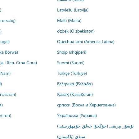
)
Latviešu (Latvija)
rország)
Malti (Malta)
)
o'zbek (O'zbekiston)
ugal)
Quechua simi (America Latina)
ika Borwa)
Shqip (shqipëri)
ija i Rep. Crna Gora)
Suomi (Suomi)
t Nam)
Türkçe (Türkiye)
)
Ελληνικά (Ελλάδα)
гызстан)
Қазақ (Қазақстан)
я)
српски (Босна и Херцеговина)
истон)
Українська (Україна)
ئۇيغۇر يېزىقى (جۇڭخۇا خەلق جۇمھۇرىيىتى)
سنڌي (پاکستان)