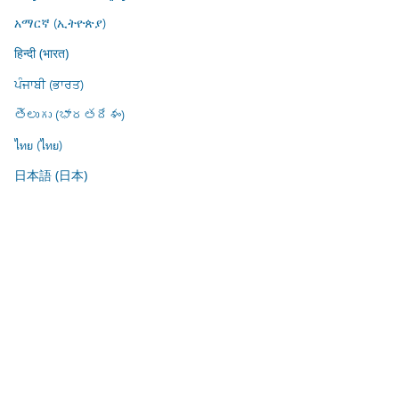
አማርኛ (ኢትዮጵያ)
हिन्दी (भारत)
ਪੰਜਾਬੀ (ਭਾਰਤ)
తెలుగు (భారతదేశం)
ไทย (ไทย)
日本語 (日本)