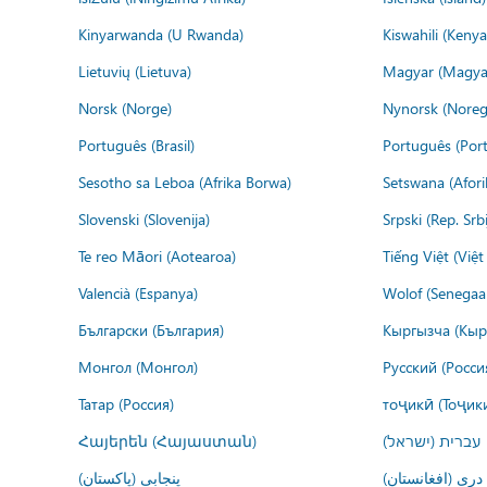
Kinyarwanda (U Rwanda)
Kiswahili (Kenya
Lietuvių (Lietuva)
Magyar (Magya
Norsk (Norge)
Nynorsk (Noreg
Português (Brasil)
Português (Port
Sesotho sa Leboa (Afrika Borwa)
Setswana (Afor
Slovenski (Slovenija)
Srpski (Rep. Srb
Te reo Māori (Aotearoa)
Tiếng Việt (Việ
Valencià (Espanya)
Wolof (Senegaal
Български (България)
Кыргызча (Кыр
Монгол (Монгол)
Русский (Росси
Татар (Россия)
тоҷикӣ (Тоҷик
Հայերեն (Հայաստան)
עברית (ישראל)
درى (افغانستان)
پنجابی (پاکستان)