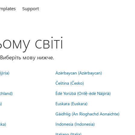
mplates
Support
ому світі
 Виберіть мову нижче.
jịrịa)
Azərbaycan (Azərbaycan)
Čeština (Česko)
chland)
Èdè Yorùbá (Orilẹ̀-èdè Nàìjíríà)
)
Euskara (Euskara)
Gàidhlig (An Rìoghachd Aonaichte)
ska)
Indonesia (Indonesia)
Italiano (Italia)