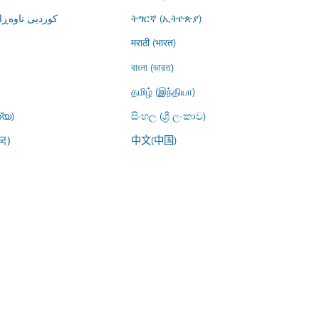
کوردیی ناوە)
ትግርኛ (ኢትዮጵያ)
मराठी (भारत)
বাংলা (ভারত)
தமிழ் (இந்தியா)
്യ)
සිංහල (ශ්‍රී ලංකාව)
中文(中国)
국)