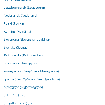
Lëtzebuergesch (Lëtzebuerg)
Nederlands (Nederland)
Polski (Polska)
Română (România)
Slovenčina (Slovenská republika)
Svenska (Sverige)
Türkmen dili (Türkmenistan)
Беларуская (Беларусь)
македонски (Република Македонија)
српски (Реп. Србија и Реп. Црна Гора)
ქართული (საქართველო)
اُردو (پاکستان)
عربي (المنطقة العربية)