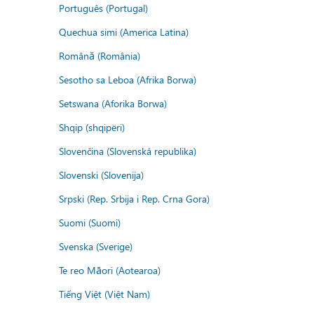
Português (Portugal)
Quechua simi (America Latina)
Română (România)
Sesotho sa Leboa (Afrika Borwa)
Setswana (Aforika Borwa)
Shqip (shqipëri)
Slovenčina (Slovenská republika)
Slovenski (Slovenija)
Srpski (Rep. Srbija i Rep. Crna Gora)
Suomi (Suomi)
Svenska (Sverige)
Te reo Māori (Aotearoa)
Tiếng Việt (Việt Nam)