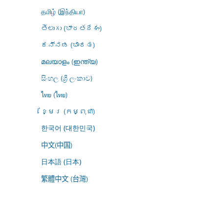
தமிழ் (இந்தியா)
తెలుగు (భారతదేశం)
ಕನ್ನಡ (ಭಾರತ)
മലയാളം (ഇന്ത്യ)
සිංහල (ශ්‍රී ලංකාව)
ไทย (ไทย)
ខ្មែរ (កម្ពុជា)
한국어 (대한민국)
中文(中国)
日本語 (日本)
繁體中文 (台灣)