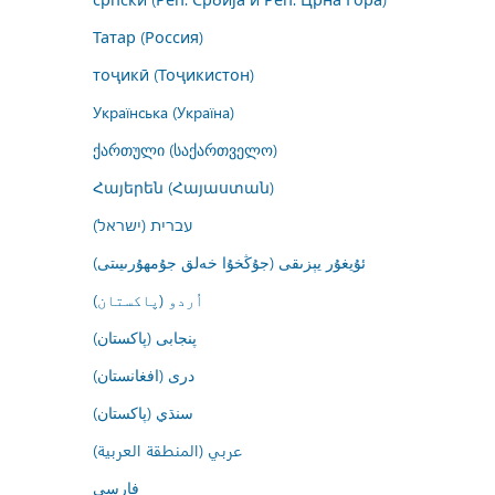
Татар (Россия)
тоҷикӣ (Тоҷикистон)
Українська (Україна)
ქართული (საქართველო)
Հայերեն (Հայաստան)
עברית (ישראל)
ئۇيغۇر يېزىقى (جۇڭخۇا خەلق جۇمھۇرىيىتى)
اُردو (پاکستان)
پنجابی (پاکستان)
درى (افغانستان)
سنڌي (پاکستان)
عربي (المنطقة العربية)
فارسى