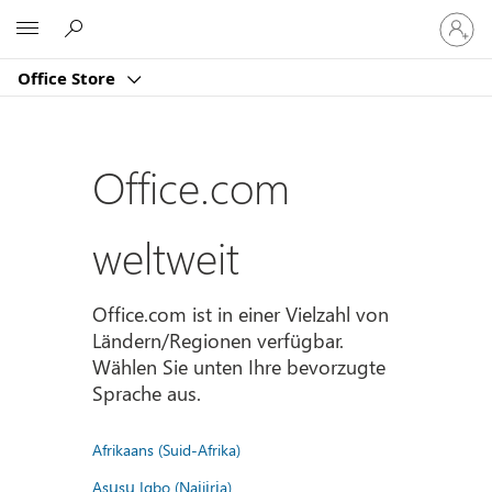
Bei
Microsoft
Ihrem
Konto
Office Store
anmeld
Office.com
weltweit
Office.com ist in einer Vielzahl von
Ländern/Regionen verfügbar.
Wählen Sie unten Ihre bevorzugte
Sprache aus.
Afrikaans (Suid-Afrika)
Asụsụ Igbo (Naịjịrịa)