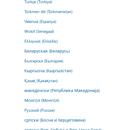
Türkçe (Türkiye)
Türkmen dili (Türkmenistan)
Valencià (Espanya)
Wolof (Senegaal)
Ελληνικά (Ελλάδα)
Беларуская (Беларусь)
Български (България)
Кыргызча (Кыргызстан)
Қазақ (Қазақстан)
македонски (Република Македонија)
Монгол (Монгол)
Русский (Россия)
српски (Босна и Херцеговина)
српски (Реп. Србија и Реп. Црна Гора)