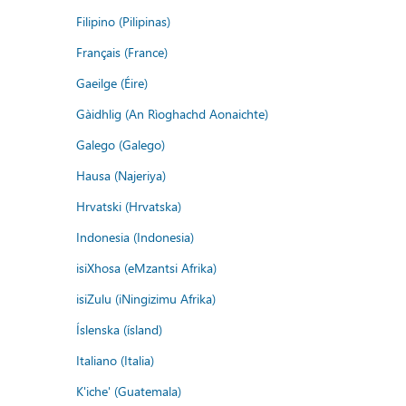
Filipino (Pilipinas)
Français (France)
Gaeilge (Éire)
Gàidhlig (An Rìoghachd Aonaichte)
Galego (Galego)
Hausa (Najeriya)
Hrvatski (Hrvatska)
Indonesia (Indonesia)
isiXhosa (eMzantsi Afrika)
isiZulu (iNingizimu Afrika)
Íslenska (ísland)
Italiano (Italia)
K'iche' (Guatemala)