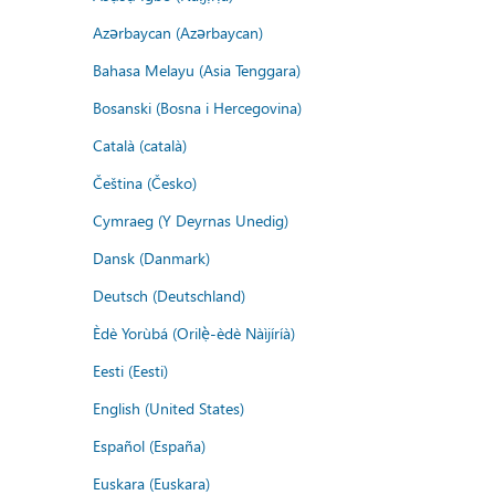
Azərbaycan (Azərbaycan)
Bahasa Melayu (Asia Tenggara)
Bosanski (Bosna i Hercegovina)
Català (català)
Čeština (Česko)
Cymraeg (Y Deyrnas Unedig)
Dansk (Danmark)
Deutsch (Deutschland)
Èdè Yorùbá (Orilẹ̀-èdè Nàìjíríà)
Eesti (Eesti)
English (United States)
Español (España)
Euskara (Euskara)