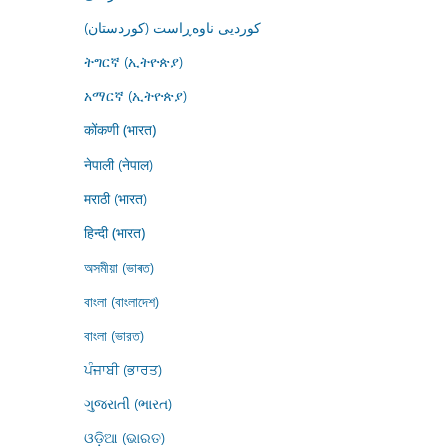
کوردیی ناوەڕاست (کوردستان)
ትግርኛ (ኢትዮጵያ)
አማርኛ (ኢትዮጵያ)
कोंकणी (भारत)
नेपाली (नेपाल)
मराठी (भारत)
हिन्दी (भारत)
অসমীয়া (ভাৰত)
বাংলা (বাংলাদেশ)
বাংলা (ভারত)
ਪੰਜਾਬੀ (ਭਾਰਤ)
ગુજરાતી (ભારત)
ଓଡ଼ିଆ (ଭାରତ)