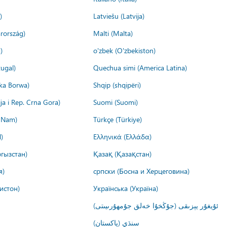
)
Latviešu (Latvija)
rország)
Malti (Malta)
)
o'zbek (O'zbekiston)
ugal)
Quechua simi (America Latina)
ika Borwa)
Shqip (shqipëri)
ija i Rep. Crna Gora)
Suomi (Suomi)
t Nam)
Türkçe (Türkiye)
)
Ελληνικά (Ελλάδα)
гызстан)
Қазақ (Қазақстан)
я)
српски (Босна и Херцеговина)
истон)
Українська (Україна)
ئۇيغۇر يېزىقى (جۇڭخۇا خەلق جۇمھۇرىيىتى)
سنڌي (پاکستان)