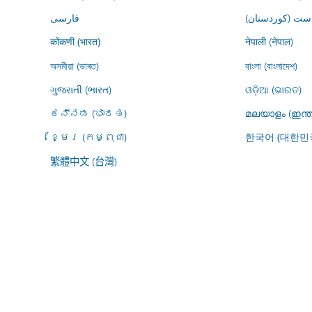
ڕاست (کوردستان
فارسى
नेपाली (नेपाल)
कोंकणी (भारत)
অসমীয়া (ভাৰত)
বাংলা (বাংলাদেশ)
ગુજરાતી (ભારત)
ଓଡ଼ିଆ (ଭାରତ)
ಕನ್ನಡ (ಭಾರತ)
മലയാളം (ഇന്ത
ខ្មែរ (កម្ពុជា)
한국어 (대한민
繁體中文 (台灣)