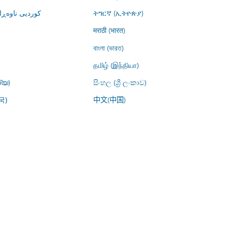
کوردیی ناوە)
ትግርኛ (ኢትዮጵያ)
मराठी (भारत)
বাংলা (ভারত)
தமிழ் (இந்தியா)
്യ)
සිංහල (ශ්‍රී ලංකාව)
中文(中国)
국)