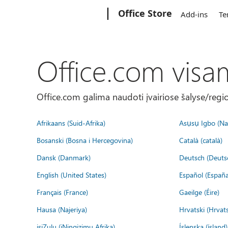
Microsoft
Office Store
Add-ins
Te
Office.com visa
Office.com galima naudoti įvairiose šalyse/regi
Afrikaans (Suid-Afrika)
Asụsụ Igbo (Naị
Bosanski (Bosna i Hercegovina)
Català (català)
Dansk (Danmark)
Deutsch (Deuts
English (United States)
Español (España
Français (France)
Gaeilge (Éire)
Hausa (Najeriya)
Hrvatski (Hrvat
isiZulu (iNingizimu Afrika)
Íslenska (ísland)