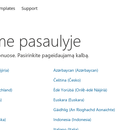
mplates
Support
me pasaulyje
onuose. Pasirinkite pageidaujamą kalbą.
jịrịa)
Azərbaycan (Azərbaycan)
Čeština (Česko)
chland)
Èdè Yorùbá (Orilẹ̀-èdè Nàìjíríà)
)
Euskara (Euskara)
Gàidhlig (An Rìoghachd Aonaichte)
ska)
Indonesia (Indonesia)
Italiano (Italia)