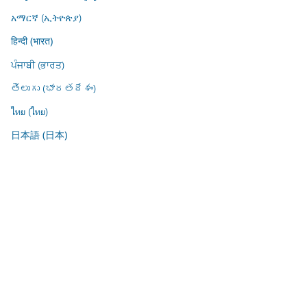
አማርኛ (ኢትዮጵያ)
हिन्दी (भारत)
ਪੰਜਾਬੀ (ਭਾਰਤ)
తెలుగు (భారతదేశం)
ไทย (ไทย)
日本語 (日本)