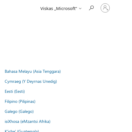
Prisijunkite
Viskas „Microsoft“
prie
paskyros
Bahasa Melayu (Asia Tenggara)
Cymraeg (Y Deyrnas Unedig)
Eesti (Eesti)
Filipino (Pilipinas)
Galego (Galego)
isiXhosa (eMzantsi Afrika)
K'iche' (Guatemala)