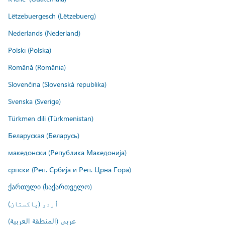
Lëtzebuergesch (Lëtzebuerg)
Nederlands (Nederland)
Polski (Polska)
Română (România)
Slovenčina (Slovenská republika)
Svenska (Sverige)
Türkmen dili (Türkmenistan)
Беларуская (Беларусь)
македонски (Република Македонија)
српски (Реп. Србија и Реп. Црна Гора)
ქართული (საქართველო)
اُردو (پاکستان)
عربي (المنطقة العربية)