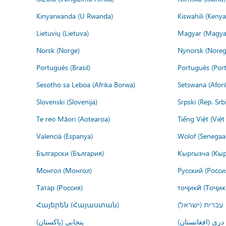
Kinyarwanda (U Rwanda)
Kiswahili (Kenya
Lietuvių (Lietuva)
Magyar (Magya
Norsk (Norge)
Nynorsk (Noreg
Português (Brasil)
Português (Port
Sesotho sa Leboa (Afrika Borwa)
Setswana (Afor
Slovenski (Slovenija)
Srpski (Rep. Srb
Te reo Māori (Aotearoa)
Tiếng Việt (Việ
Valencià (Espanya)
Wolof (Senegaal
Български (България)
Кыргызча (Кыр
Монгол (Монгол)
Русский (Росси
Татар (Россия)
тоҷикӣ (Тоҷик
Հայերեն (Հայաստան)
עברית (ישראל)
درى (افغانستان)
پنجابی (پاکستان)