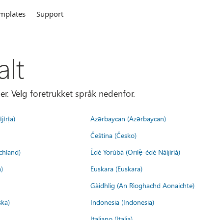
mplates
Support
alt
er. Velg foretrukket språk nedenfor.
jịrịa)
Azərbaycan (Azərbaycan)
Čeština (Česko)
chland)
Èdè Yorùbá (Orilẹ̀-èdè Nàìjíríà)
)
Euskara (Euskara)
Gàidhlig (An Rìoghachd Aonaichte)
ska)
Indonesia (Indonesia)
Italiano (Italia)