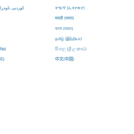
کوردیی ناوە)
ትግርኛ (ኢትዮጵያ)
मराठी (भारत)
বাংলা (ভারত)
தமிழ் (இந்தியா)
്യ)
සිංහල (ශ්‍රී ලංකාව)
中文(中国)
국)