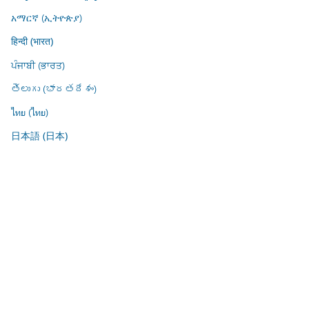
አማርኛ (ኢትዮጵያ)
हिन्दी (भारत)
ਪੰਜਾਬੀ (ਭਾਰਤ)
తెలుగు (భారతదేశం)
ไทย (ไทย)
日本語 (日本)