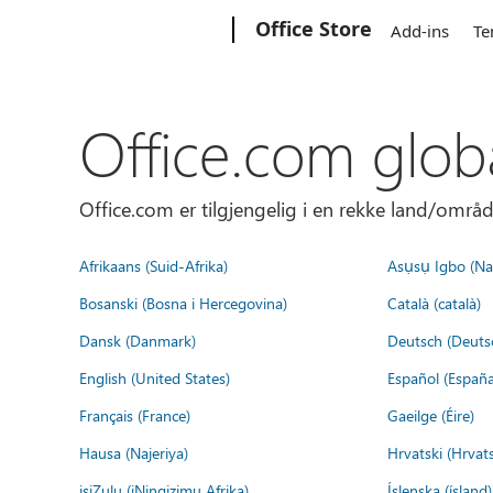
Microsoft
Office Store
Add-ins
Te
Office.com glob
Office.com er tilgjengelig i en rekke land/områd
Afrikaans (Suid-Afrika)
Asụsụ Igbo (Naị
Bosanski (Bosna i Hercegovina)
Català (català)
Dansk (Danmark)
Deutsch (Deuts
English (United States)
Español (España
Français (France)
Gaeilge (Éire)
Hausa (Najeriya)
Hrvatski (Hrvat
isiZulu (iNingizimu Afrika)
Íslenska (ísland)