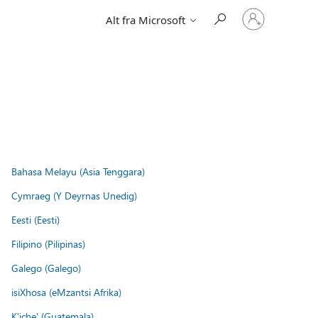
Logg
Alt fra Microsoft
på
kontoen
din
Bahasa Melayu (Asia Tenggara)
Cymraeg (Y Deyrnas Unedig)
Eesti (Eesti)
Filipino (Pilipinas)
Galego (Galego)
isiXhosa (eMzantsi Afrika)
K'iche' (Guatemala)