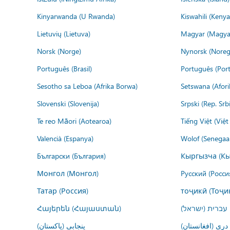
Kinyarwanda (U Rwanda)
Kiswahili (Kenya
Lietuvių (Lietuva)
Magyar (Magya
Norsk (Norge)
Nynorsk (Noreg
Português (Brasil)
Português (Port
Sesotho sa Leboa (Afrika Borwa)
Setswana (Afor
Slovenski (Slovenija)
Srpski (Rep. Srb
Te reo Māori (Aotearoa)
Tiếng Việt (Việ
Valencià (Espanya)
Wolof (Senegaal
Български (България)
Кыргызча (Кы
Монгол (Монгол)
Русский (Росси
Татар (Россия)
тоҷикӣ (Тоҷи
Հայերեն (Հայաստան)
עברית (ישראל)
درى (افغانستان)
پنجابی (پاکستان)