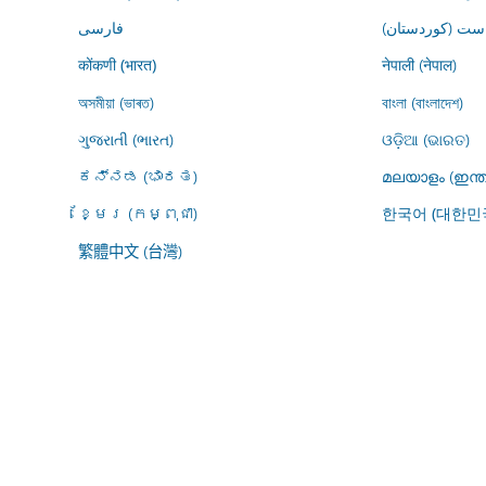
ڕاست (کوردستان
فارسى
नेपाली (नेपाल)
कोंकणी (भारत)
অসমীয়া (ভাৰত)
বাংলা (বাংলাদেশ)
ગુજરાતી (ભારત)
ଓଡ଼ିଆ (ଭାରତ)
ಕನ್ನಡ (ಭಾರತ)
മലയാളം (ഇന്ത
ខ្មែរ (កម្ពុជា)
한국어 (대한민
繁體中文 (台灣)