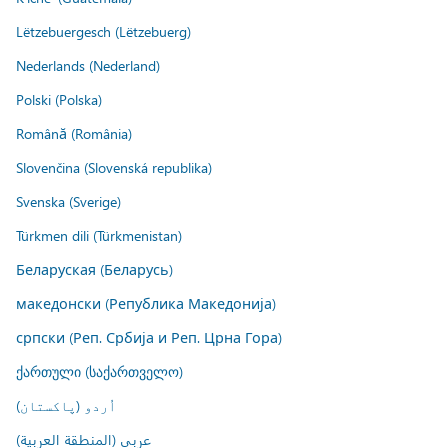
Lëtzebuergesch (Lëtzebuerg)
Nederlands (Nederland)
Polski (Polska)
Română (România)
Slovenčina (Slovenská republika)
Svenska (Sverige)
Türkmen dili (Türkmenistan)
Беларуская (Беларусь)
македонски (Република Македонија)
српски (Реп. Србија и Реп. Црна Гора)
ქართული (საქართველო)
اُردو (پاکستان)
عربي (المنطقة العربية)