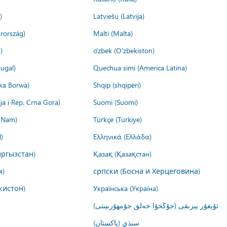
)
Latviešu (Latvija)
rország)
Malti (Malta)
)
o'zbek (O'zbekiston)
ugal)
Quechua simi (America Latina)
ika Borwa)
Shqip (shqipëri)
ija i Rep. Crna Gora)
Suomi (Suomi)
t Nam)
Türkçe (Türkiye)
)
Ελληνικά (Ελλάδα)
ргызстан)
Қазақ (Қазақстан)
я)
српски (Босна и Херцеговина)
кистон)
Українська (Україна)
ئۇيغۇر يېزىقى (جۇڭخۇا خەلق جۇمھۇرىيىتى)
سنڌي (پاکستان)