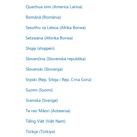
Quechua simi (America Latina)
Română (România)
Sesotho sa Leboa (Afrika Borwa)
Setswana (Aforika Borwa)
Shqip (shqipëri)
Slovenčina (Slovenská republika)
Slovenski (Slovenija)
Srpski (Rep. Srbija i Rep. Crna Gora)
Suomi (Suomi)
Svenska (Sverige)
Te reo Māori (Aotearoa)
Tiếng Việt (Việt Nam)
Türkçe (Türkiye)