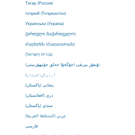
Татар (Россия)
тоҷикӣ (Тоҷикистон)
Українська (Україна)
ქართული (საქართველო)
Հայերեն (Հայաստան)
עברית (ישראל)
ئۇيغۇر يېزىقى (جۇڭخۇا خەلق جۇمھۇرىيىتى)
اُردو (پاکستان)
پنجابی (پاکستان)
درى (افغانستان)
سنڌي (پاکستان)
عربي (المنطقة العربية)
فارسى