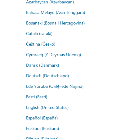
Azərbaycan (Azərbaycan)
Bahasa Melayu (Asia Tenggara)
Bosanski (Bosna i Hercegovina)
Català (català)
Čeština (Česko)
Cymraeg (Y Deyrnas Unedig)
Dansk (Danmark)
Deutsch (Deutschland)
Èdè Yorùbá (Orilẹ̀-èdè Nàìjíríà)
Eesti (Eesti)
English (United States)
Español (España)
Euskara (Euskara)
Filipino (Pilipinas)