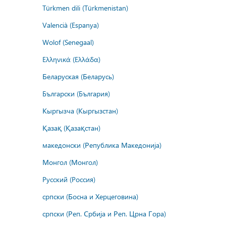
Türkmen dili (Türkmenistan)
Valencià (Espanya)
Wolof (Senegaal)
Ελληνικά (Ελλάδα)
Беларуская (Беларусь)
Български (България)
Кыргызча (Кыргызстан)
Қазақ (Қазақстан)
македонски (Република Македонија)
Монгол (Монгол)
Русский (Россия)
српски (Босна и Херцеговина)
српски (Реп. Србија и Реп. Црна Гора)