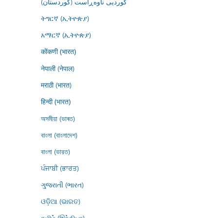
کوردیی ناوەڕاست (کوردستان)
ትግርኛ (ኢትዮጵያ)
አማርኛ (ኢትዮጵያ)
कोंकणी (भारत)
नेपाली (नेपाल)
मराठी (भारत)
हिन्दी (भारत)
অসমীয়া (ভাৰত)
বাংলা (বাংলাদেশ)
বাংলা (ভারত)
ਪੰਜਾਬੀ (ਭਾਰਤ)
ગુજરાતી (ભારત)
ଓଡ଼ିଆ (ଭାରତ)
தமிழ் (இந்தியா)