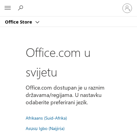
Prijavite
Microsoft
se
u
Office Store
svoj
račun
Office.com u
svijetu
Office.com dostupan je u raznim
državama/regijama. U nastavku
odaberite preferirani jezik.
Afrikaans (Suid-Afrika)
Asụsụ Igbo (Naịjịrịa)