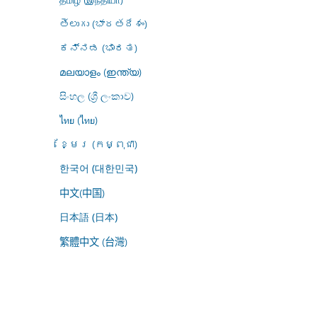
తెలుగు (భారతదేశం)
ಕನ್ನಡ (ಭಾರತ)
മലയാളം (ഇന്ത്യ)
සිංහල (ශ්‍රී ලංකාව)
ไทย (ไทย)
ខ្មែរ (កម្ពុជា)
한국어 (대한민국)
中文(中国)
日本語 (日本)
繁體中文 (台灣)