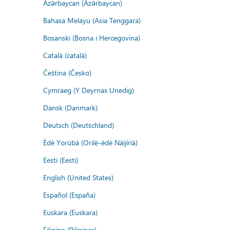
Azərbaycan (Azərbaycan)
Bahasa Melayu (Asia Tenggara)
Bosanski (Bosna i Hercegovina)
Català (català)
Čeština (Česko)
Cymraeg (Y Deyrnas Unedig)
Dansk (Danmark)
Deutsch (Deutschland)
Èdè Yorùbá (Orilẹ̀-èdè Nàìjíríà)
Eesti (Eesti)
English (United States)
Español (España)
Euskara (Euskara)
Filipino (Pilipinas)