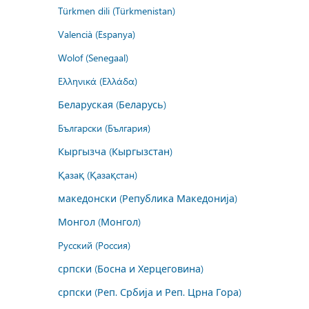
Türkmen dili (Türkmenistan)
Valencià (Espanya)
Wolof (Senegaal)
Ελληνικά (Ελλάδα)
Беларуская (Беларусь)
Български (България)
Кыргызча (Кыргызстан)
Қазақ (Қазақстан)
македонски (Република Македонија)
Монгол (Монгол)
Русский (Россия)
српски (Босна и Херцеговина)
српски (Реп. Србија и Реп. Црна Гора)