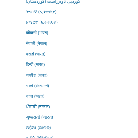
کوردیی ناوەڕاست (کوردستان)
ትግርኛ (ኢትዮጵያ)
አማርኛ (ኢትዮጵያ)
कोंकणी (भारत)
नेपाली (नेपाल)
मराठी (भारत)
हिन्दी (भारत)
অসমীয়া (ভাৰত)
বাংলা (বাংলাদেশ)
বাংলা (ভারত)
ਪੰਜਾਬੀ (ਭਾਰਤ)
ગુજરાતી (ભારત)
ଓଡ଼ିଆ (ଭାରତ)
தமிழ் (இந்தியா)