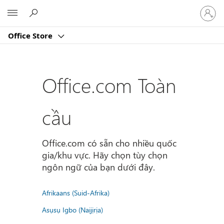
Đăng
Microsoft
nhập
tài
Office Store
khoản
của
bạn
Office.com Toàn
cầu
Office.com có sẵn cho nhiều quốc
gia/khu vực. Hãy chọn tùy chọn
ngôn ngữ của bạn dưới đây.
Afrikaans (Suid-Afrika)
Asụsụ Igbo (Naịjịrịa)