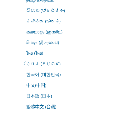
తెలుగు (భారతదేశం)
ಕನ್ನಡ (ಭಾರತ)
മലയാളം (ഇന്ത്യ)
සිංහල (ශ්‍රී ලංකාව)
ไทย (ไทย)
ខ្មែរ (កម្ពុជា)
한국어 (대한민국)
中文(中国)
日本語 (日本)
繁體中文 (台灣)