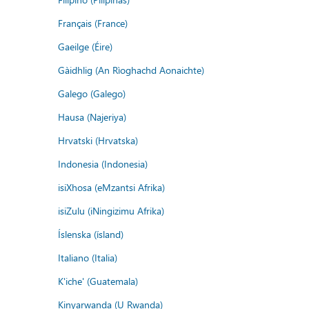
Français (France)
Gaeilge (Éire)
Gàidhlig (An Rìoghachd Aonaichte)
Galego (Galego)
Hausa (Najeriya)
Hrvatski (Hrvatska)
Indonesia (Indonesia)
isiXhosa (eMzantsi Afrika)
isiZulu (iNingizimu Afrika)
Íslenska (ísland)
Italiano (Italia)
K'iche' (Guatemala)
Kinyarwanda (U Rwanda)