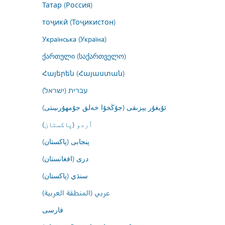
Татар (Россия)
тоҷикӣ (Тоҷикистон)
Українська (Україна)
ქართული (საქართველო)
Հայերեն (Հայաստան)
עברית (ישראל)
ئۇيغۇر يېزىقى (جۇڭخۇا خەلق جۇمھۇرىيىتى)
اُردو (پاکستان)
پنجابی (پاکستان)
درى (افغانستان)
سنڌي (پاکستان)
عربي (المنطقة العربية)
فارسى