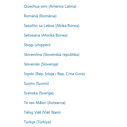
Quechua simi (America Latina)
Română (România)
Sesotho sa Leboa (Afrika Borwa)
Setswana (Aforika Borwa)
Shqip (shqipëri)
Slovenčina (Slovenská republika)
Slovenski (Slovenija)
Srpski (Rep. Srbija i Rep. Crna Gora)
Suomi (Suomi)
Svenska (Sverige)
Te reo Māori (Aotearoa)
Tiếng Việt (Việt Nam)
Türkçe (Türkiye)