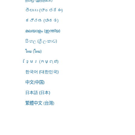
తెలుగు (భారతదేశం)
ಕನ್ನಡ (ಭಾರತ)
മലയാളം (ഇന്ത്യ)
සිංහල (ශ්‍රී ලංකාව)
ไทย (ไทย)
ខ្មែរ (កម្ពុជា)
한국어 (대한민국)
中文(中国)
日本語 (日本)
繁體中文 (台灣)