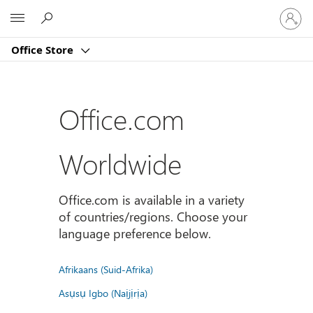
Sign
Microsoft
in
to
Office Store
your
account
Office.com
Worldwide
Office.com is available in a variety
of countries/regions. Choose your
language preference below.
Afrikaans (Suid-Afrika)
Asụsụ Igbo (Naịjịrịa)