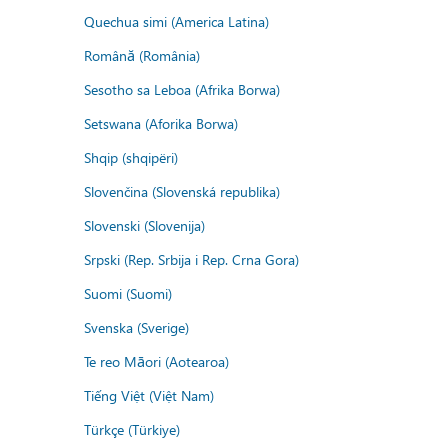
Quechua simi (America Latina)
Română (România)
Sesotho sa Leboa (Afrika Borwa)
Setswana (Aforika Borwa)
Shqip (shqipëri)
Slovenčina (Slovenská republika)
Slovenski (Slovenija)
Srpski (Rep. Srbija i Rep. Crna Gora)
Suomi (Suomi)
Svenska (Sverige)
Te reo Māori (Aotearoa)
Tiếng Việt (Việt Nam)
Türkçe (Türkiye)