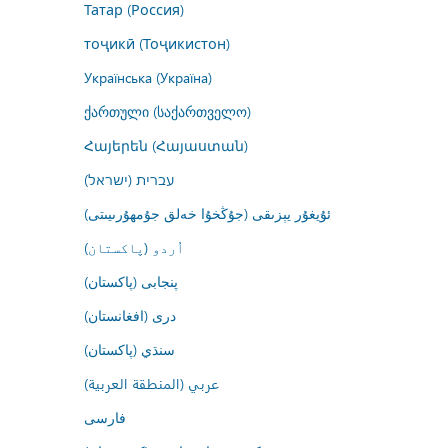
Татар (Россия)
тоҷикӣ (Тоҷикистон)
Українська (Україна)
ქართული (საქართველო)
Հայերեն (Հայաստան)
עברית (ישראל)
ئۇيغۇر يېزىقى (جۇڭخۇا خەلق جۇمھۇرىيىتى)
اُردو (پاکستان)
پنجابی (پاکستان)
درى (افغانستان)
سنڌي (پاکستان)
عربي (المنطقة العربية)
فارسى