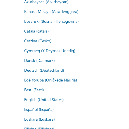
Azərbaycan (Azərbaycan)
Bahasa Melayu (Asia Tenggara)
Bosanski (Bosna i Hercegovina)
Català (català)
Čeština (Česko)
Cymraeg (Y Deyrnas Unedig)
Dansk (Danmark)
Deutsch (Deutschland)
Èdè Yorùbá (Orilẹ̀-èdè Nàìjíríà)
Eesti (Eesti)
English (United States)
Español (España)
Euskara (Euskara)
Filipino (Pilipinas)