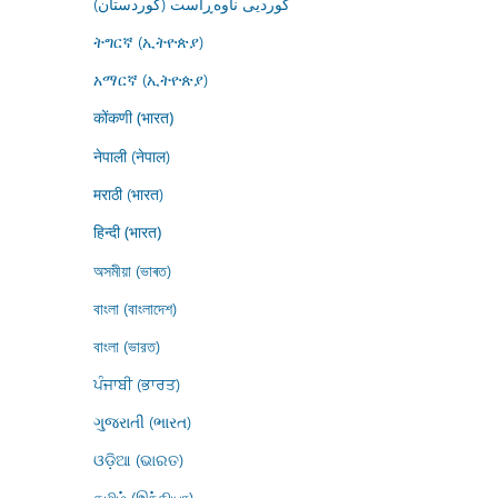
کوردیی ناوەڕاست (کوردستان)
ትግርኛ (ኢትዮጵያ)
አማርኛ (ኢትዮጵያ)
कोंकणी (भारत)
नेपाली (नेपाल)
मराठी (भारत)
हिन्दी (भारत)
অসমীয়া (ভাৰত)
বাংলা (বাংলাদেশ)
বাংলা (ভারত)
ਪੰਜਾਬੀ (ਭਾਰਤ)
ગુજરાતી (ભારત)
ଓଡ଼ିଆ (ଭାରତ)
தமிழ் (இந்தியா)