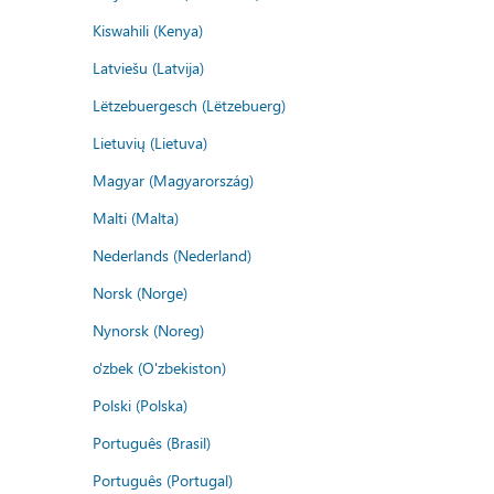
Kiswahili (Kenya)
Latviešu (Latvija)
Lëtzebuergesch (Lëtzebuerg)
Lietuvių (Lietuva)
Magyar (Magyarország)
Malti (Malta)
Nederlands (Nederland)
Norsk (Norge)
Nynorsk (Noreg)
o'zbek (O'zbekiston)
Polski (Polska)
Português (Brasil)
Português (Portugal)