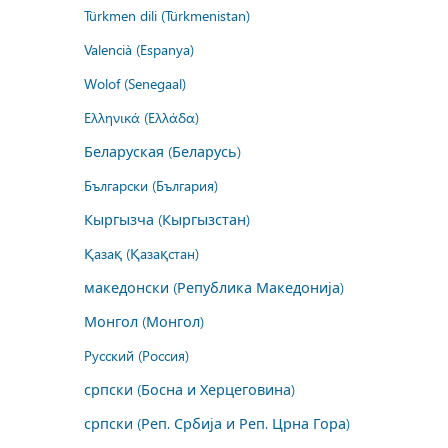
Türkmen dili (Türkmenistan)
Valencià (Espanya)
Wolof (Senegaal)
Ελληνικά (Ελλάδα)
Беларуская (Беларусь)
Български (България)
Кыргызча (Кыргызстан)
Қазақ (Қазақстан)
македонски (Република Македонија)
Монгол (Монгол)
Русский (Россия)
српски (Босна и Херцеговина)
српски (Реп. Србија и Реп. Црна Гора)