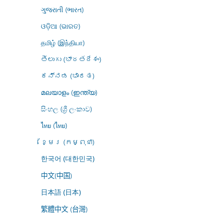
ગુજરાતી (ભારત)
ଓଡ଼ିଆ (ଭାରତ)
தமிழ் (இந்தியா)
తెలుగు (భారతదేశం)
ಕನ್ನಡ (ಭಾರತ)
മലയാളം (ഇന്ത്യ)
සිංහල (ශ්‍රී ලංකාව)
ไทย (ไทย)
ខ្មែរ (កម្ពុជា)
한국어 (대한민국)
中文(中国)
日本語 (日本)
繁體中文 (台灣)