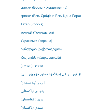
српски (Босна и Херцеговина)
српски (Реп. Србија и Реп. Црна Гора)
Татар (Россия)
тоҷикӣ (Тоҷикистон)
Українська (Україна)
ქართული (საქართველო)
Հայերեն (Հայաստան)
עברית (ישראל)
ئۇيغۇر يېزىقى (جۇڭخۇا خەلق جۇمھۇرىيىتى)
اُردو (پاکستان)
پنجابی (پاکستان)
درى (افغانستان)
سنڌي (پاکستان)