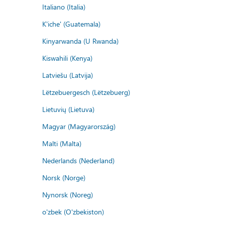
Italiano (Italia)
K'iche' (Guatemala)
Kinyarwanda (U Rwanda)
Kiswahili (Kenya)
Latviešu (Latvija)
Lëtzebuergesch (Lëtzebuerg)
Lietuvių (Lietuva)
Magyar (Magyarország)
Malti (Malta)
Nederlands (Nederland)
Norsk (Norge)
Nynorsk (Noreg)
o'zbek (O'zbekiston)