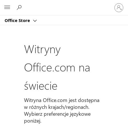
Zaloguj
Microsoft
się
do
Office Store
swojeg
konta
Witryny
Office.com na
świecie
Witryna Office.com jest dostępna
w różnych krajach/regionach.
Wybierz preferencje językowe
poniżej.