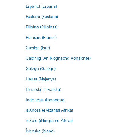
Español (España)
Euskara (Euskara)
Filipino (Pilipinas)
Français (France)
Gaeilge (Éire)
Gàidhlig (An Rìoghachd Aonaichte)
Galego (Galego)
Hausa (Najeriya)
Hrvatski (Hrvatska)
Indonesia (Indonesia)
isiXhosa (eMzantsi Afrika)
isiZulu (iNingizimu Afrika)
Íslenska (ísland)