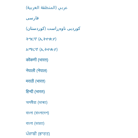
عربي (المنطقة العربية)
فارسى
کوردیی ناوەڕاست (کوردستان)
ትግርኛ (ኢትዮጵያ)
አማርኛ (ኢትዮጵያ)
कोंकणी (भारत)
नेपाली (नेपाल)
मराठी (भारत)
हिन्दी (भारत)
অসমীয়া (ভাৰত)
বাংলা (বাংলাদেশ)
বাংলা (ভারত)
ਪੰਜਾਬੀ (ਭਾਰਤ)