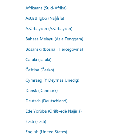
Afrikaans (Suid-Afrika)
Asụsụ Igbo (Naịjịrịa)
Azərbaycan (Azərbaycan)
Bahasa Melayu (Asia Tenggara)
Bosanski (Bosna i Hercegovina)
Català (català)
Čeština (Česko)
Cymraeg (Y Deyrnas Unedig)
Dansk (Danmark)
Deutsch (Deutschland)
Èdè Yorùbá (Orilẹ̀-èdè Nàìjíríà)
Eesti (Eesti)
English (United States)