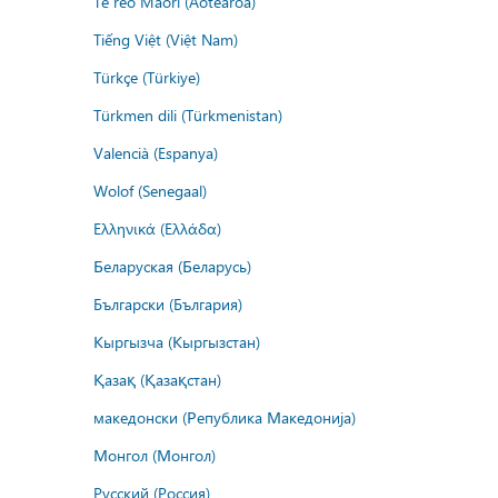
Te reo Māori (Aotearoa)
Tiếng Việt (Việt Nam)
Türkçe (Türkiye)
Türkmen dili (Türkmenistan)
Valencià (Espanya)
Wolof (Senegaal)
Ελληνικά (Ελλάδα)
Беларуская (Беларусь)
Български (България)
Кыргызча (Кыргызстан)
Қазақ (Қазақстан)
македонски (Република Македонија)
Монгол (Монгол)
Русский (Россия)