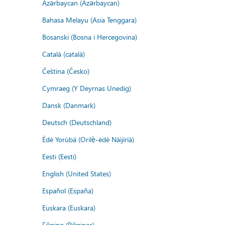
Azərbaycan (Azərbaycan)
Bahasa Melayu (Asia Tenggara)
Bosanski (Bosna i Hercegovina)
Català (català)
Čeština (Česko)
Cymraeg (Y Deyrnas Unedig)
Dansk (Danmark)
Deutsch (Deutschland)
Èdè Yorùbá (Orilẹ̀-èdè Nàìjíríà)
Eesti (Eesti)
English (United States)
Español (España)
Euskara (Euskara)
Filipino (Pilipinas)