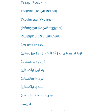
Татар (Россия)
тоҷикӣ (Тоҷикистон)
Українська (Україна)
ქართული (საქართველო)
Հայերեն (Հայաստան)
עברית (ישראל)
ئۇيغۇر يېزىقى (جۇڭخۇا خەلق جۇمھۇرىيىتى)
اُردو (پاکستان)
پنجابی (پاکستان)
درى (افغانستان)
سنڌي (پاکستان)
عربي (المنطقة العربية)
فارسى