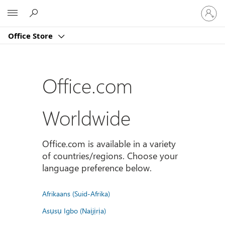
登
Microsoft
入
您
Office Store
的
帳
戶
Office.com
Worldwide
Office.com is available in a variety
of countries/regions. Choose your
language preference below.
Afrikaans (Suid-Afrika)
Asụsụ Igbo (Naịjịrịa)