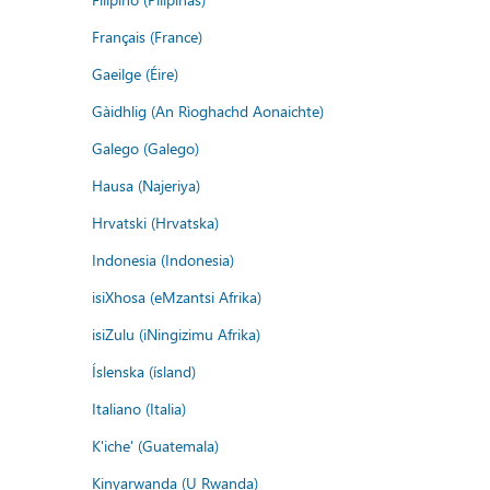
Français (France)
Gaeilge (Éire)
Gàidhlig (An Rìoghachd Aonaichte)
Galego (Galego)
Hausa (Najeriya)
Hrvatski (Hrvatska)
Indonesia (Indonesia)
isiXhosa (eMzantsi Afrika)
isiZulu (iNingizimu Afrika)
Íslenska (ísland)
Italiano (Italia)
K'iche' (Guatemala)
Kinyarwanda (U Rwanda)