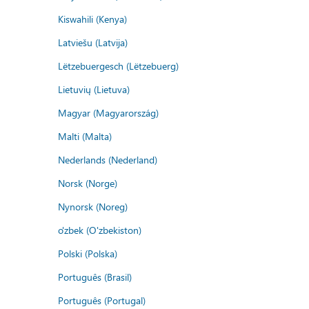
Kiswahili (Kenya)
Latviešu (Latvija)
Lëtzebuergesch (Lëtzebuerg)
Lietuvių (Lietuva)
Magyar (Magyarország)
Malti (Malta)
Nederlands (Nederland)
Norsk (Norge)
Nynorsk (Noreg)
o'zbek (O'zbekiston)
Polski (Polska)
Português (Brasil)
Português (Portugal)