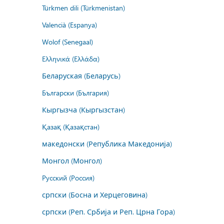
Türkmen dili (Türkmenistan)
Valencià (Espanya)
Wolof (Senegaal)
Ελληνικά (Ελλάδα)
Беларуская (Беларусь)
Български (България)
Кыргызча (Кыргызстан)
Қазақ (Қазақстан)
македонски (Република Македонија)
Монгол (Монгол)
Русский (Россия)
српски (Босна и Херцеговина)
српски (Реп. Србија и Реп. Црна Гора)