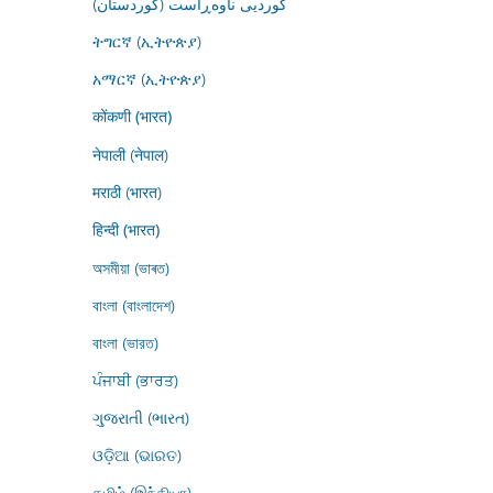
کوردیی ناوەڕاست (کوردستان)
ትግርኛ (ኢትዮጵያ)
አማርኛ (ኢትዮጵያ)
कोंकणी (भारत)
नेपाली (नेपाल)
मराठी (भारत)
हिन्दी (भारत)
অসমীয়া (ভাৰত)
বাংলা (বাংলাদেশ)
বাংলা (ভারত)
ਪੰਜਾਬੀ (ਭਾਰਤ)
ગુજરાતી (ભારત)
ଓଡ଼ିଆ (ଭାରତ)
தமிழ் (இந்தியா)