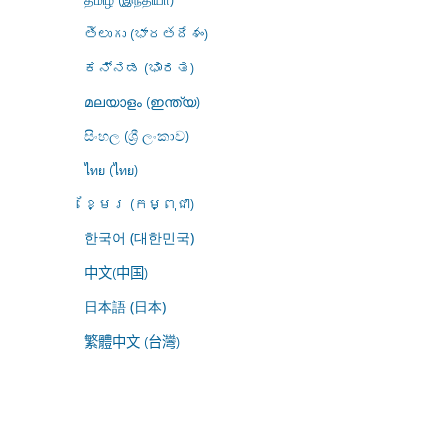
తెలుగు (భారతదేశం)
ಕನ್ನಡ (ಭಾರತ)
മലയാളം (ഇന്ത്യ)
සිංහල (ශ්‍රී ලංකාව)
ไทย (ไทย)
ខ្មែរ (កម្ពុជា)
한국어 (대한민국)
中文(中国)
日本語 (日本)
繁體中文 (台灣)