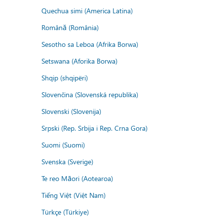
Quechua simi (America Latina)
Română (România)
Sesotho sa Leboa (Afrika Borwa)
Setswana (Aforika Borwa)
Shqip (shqipëri)
Slovenčina (Slovenská republika)
Slovenski (Slovenija)
Srpski (Rep. Srbija i Rep. Crna Gora)
Suomi (Suomi)
Svenska (Sverige)
Te reo Māori (Aotearoa)
Tiếng Việt (Việt Nam)
Türkçe (Türkiye)