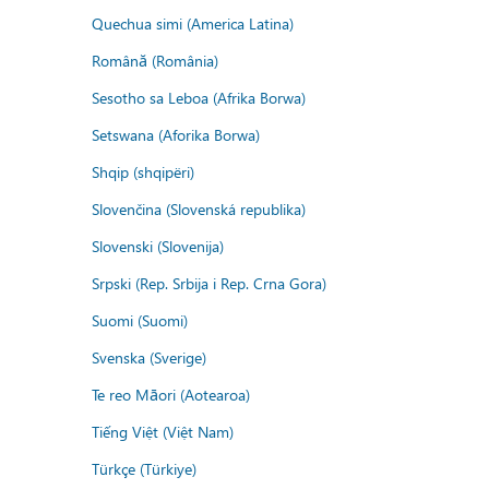
Quechua simi (America Latina)
Română (România)
Sesotho sa Leboa (Afrika Borwa)
Setswana (Aforika Borwa)
Shqip (shqipëri)
Slovenčina (Slovenská republika)
Slovenski (Slovenija)
Srpski (Rep. Srbija i Rep. Crna Gora)
Suomi (Suomi)
Svenska (Sverige)
Te reo Māori (Aotearoa)
Tiếng Việt (Việt Nam)
Türkçe (Türkiye)