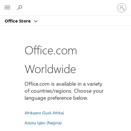
Sign
Microsoft
in
to
Office Store
your
account
Office.com
Worldwide
Office.com is available in a variety
of countries/regions. Choose your
language preference below.
Afrikaans (Suid-Afrika)
Asụsụ Igbo (Naịjịrịa)