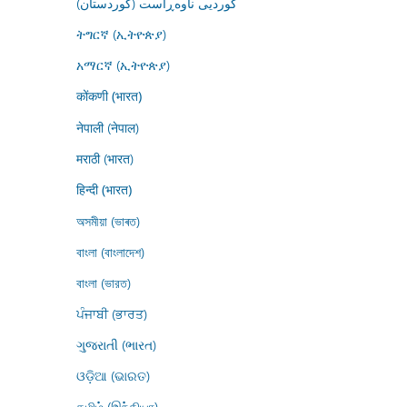
کوردیی ناوەڕاست (کوردستان)
ትግርኛ (ኢትዮጵያ)
አማርኛ (ኢትዮጵያ)
कोंकणी (भारत)
नेपाली (नेपाल)
मराठी (भारत)
हिन्दी (भारत)
অসমীয়া (ভাৰত)
বাংলা (বাংলাদেশ)
বাংলা (ভারত)
ਪੰਜਾਬੀ (ਭਾਰਤ)
ગુજરાતી (ભારત)
ଓଡ଼ିଆ (ଭାରତ)
தமிழ் (இந்தியா)