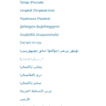
Татар (Россия)
тоҷикӣ (Тоҷикистон)
Українська (Україна)
ქართული (საქართველო)
Հայերեն (Հայաստան)
עברית (ישראל)
ئۇيغۇر يېزىقى (جۇڭخۇا خەلق جۇمھۇرىيىتى)
اُردو (پاکستان)
پنجابی (پاکستان)
درى (افغانستان)
سنڌي (پاکستان)
عربي (المنطقة العربية)
فارسى