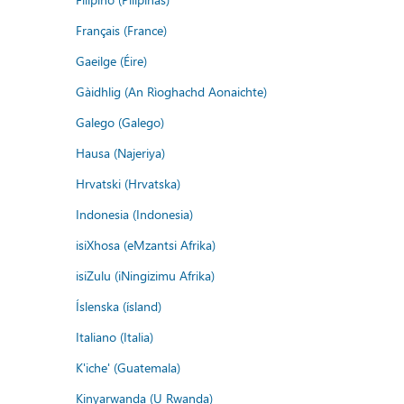
Français (France)
Gaeilge (Éire)
Gàidhlig (An Rìoghachd Aonaichte)
Galego (Galego)
Hausa (Najeriya)
Hrvatski (Hrvatska)
Indonesia (Indonesia)
isiXhosa (eMzantsi Afrika)
isiZulu (iNingizimu Afrika)
Íslenska (ísland)
Italiano (Italia)
K'iche' (Guatemala)
Kinyarwanda (U Rwanda)