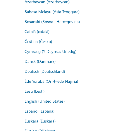
Azərbaycan (Azərbaycan)
Bahasa Melayu (Asia Tenggara)
Bosanski (Bosna i Hercegovina)
Català (català)
Čeština (Česko)
Cymraeg (Y Deyrnas Unedig)
Dansk (Danmark)
Deutsch (Deutschland)
Èdè Yorùbá (Orilẹ̀-èdè Nàìjíríà)
Eesti (Eesti)
English (United States)
Español (España)
Euskara (Euskara)
Filipino (Pilipinas)