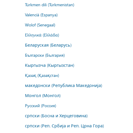
Türkmen dili (Türkmenistan)
Valencià (Espanya)
Wolof (Senegaal)
Ελληνικά (Ελλάδα)
Беларуская (Беларусь)
Български (България)
Кыргызча (Кыргызстан)
Қазақ (Қазақстан)
македонски (Република Македонија)
Монгол (Монгол)
Русский (Россия)
српски (Босна и Херцеговина)
српски (Реп. Србија и Реп. Црна Гора)