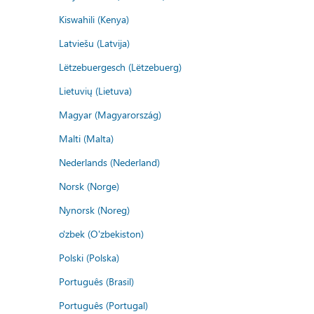
Kiswahili (Kenya)
Latviešu (Latvija)
Lëtzebuergesch (Lëtzebuerg)
Lietuvių (Lietuva)
Magyar (Magyarország)
Malti (Malta)
Nederlands (Nederland)
Norsk (Norge)
Nynorsk (Noreg)
o'zbek (O'zbekiston)
Polski (Polska)
Português (Brasil)
Português (Portugal)