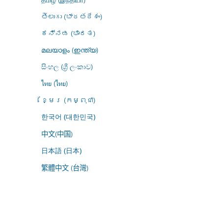
తెలుగు (భారతదేశం)
ಕನ್ನಡ (ಭಾರತ)
മലയാളം (ഇന്ത്യ)
සිංහල (ශ්‍රී ලංකාව)
ไทย (ไทย)
ខ្មែរ (កម្ពុជា)
한국어 (대한민국)
中文(中国)
日本語 (日本)
繁體中文 (台灣)