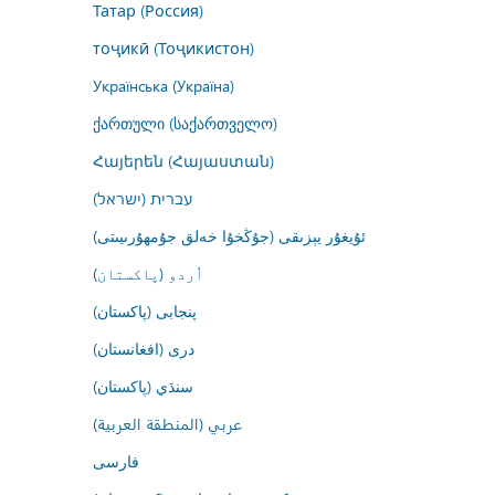
Татар (Россия)
тоҷикӣ (Тоҷикистон)
Українська (Україна)
ქართული (საქართველო)
Հայերեն (Հայաստան)
עברית (ישראל)
ئۇيغۇر يېزىقى (جۇڭخۇا خەلق جۇمھۇرىيىتى)
اُردو (پاکستان)
پنجابی (پاکستان)
درى (افغانستان)
سنڌي (پاکستان)
عربي (المنطقة العربية)
فارسى