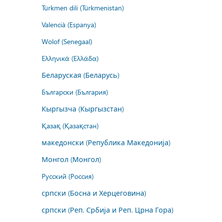
Türkmen dili (Türkmenistan)
Valencià (Espanya)
Wolof (Senegaal)
Ελληνικά (Ελλάδα)
Беларуская (Беларусь)
Български (България)
Кыргызча (Кыргызстан)
Қазақ (Қазақстан)
македонски (Република Македонија)
Монгол (Монгол)
Русский (Россия)
српски (Босна и Херцеговина)
српски (Реп. Србија и Реп. Црна Гора)