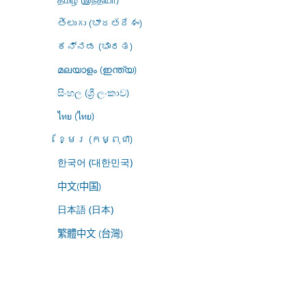
తెలుగు (భారతదేశం)
ಕನ್ನಡ (ಭಾರತ)
മലയാളം (ഇന്ത്യ)
සිංහල (ශ්‍රී ලංකාව)
ไทย (ไทย)
ខ្មែរ (កម្ពុជា)
한국어 (대한민국)
中文(中国)
日本語 (日本)
繁體中文 (台灣)