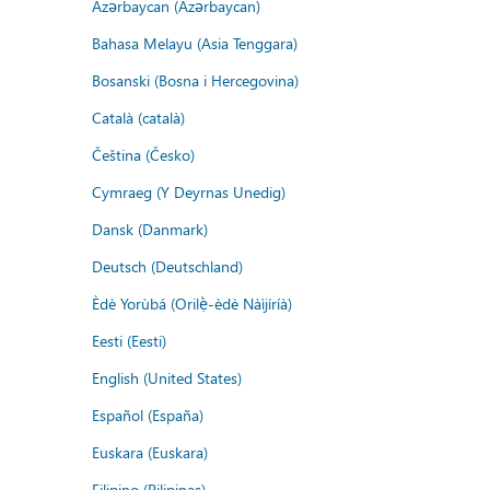
Azərbaycan (Azərbaycan)
Bahasa Melayu (Asia Tenggara)
Bosanski (Bosna i Hercegovina)
Català (català)
Čeština (Česko)
Cymraeg (Y Deyrnas Unedig)
Dansk (Danmark)
Deutsch (Deutschland)
Èdè Yorùbá (Orilẹ̀-èdè Nàìjíríà)
Eesti (Eesti)
English (United States)
Español (España)
Euskara (Euskara)
Filipino (Pilipinas)