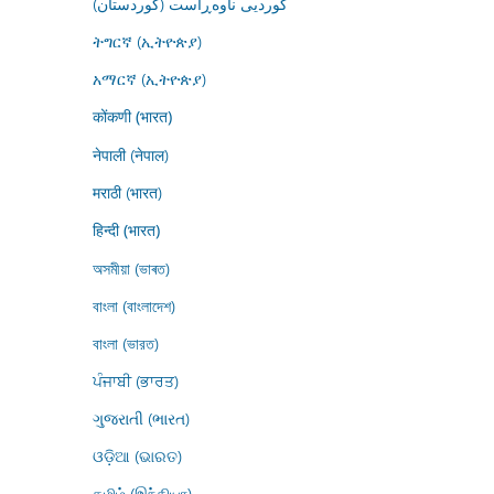
کوردیی ناوەڕاست (کوردستان)
ትግርኛ (ኢትዮጵያ)
አማርኛ (ኢትዮጵያ)
कोंकणी (भारत)
नेपाली (नेपाल)
मराठी (भारत)
हिन्दी (भारत)
অসমীয়া (ভাৰত)
বাংলা (বাংলাদেশ)
বাংলা (ভারত)
ਪੰਜਾਬੀ (ਭਾਰਤ)
ગુજરાતી (ભારત)
ଓଡ଼ିଆ (ଭାରତ)
தமிழ் (இந்தியா)