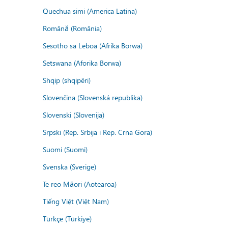
Quechua simi (America Latina)
Română (România)
Sesotho sa Leboa (Afrika Borwa)
Setswana (Aforika Borwa)
Shqip (shqipëri)
Slovenčina (Slovenská republika)
Slovenski (Slovenija)
Srpski (Rep. Srbija i Rep. Crna Gora)
Suomi (Suomi)
Svenska (Sverige)
Te reo Māori (Aotearoa)
Tiếng Việt (Việt Nam)
Türkçe (Türkiye)