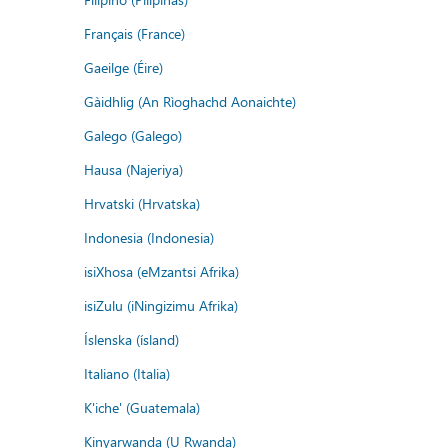
Français (France)
Gaeilge (Éire)
Gàidhlig (An Rìoghachd Aonaichte)
Galego (Galego)
Hausa (Najeriya)
Hrvatski (Hrvatska)
Indonesia (Indonesia)
isiXhosa (eMzantsi Afrika)
isiZulu (iNingizimu Afrika)
Íslenska (ísland)
Italiano (Italia)
K'iche' (Guatemala)
Kinyarwanda (U Rwanda)