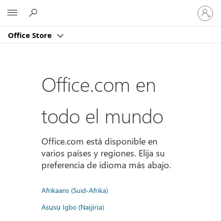
Iniciar
Microsoft
sesión
en
Office Store
tu
cuenta
Office.com en
todo el mundo
Office.com está disponible en
varios países y regiones. Elija su
preferencia de idioma más abajo.
Afrikaans (Suid-Afrika)
Asụsụ Igbo (Naịjịrịa)