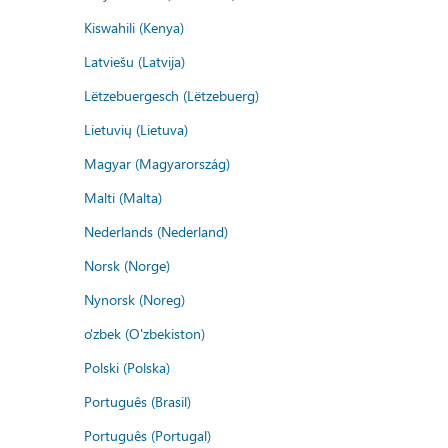
Kiswahili (Kenya)
Latviešu (Latvija)
Lëtzebuergesch (Lëtzebuerg)
Lietuvių (Lietuva)
Magyar (Magyarország)
Malti (Malta)
Nederlands (Nederland)
Norsk (Norge)
Nynorsk (Noreg)
o'zbek (O'zbekiston)
Polski (Polska)
Português (Brasil)
Português (Portugal)