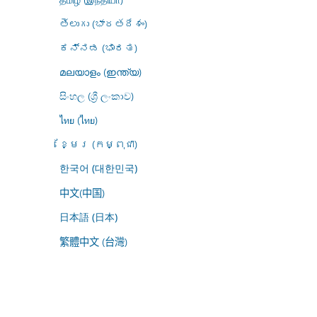
తెలుగు (భారతదేశం)
ಕನ್ನಡ (ಭಾರತ)
മലയാളം (ഇന്ത്യ)
සිංහල (ශ්‍රී ලංකාව)
ไทย (ไทย)
ខ្មែរ (កម្ពុជា)
한국어 (대한민국)
中文(中国)
日本語 (日本)
繁體中文 (台灣)