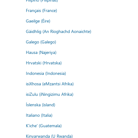
Français (France)
Gaeilge (Éire)
Gàidhlig (An Rìoghachd Aonaichte)
Galego (Galego)
Hausa (Najeriya)
Hrvatski (Hrvatska)
Indonesia (Indonesia)
isiXhosa (eMzantsi Afrika)
isiZulu (iNingizimu Afrika)
Íslenska (ísland)
Italiano (Italia)
K'iche' (Guatemala)
Kinyarwanda (U Rwanda)