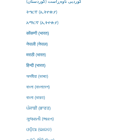
کوردیی ناوەڕاست (کوردستان)
ትግርኛ (ኢትዮጵያ)
አማርኛ (ኢትዮጵያ)
कोंकणी (भारत)
नेपाली (नेपाल)
मराठी (भारत)
हिन्दी (भारत)
অসমীয়া (ভাৰত)
বাংলা (বাংলাদেশ)
বাংলা (ভারত)
ਪੰਜਾਬੀ (ਭਾਰਤ)
ગુજરાતી (ભારત)
ଓଡ଼ିଆ (ଭାରତ)
தமிழ் (இந்தியா)