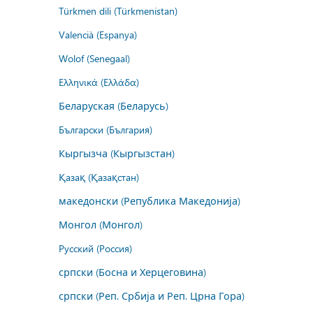
Türkmen dili (Türkmenistan)
Valencià (Espanya)
Wolof (Senegaal)
Ελληνικά (Ελλάδα)
Беларуская (Беларусь)
Български (България)
Кыргызча (Кыргызстан)
Қазақ (Қазақстан)
македонски (Република Македонија)
Монгол (Монгол)
Русский (Россия)
српски (Босна и Херцеговина)
српски (Реп. Србија и Реп. Црна Гора)