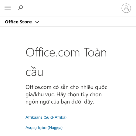
Đăng
Microsoft
nhập
tài
Office Store
khoản
của
bạn
Office.com Toàn
cầu
Office.com có sẵn cho nhiều quốc
gia/khu vực. Hãy chọn tùy chọn
ngôn ngữ của bạn dưới đây.
Afrikaans (Suid-Afrika)
Asụsụ Igbo (Naịjịrịa)