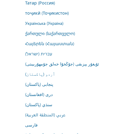
Татар (Россия)
тоҷикӣ (Тоҷикистон)
Українська (Україна)
ქართული (საქართველო)
Հայերեն (Հայաստան)
עברית (ישראל)
ئۇيغۇر يېزىقى (جۇڭخۇا خەلق جۇمھۇرىيىتى)
اُردو (پاکستان)
پنجابی (پاکستان)
درى (افغانستان)
سنڌي (پاکستان)
عربي (المنطقة العربية)
فارسى