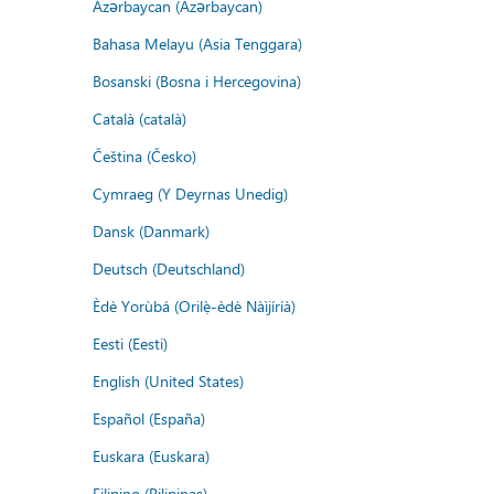
Azərbaycan (Azərbaycan)
Bahasa Melayu (Asia Tenggara)
Bosanski (Bosna i Hercegovina)
Català (català)
Čeština (Česko)
Cymraeg (Y Deyrnas Unedig)
Dansk (Danmark)
Deutsch (Deutschland)
Èdè Yorùbá (Orilẹ̀-èdè Nàìjíríà)
Eesti (Eesti)
English (United States)
Español (España)
Euskara (Euskara)
Filipino (Pilipinas)