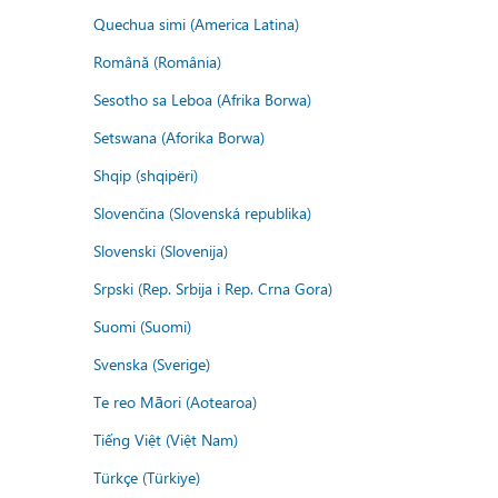
Quechua simi (America Latina)
Română (România)
Sesotho sa Leboa (Afrika Borwa)
Setswana (Aforika Borwa)
Shqip (shqipëri)
Slovenčina (Slovenská republika)
Slovenski (Slovenija)
Srpski (Rep. Srbija i Rep. Crna Gora)
Suomi (Suomi)
Svenska (Sverige)
Te reo Māori (Aotearoa)
Tiếng Việt (Việt Nam)
Türkçe (Türkiye)