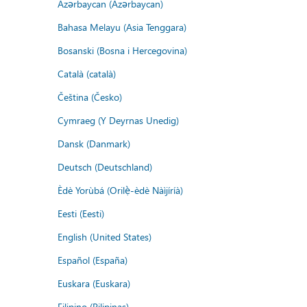
Azərbaycan (Azərbaycan)
Bahasa Melayu (Asia Tenggara)
Bosanski (Bosna i Hercegovina)
Català (català)
Čeština (Česko)
Cymraeg (Y Deyrnas Unedig)
Dansk (Danmark)
Deutsch (Deutschland)
Èdè Yorùbá (Orilẹ̀-èdè Nàìjíríà)
Eesti (Eesti)
English (United States)
Español (España)
Euskara (Euskara)
Filipino (Pilipinas)