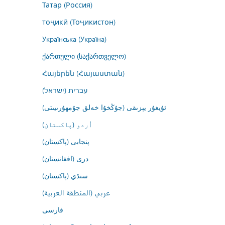
Татар (Россия)
тоҷикӣ (Тоҷикистон)
Українська (Україна)
ქართული (საქართველო)
Հայերեն (Հայաստան)
עברית (ישראל)
ئۇيغۇر يېزىقى (جۇڭخۇا خەلق جۇمھۇرىيىتى)
اُردو (پاکستان)
پنجابی (پاکستان)
درى (افغانستان)
سنڌي (پاکستان)
عربي (المنطقة العربية)
فارسى