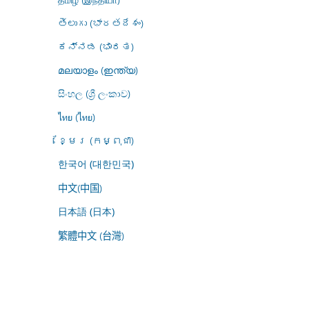
తెలుగు (భారతదేశం)
ಕನ್ನಡ (ಭಾರತ)
മലയാളം (ഇന്ത്യ)
සිංහල (ශ්‍රී ලංකාව)
ไทย (ไทย)
ខ្មែរ (កម្ពុជា)
한국어 (대한민국)
中文(中国)
日本語 (日本)
繁體中文 (台灣)