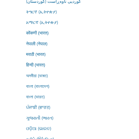
کوردیی ناوەڕاست (کوردستان)
ትግርኛ (ኢትዮጵያ)
አማርኛ (ኢትዮጵያ)
कोंकणी (भारत)
नेपाली (नेपाल)
मराठी (भारत)
हिन्दी (भारत)
অসমীয়া (ভাৰত)
বাংলা (বাংলাদেশ)
বাংলা (ভারত)
ਪੰਜਾਬੀ (ਭਾਰਤ)
ગુજરાતી (ભારત)
ଓଡ଼ିଆ (ଭାରତ)
தமிழ் (இந்தியா)