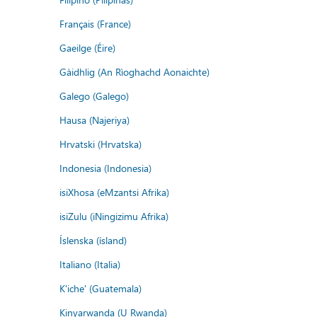
Français (France)
Gaeilge (Éire)
Gàidhlig (An Rìoghachd Aonaichte)
Galego (Galego)
Hausa (Najeriya)
Hrvatski (Hrvatska)
Indonesia (Indonesia)
isiXhosa (eMzantsi Afrika)
isiZulu (iNingizimu Afrika)
Íslenska (ísland)
Italiano (Italia)
K'iche' (Guatemala)
Kinyarwanda (U Rwanda)