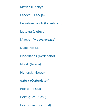
Kiswahili (Kenya)
Latviešu (Latvija)
Lëtzebuergesch (Lëtzebuerg)
Lietuvių (Lietuva)
Magyar (Magyarország)
Malti (Malta)
Nederlands (Nederland)
Norsk (Norge)
Nynorsk (Noreg)
o'zbek (O'zbekiston)
Polski (Polska)
Português (Brasil)
Português (Portugal)