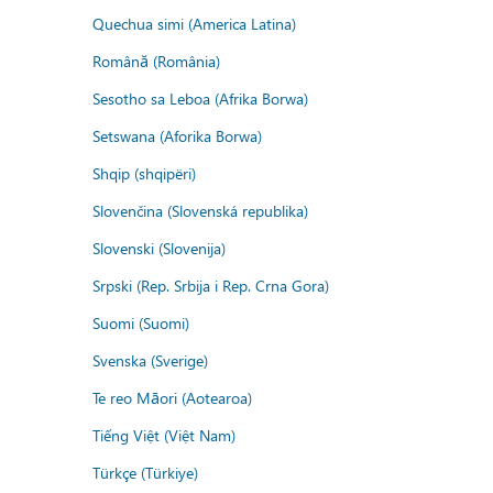
Quechua simi (America Latina)
Română (România)
Sesotho sa Leboa (Afrika Borwa)
Setswana (Aforika Borwa)
Shqip (shqipëri)
Slovenčina (Slovenská republika)
Slovenski (Slovenija)
Srpski (Rep. Srbija i Rep. Crna Gora)
Suomi (Suomi)
Svenska (Sverige)
Te reo Māori (Aotearoa)
Tiếng Việt (Việt Nam)
Türkçe (Türkiye)