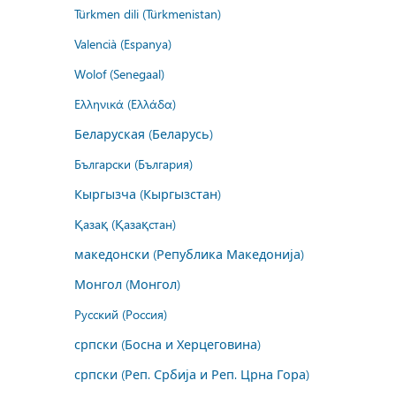
Türkmen dili (Türkmenistan)
Valencià (Espanya)
Wolof (Senegaal)
Ελληνικά (Ελλάδα)
Беларуская (Беларусь)
Български (България)
Кыргызча (Кыргызстан)
Қазақ (Қазақстан)
македонски (Република Македонија)
Монгол (Монгол)
Русский (Россия)
српски (Босна и Херцеговина)
српски (Реп. Србија и Реп. Црна Гора)