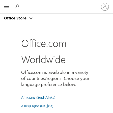
Sign
Microsoft
in
to
Office Store
your
account
Office.com
Worldwide
Office.com is available in a variety
of countries/regions. Choose your
language preference below.
Afrikaans (Suid-Afrika)
Asụsụ Igbo (Naịjịrịa)