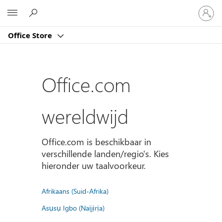
Meld
Microsoft
je
aan
Office Store
bij
je
account
Office.com
wereldwijd
Office.com is beschikbaar in
verschillende landen/regio's. Kies
hieronder uw taalvoorkeur.
Afrikaans (Suid-Afrika)
Asụsụ Igbo (Naịjịrịa)