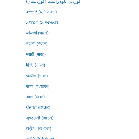
کوردیی ناوەڕاست (کوردستان)
ትግርኛ (ኢትዮጵያ)
አማርኛ (ኢትዮጵያ)
कोंकणी (भारत)
नेपाली (नेपाल)
मराठी (भारत)
हिन्दी (भारत)
অসমীয়া (ভাৰত)
বাংলা (বাংলাদেশ)
বাংলা (ভারত)
ਪੰਜਾਬੀ (ਭਾਰਤ)
ગુજરાતી (ભારત)
ଓଡ଼ିଆ (ଭାରତ)
தமிழ் (இந்தியா)