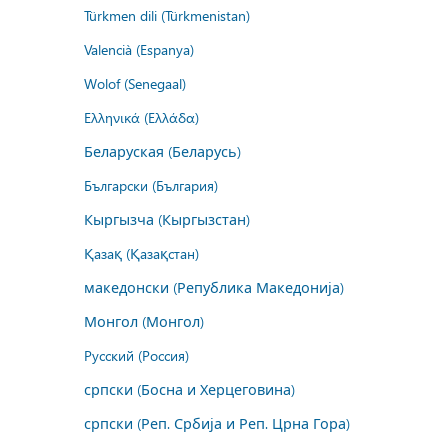
Türkmen dili (Türkmenistan)
Valencià (Espanya)
Wolof (Senegaal)
Ελληνικά (Ελλάδα)
Беларуская (Беларусь)
Български (България)
Кыргызча (Кыргызстан)
Қазақ (Қазақстан)
македонски (Република Македонија)
Монгол (Монгол)
Русский (Россия)
српски (Босна и Херцеговина)
српски (Реп. Србија и Реп. Црна Гора)