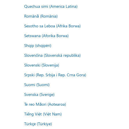
Quechua simi (America Latina)
Română (România)
Sesotho sa Leboa (Afrika Borwa)
Setswana (Aforika Borwa)
Shqip (shqipëri)
Slovenčina (Slovenská republika)
Slovenski (Slovenija)
Srpski (Rep. Srbija i Rep. Crna Gora)
Suomi (Suomi)
Svenska (Sverige)
Te reo Māori (Aotearoa)
Tiếng Việt (Việt Nam)
Türkçe (Türkiye)