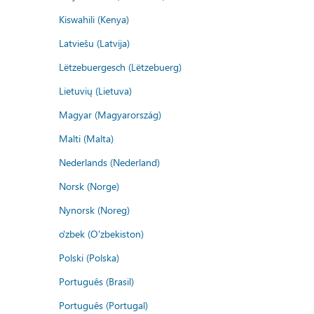
Kiswahili (Kenya)
Latviešu (Latvija)
Lëtzebuergesch (Lëtzebuerg)
Lietuvių (Lietuva)
Magyar (Magyarország)
Malti (Malta)
Nederlands (Nederland)
Norsk (Norge)
Nynorsk (Noreg)
o'zbek (O'zbekiston)
Polski (Polska)
Português (Brasil)
Português (Portugal)