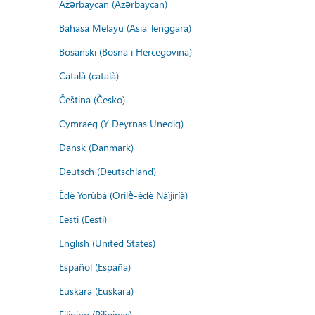
Azərbaycan (Azərbaycan)
Bahasa Melayu (Asia Tenggara)
Bosanski (Bosna i Hercegovina)
Català (català)
Čeština (Česko)
Cymraeg (Y Deyrnas Unedig)
Dansk (Danmark)
Deutsch (Deutschland)
Èdè Yorùbá (Orilẹ̀-èdè Nàìjíríà)
Eesti (Eesti)
English (United States)
Español (España)
Euskara (Euskara)
Filipino (Pilipinas)