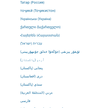
Татар (Россия)
тоҷикӣ (Тоҷикистон)
Українська (Україна)
ქართული (საქართველო)
Հայերեն (Հայաստան)
עברית (ישראל)
ئۇيغۇر يېزىقى (جۇڭخۇا خەلق جۇمھۇرىيىتى)
اُردو (پاکستان)
پنجابی (پاکستان)
درى (افغانستان)
سنڌي (پاکستان)
عربي (المنطقة العربية)
فارسى