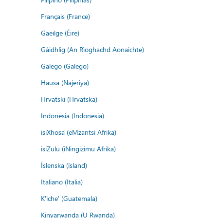
Français (France)
Gaeilge (Éire)
Gàidhlig (An Rìoghachd Aonaichte)
Galego (Galego)
Hausa (Najeriya)
Hrvatski (Hrvatska)
Indonesia (Indonesia)
isiXhosa (eMzantsi Afrika)
isiZulu (iNingizimu Afrika)
Íslenska (ísland)
Italiano (Italia)
K'iche' (Guatemala)
Kinyarwanda (U Rwanda)