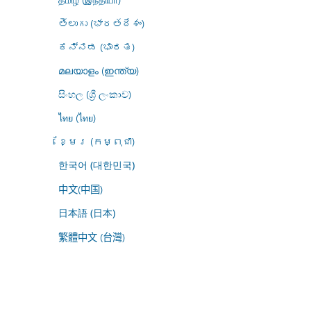
తెలుగు (భారతదేశం)
ಕನ್ನಡ (ಭಾರತ)
മലയാളം (ഇന്ത്യ)
සිංහල (ශ්‍රී ලංකාව)
ไทย (ไทย)
ខ្មែរ (កម្ពុជា)
한국어 (대한민국)
中文(中国)
日本語 (日本)
繁體中文 (台灣)