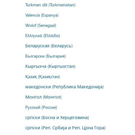
Türkmen dili (Türkmenistan)
Valencià (Espanya)
Wolof (Senegaal)
Ελληνικά (Ελλάδα)
Беларуская (Беларусь)
Български (България)
Кыргызча (Кыргызстан)
Қазақ (Қазақстан)
македонски (Република Македонија)
Монгол (Монгол)
Русский (Россия)
српски (Босна и Херцеговина)
српски (Реп. Србија и Реп. Црна Гора)