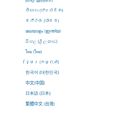
తెలుగు (భారతదేశం)
ಕನ್ನಡ (ಭಾರತ)
മലയാളം (ഇന്ത്യ)
සිංහල (ශ්‍රී ලංකාව)
ไทย (ไทย)
ខ្មែរ (កម្ពុជា)
한국어 (대한민국)
中文(中国)
日本語 (日本)
繁體中文 (台灣)