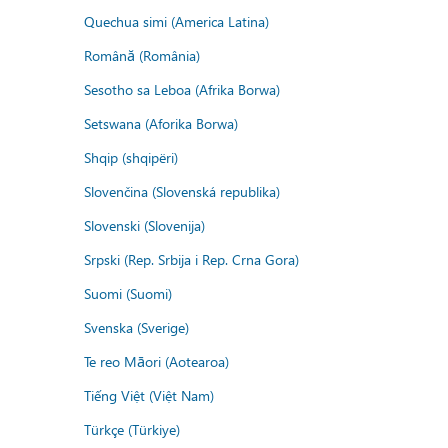
Quechua simi (America Latina)
Română (România)
Sesotho sa Leboa (Afrika Borwa)
Setswana (Aforika Borwa)
Shqip (shqipëri)
Slovenčina (Slovenská republika)
Slovenski (Slovenija)
Srpski (Rep. Srbija i Rep. Crna Gora)
Suomi (Suomi)
Svenska (Sverige)
Te reo Māori (Aotearoa)
Tiếng Việt (Việt Nam)
Türkçe (Türkiye)