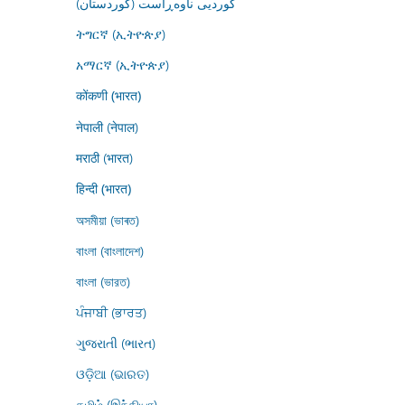
کوردیی ناوەڕاست (کوردستان)
ትግርኛ (ኢትዮጵያ)
አማርኛ (ኢትዮጵያ)
कोंकणी (भारत)
नेपाली (नेपाल)
मराठी (भारत)
हिन्दी (भारत)
অসমীয়া (ভাৰত)
বাংলা (বাংলাদেশ)
বাংলা (ভারত)
ਪੰਜਾਬੀ (ਭਾਰਤ)
ગુજરાતી (ભારત)
ଓଡ଼ିଆ (ଭାରତ)
தமிழ் (இந்தியா)