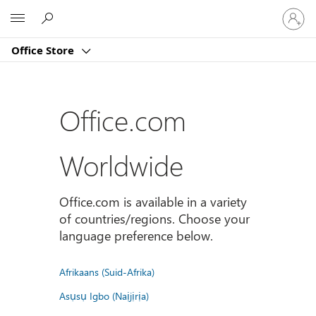
Sign
Microsoft
in
to
Office Store
your
account
Office.com
Worldwide
Office.com is available in a variety
of countries/regions. Choose your
language preference below.
Afrikaans (Suid-Afrika)
Asụsụ Igbo (Naịjịrịa)