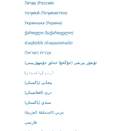
Татар (Россия)
тоҷикӣ (Тоҷикистон)
Українська (Україна)
ქართული (საქართველო)
Հայերեն (Հայաստան)
עברית (ישראל)
ئۇيغۇر يېزىقى (جۇڭخۇا خەلق جۇمھۇرىيىتى)
اُردو (پاکستان)
پنجابی (پاکستان)
درى (افغانستان)
سنڌي (پاکستان)
عربي (المنطقة العربية)
فارسى