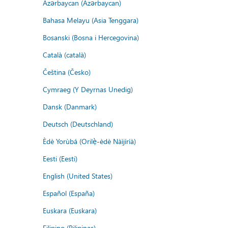
Azərbaycan (Azərbaycan)
Bahasa Melayu (Asia Tenggara)
Bosanski (Bosna i Hercegovina)
Català (català)
Čeština (Česko)
Cymraeg (Y Deyrnas Unedig)
Dansk (Danmark)
Deutsch (Deutschland)
Èdè Yorùbá (Orilẹ̀-èdè Nàìjíríà)
Eesti (Eesti)
English (United States)
Español (España)
Euskara (Euskara)
Filipino (Pilipinas)