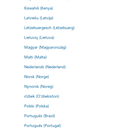
Kiswahili (Kenya)
Latviešu (Latvija)
Lëtzebuergesch (Lëtzebuerg)
Lietuvių (Lietuva)
Magyar (Magyarország)
Malti (Malta)
Nederlands (Nederland)
Norsk (Norge)
Nynorsk (Noreg)
o'zbek (O'zbekiston)
Polski (Polska)
Português (Brasil)
Português (Portugal)