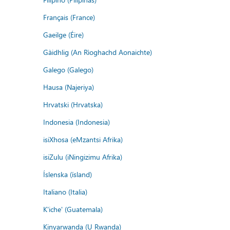
Français (France)
Gaeilge (Éire)
Gàidhlig (An Rìoghachd Aonaichte)
Galego (Galego)
Hausa (Najeriya)
Hrvatski (Hrvatska)
Indonesia (Indonesia)
isiXhosa (eMzantsi Afrika)
isiZulu (iNingizimu Afrika)
Íslenska (ísland)
Italiano (Italia)
K'iche' (Guatemala)
Kinyarwanda (U Rwanda)