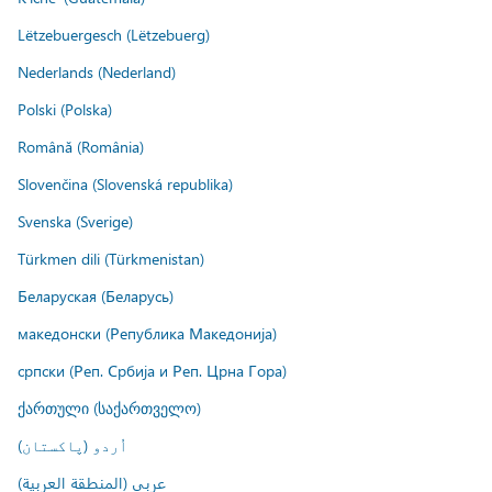
Lëtzebuergesch (Lëtzebuerg)
Nederlands (Nederland)
Polski (Polska)
Română (România)
Slovenčina (Slovenská republika)
Svenska (Sverige)
Türkmen dili (Türkmenistan)
Беларуская (Беларусь)
македонски (Република Македонија)
српски (Реп. Србија и Реп. Црна Гора)
ქართული (საქართველო)
اُردو (پاکستان)
عربي (المنطقة العربية)