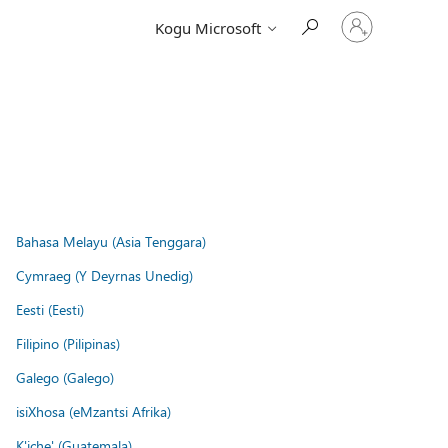
Logige
Kogu Microsoft
sisse
oma
kontole
Bahasa Melayu (Asia Tenggara)
Cymraeg (Y Deyrnas Unedig)
Eesti (Eesti)
Filipino (Pilipinas)
Galego (Galego)
isiXhosa (eMzantsi Afrika)
K'iche' (Guatemala)