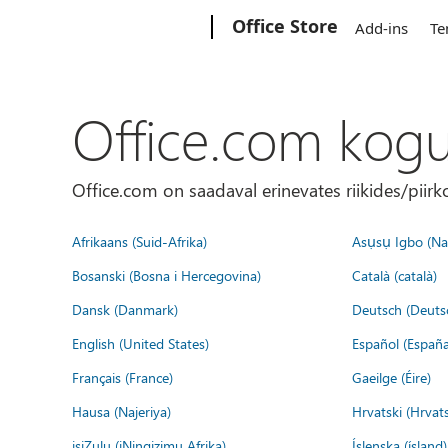
Microsoft
Office Store
Add-ins
Te
Office.com kog
Office.com on saadaval erinevates riikides/piirk
Afrikaans (Suid-Afrika)
Asụsụ Igbo (Naị
Bosanski (Bosna i Hercegovina)
Català (català)
Dansk (Danmark)
Deutsch (Deuts
English (United States)
Español (España
Français (France)
Gaeilge (Éire)
Hausa (Najeriya)
Hrvatski (Hrvat
isiZulu (iNingizimu Afrika)
Íslenska (ísland)