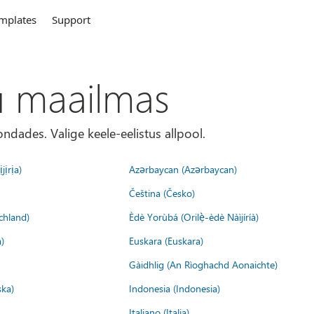
mplates
Support
u maailmas
ondades. Valige keele-eelistus allpool.
jịrịa)
Azərbaycan (Azərbaycan)
Čeština (Česko)
chland)
Èdè Yorùbá (Orilẹ̀-èdè Nàìjíríà)
)
Euskara (Euskara)
Gàidhlig (An Rìoghachd Aonaichte)
ska)
Indonesia (Indonesia)
Italiano (Italia)