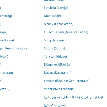
)
Latviešu (Latvija)
rország)
Malti (Malta)
)
o'zbek (O'zbekiston)
ugal)
Quechua simi (America Latina)
ika Borwa)
Shqip (shqipëri)
ija i Rep. Crna Gora)
Suomi (Suomi)
t Nam)
Türkçe (Türkiye)
)
Ελληνικά (Ελλάδα)
гызстан)
Қазақ (Қазақстан)
я)
српски (Босна и Херцеговина)
истон)
Українська (Україна)
ئۇيغۇر يېزىقى (جۇڭخۇا خەلق جۇمھۇرىيىتى)
سنڌي (پاکستان)