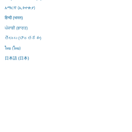
አማርኛ (ኢትዮጵያ)
हिन्दी (भारत)
ਪੰਜਾਬੀ (ਭਾਰਤ)
తెలుగు (భారతదేశం)
ไทย (ไทย)
日本語 (日本)