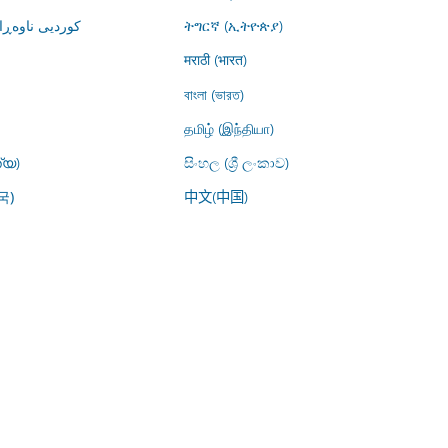
کوردیی ناوە)
ትግርኛ (ኢትዮጵያ)
मराठी (भारत)
বাংলা (ভারত)
தமிழ் (இந்தியா)
്യ)
සිංහල (ශ්‍රී ලංකාව)
中文(中国)
국)