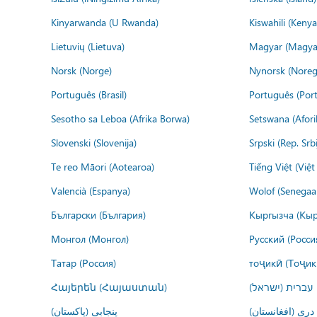
Kinyarwanda (U Rwanda)
Kiswahili (Kenya
Lietuvių (Lietuva)
Magyar (Magya
Norsk (Norge)
Nynorsk (Noreg
Português (Brasil)
Português (Port
Sesotho sa Leboa (Afrika Borwa)
Setswana (Afor
Slovenski (Slovenija)
Srpski (Rep. Srb
Te reo Māori (Aotearoa)
Tiếng Việt (Việ
Valencià (Espanya)
Wolof (Senegaal
Български (България)
Кыргызча (Кыр
Монгол (Монгол)
Русский (Росси
Татар (Россия)
тоҷикӣ (Тоҷик
Հայերեն (Հայաստան)
עברית (ישראל)
درى (افغانستان)
پنجابی (پاکستان)