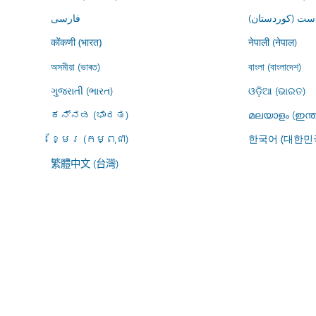
ڕاست (کوردستان
فارسى
नेपाली (नेपाल)
कोंकणी (भारत)
অসমীয়া (ভাৰত)
বাংলা (বাংলাদেশ)
ગુજરાતી (ભારત)
ଓଡ଼ିଆ (ଭାରତ)
ಕನ್ನಡ (ಭಾರತ)
മലയാളം (ഇന്ത
ខ្មែរ (កម្ពុជា)
한국어 (대한민
繁體中文 (台灣)