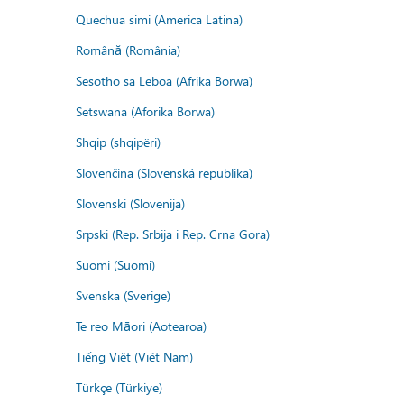
Quechua simi (America Latina)
Română (România)
Sesotho sa Leboa (Afrika Borwa)
Setswana (Aforika Borwa)
Shqip (shqipëri)
Slovenčina (Slovenská republika)
Slovenski (Slovenija)
Srpski (Rep. Srbija i Rep. Crna Gora)
Suomi (Suomi)
Svenska (Sverige)
Te reo Māori (Aotearoa)
Tiếng Việt (Việt Nam)
Türkçe (Türkiye)