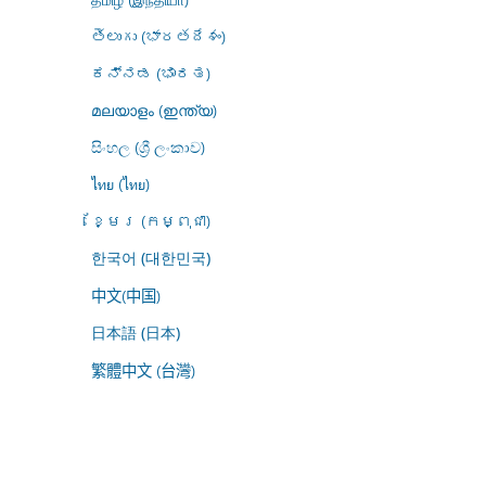
తెలుగు (భారతదేశం)
ಕನ್ನಡ (ಭಾರತ)
മലയാളം (ഇന്ത്യ)
සිංහල (ශ්‍රී ලංකාව)
ไทย (ไทย)
ខ្មែរ (កម្ពុជា)
한국어 (대한민국)
中文(中国)
日本語 (日本)
繁體中文 (台灣)