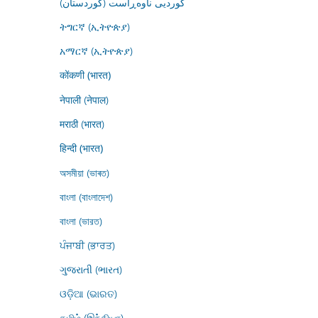
کوردیی ناوەڕاست (کوردستان)
ትግርኛ (ኢትዮጵያ)
አማርኛ (ኢትዮጵያ)
कोंकणी (भारत)
नेपाली (नेपाल)
मराठी (भारत)
हिन्दी (भारत)
অসমীয়া (ভাৰত)
বাংলা (বাংলাদেশ)
বাংলা (ভারত)
ਪੰਜਾਬੀ (ਭਾਰਤ)
ગુજરાતી (ભારત)
ଓଡ଼ିଆ (ଭାରତ)
தமிழ் (இந்தியா)