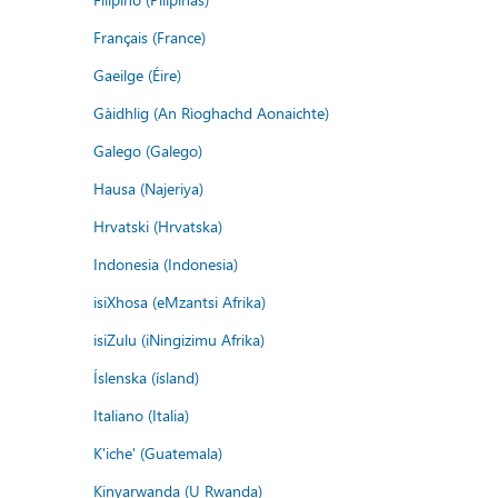
Français (France)
Gaeilge (Éire)
Gàidhlig (An Rìoghachd Aonaichte)
Galego (Galego)
Hausa (Najeriya)
Hrvatski (Hrvatska)
Indonesia (Indonesia)
isiXhosa (eMzantsi Afrika)
isiZulu (iNingizimu Afrika)
Íslenska (ísland)
Italiano (Italia)
K'iche' (Guatemala)
Kinyarwanda (U Rwanda)