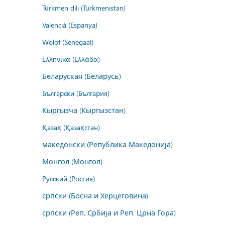
Türkmen dili (Türkmenistan)
Valencià (Espanya)
Wolof (Senegaal)
Ελληνικά (Ελλάδα)
Беларуская (Беларусь)
Български (България)
Кыргызча (Кыргызстан)
Қазақ (Қазақстан)
македонски (Република Македонија)
Монгол (Монгол)
Русский (Россия)
српски (Босна и Херцеговина)
српски (Реп. Србија и Реп. Црна Гора)