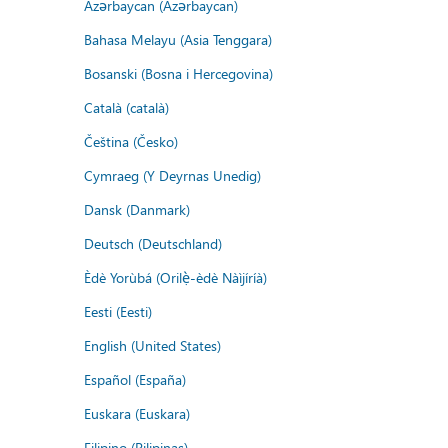
Azərbaycan (Azərbaycan)
Bahasa Melayu (Asia Tenggara)
Bosanski (Bosna i Hercegovina)
Català (català)
Čeština (Česko)
Cymraeg (Y Deyrnas Unedig)
Dansk (Danmark)
Deutsch (Deutschland)
Èdè Yorùbá (Orilẹ̀-èdè Nàìjíríà)
Eesti (Eesti)
English (United States)
Español (España)
Euskara (Euskara)
Filipino (Pilipinas)