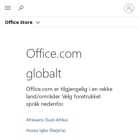
Logg
Microsoft
på
kontoe
Office Store
din
Office.com
globalt
Office.com er tilgjengelig i en rekke
land/områder. Velg foretrukket
språk nedenfor.
Afrikaans (Suid-Afrika)
Asụsụ Igbo (Naịjịrịa)