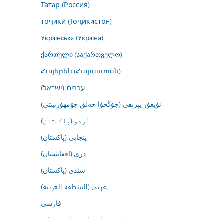
Татар (Россия)
тоҷикӣ (Тоҷикистон)
Українська (Україна)
ქართული (საქართველო)
Հայերեն (Հայաստան)
עברית (ישראל)
ئۇيغۇر يېزىقى (جۇڭخۇا خەلق جۇمھۇرىيىتى)
اُردو (پاکستان)
پنجابی (پاکستان)
درى (افغانستان)
سنڌي (پاکستان)
عربي (المنطقة العربية)
فارسى