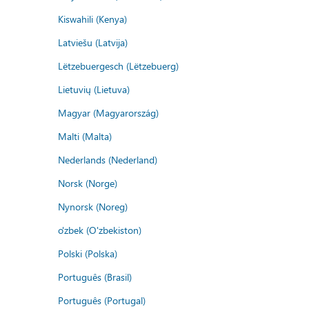
Kiswahili (Kenya)
Latviešu (Latvija)
Lëtzebuergesch (Lëtzebuerg)
Lietuvių (Lietuva)
Magyar (Magyarország)
Malti (Malta)
Nederlands (Nederland)
Norsk (Norge)
Nynorsk (Noreg)
o'zbek (O'zbekiston)
Polski (Polska)
Português (Brasil)
Português (Portugal)