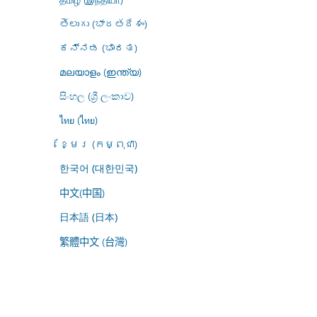
తెలుగు (భారతదేశం)
ಕನ್ನಡ (ಭಾರತ)
മലയാളം (ഇന്ത്യ)
සිංහල (ශ්‍රී ලංකාව)
ไทย (ไทย)
ខ្មែរ (កម្ពុជា)
한국어 (대한민국)
中文(中国)
日本語 (日本)
繁體中文 (台灣)