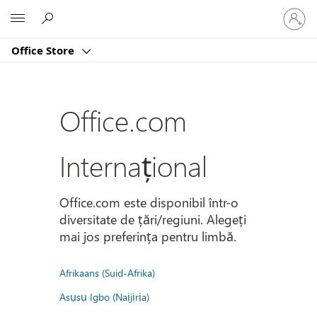
Conectaț
Microsoft
vă
la
Office Store
contul
dvs.
Office.com
Internațional
Office.com este disponibil într-o
diversitate de țări/regiuni. Alegeți
mai jos preferința pentru limbă.
Afrikaans (Suid-Afrika)
Asụsụ Igbo (Naịjịrịa)