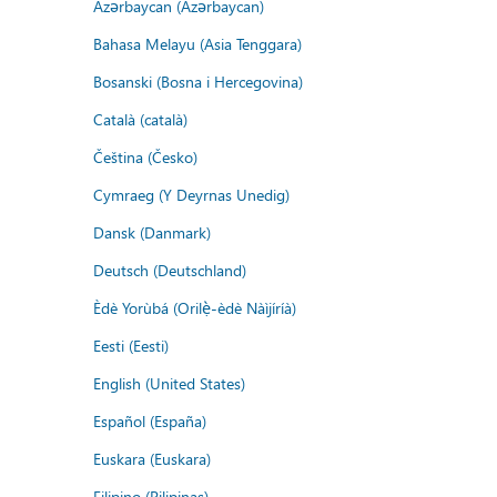
Azərbaycan (Azərbaycan)
Bahasa Melayu (Asia Tenggara)
Bosanski (Bosna i Hercegovina)
Català (català)
Čeština (Česko)
Cymraeg (Y Deyrnas Unedig)
Dansk (Danmark)
Deutsch (Deutschland)
Èdè Yorùbá (Orilẹ̀-èdè Nàìjíríà)
Eesti (Eesti)
English (United States)
Español (España)
Euskara (Euskara)
Filipino (Pilipinas)