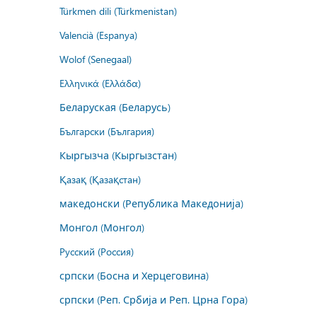
Türkmen dili (Türkmenistan)
Valencià (Espanya)
Wolof (Senegaal)
Ελληνικά (Ελλάδα)
Беларуская (Беларусь)
Български (България)
Кыргызча (Кыргызстан)
Қазақ (Қазақстан)
македонски (Република Македонија)
Монгол (Монгол)
Русский (Россия)
српски (Босна и Херцеговина)
српски (Реп. Србија и Реп. Црна Гора)