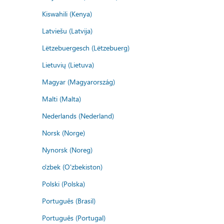
Kiswahili (Kenya)
Latviešu (Latvija)
Lëtzebuergesch (Lëtzebuerg)
Lietuvių (Lietuva)
Magyar (Magyarország)
Malti (Malta)
Nederlands (Nederland)
Norsk (Norge)
Nynorsk (Noreg)
o'zbek (O'zbekiston)
Polski (Polska)
Português (Brasil)
Português (Portugal)