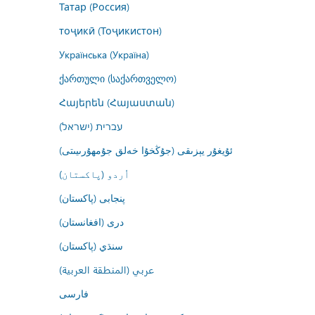
Татар (Россия)
тоҷикӣ (Тоҷикистон)
Українська (Україна)
ქართული (საქართველო)
Հայերեն (Հայաստան)
עברית (ישראל)
ئۇيغۇر يېزىقى (جۇڭخۇا خەلق جۇمھۇرىيىتى)
اُردو (پاکستان)
پنجابی (پاکستان)
درى (افغانستان)
سنڌي (پاکستان)
عربي (المنطقة العربية)
فارسى