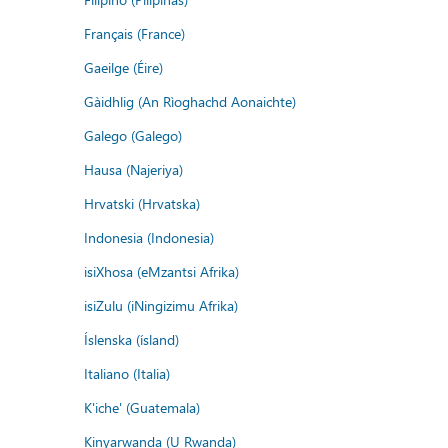
Français (France)
Gaeilge (Éire)
Gàidhlig (An Rìoghachd Aonaichte)
Galego (Galego)
Hausa (Najeriya)
Hrvatski (Hrvatska)
Indonesia (Indonesia)
isiXhosa (eMzantsi Afrika)
isiZulu (iNingizimu Afrika)
Íslenska (ísland)
Italiano (Italia)
K'iche' (Guatemala)
Kinyarwanda (U Rwanda)