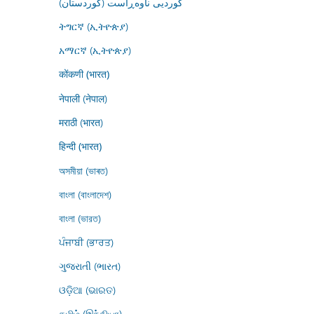
کوردیی ناوەڕاست (کوردستان)
ትግርኛ (ኢትዮጵያ)
አማርኛ (ኢትዮጵያ)
कोंकणी (भारत)
नेपाली (नेपाल)
मराठी (भारत)
हिन्दी (भारत)
অসমীয়া (ভাৰত)
বাংলা (বাংলাদেশ)
বাংলা (ভারত)
ਪੰਜਾਬੀ (ਭਾਰਤ)
ગુજરાતી (ભારત)
ଓଡ଼ିଆ (ଭାରତ)
தமிழ் (இந்தியா)