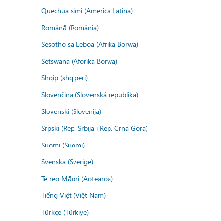
Quechua simi (America Latina)
Română (România)
Sesotho sa Leboa (Afrika Borwa)
Setswana (Aforika Borwa)
Shqip (shqipëri)
Slovenčina (Slovenská republika)
Slovenski (Slovenija)
Srpski (Rep. Srbija i Rep. Crna Gora)
Suomi (Suomi)
Svenska (Sverige)
Te reo Māori (Aotearoa)
Tiếng Việt (Việt Nam)
Türkçe (Türkiye)