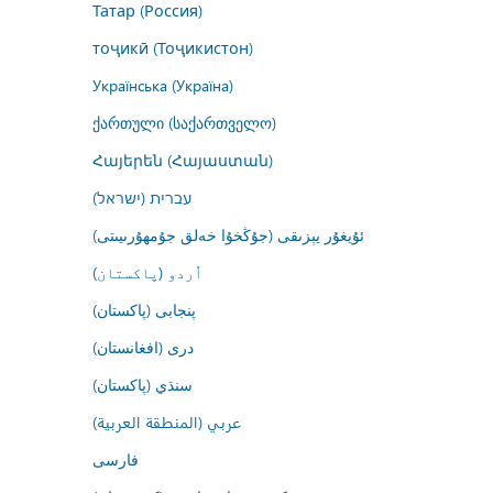
Татар (Россия)
тоҷикӣ (Тоҷикистон)
Українська (Україна)
ქართული (საქართველო)
Հայերեն (Հայաստան)
עברית (ישראל)
ئۇيغۇر يېزىقى (جۇڭخۇا خەلق جۇمھۇرىيىتى)
اُردو (پاکستان)
پنجابی (پاکستان)
درى (افغانستان)
سنڌي (پاکستان)
عربي (المنطقة العربية)
فارسى