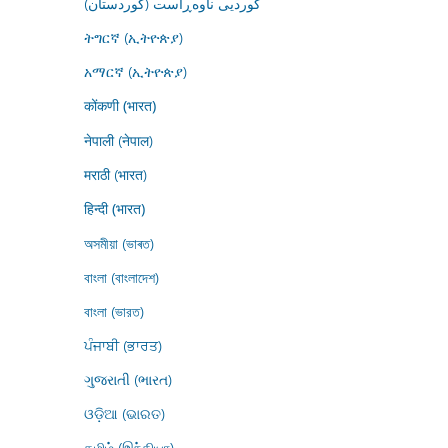
کوردیی ناوەڕاست (کوردستان)
ትግርኛ (ኢትዮጵያ)
አማርኛ (ኢትዮጵያ)
कोंकणी (भारत)
नेपाली (नेपाल)
मराठी (भारत)
हिन्दी (भारत)
অসমীয়া (ভাৰত)
বাংলা (বাংলাদেশ)
বাংলা (ভারত)
ਪੰਜਾਬੀ (ਭਾਰਤ)
ગુજરાતી (ભારત)
ଓଡ଼ିଆ (ଭାରତ)
தமிழ் (இந்தியா)