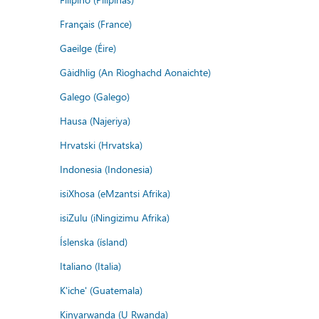
Français (France)
Gaeilge (Éire)
Gàidhlig (An Rìoghachd Aonaichte)
Galego (Galego)
Hausa (Najeriya)
Hrvatski (Hrvatska)
Indonesia (Indonesia)
isiXhosa (eMzantsi Afrika)
isiZulu (iNingizimu Afrika)
Íslenska (ísland)
Italiano (Italia)
K'iche' (Guatemala)
Kinyarwanda (U Rwanda)