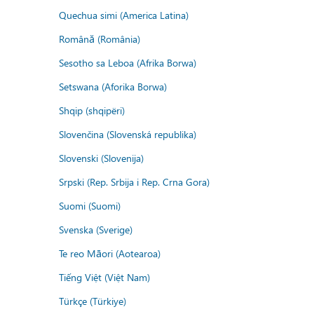
Quechua simi (America Latina)
Română (România)
Sesotho sa Leboa (Afrika Borwa)
Setswana (Aforika Borwa)
Shqip (shqipëri)
Slovenčina (Slovenská republika)
Slovenski (Slovenija)
Srpski (Rep. Srbija i Rep. Crna Gora)
Suomi (Suomi)
Svenska (Sverige)
Te reo Māori (Aotearoa)
Tiếng Việt (Việt Nam)
Türkçe (Türkiye)