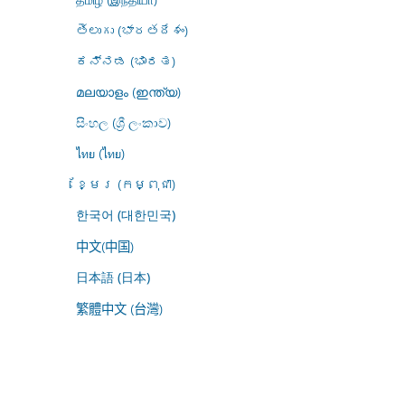
తెలుగు (భారతదేశం)
ಕನ್ನಡ (ಭಾರತ)
മലയാളം (ഇന്ത്യ)
සිංහල (ශ්‍රී ලංකාව)
ไทย (ไทย)
ខ្មែរ (កម្ពុជា)
한국어 (대한민국)
中文(中国)
日本語 (日本)
繁體中文 (台灣)