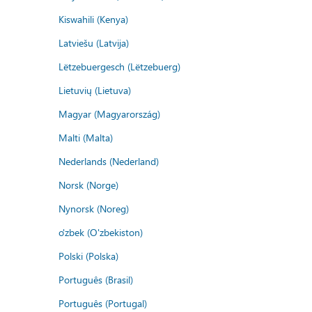
Kiswahili (Kenya)
Latviešu (Latvija)
Lëtzebuergesch (Lëtzebuerg)
Lietuvių (Lietuva)
Magyar (Magyarország)
Malti (Malta)
Nederlands (Nederland)
Norsk (Norge)
Nynorsk (Noreg)
o'zbek (O'zbekiston)
Polski (Polska)
Português (Brasil)
Português (Portugal)