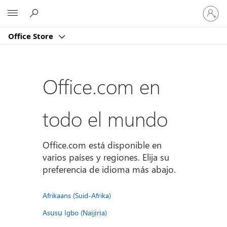
Iniciar
Microsoft
sesión
en
Office Store
tu
cuenta
Office.com en
todo el mundo
Office.com está disponible en
varios países y regiones. Elija su
preferencia de idioma más abajo.
Afrikaans (Suid-Afrika)
Asụsụ Igbo (Naịjịrịa)