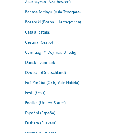
Azərbaycan (Azərbaycan)
Bahasa Melayu (Asia Tenggara)
Bosanski (Bosna i Hercegovina)
Català (català)
Čeština (Česko)
Cymraeg (Y Deyrnas Unedig)
Dansk (Danmark)
Deutsch (Deutschland)
Èdè Yorùbá (Orilẹ̀-èdè Nàìjíríà)
Eesti (Eesti)
English (United States)
Español (España)
Euskara (Euskara)
Filipino (Pilipinas)