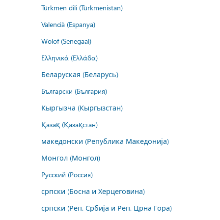
Türkmen dili (Türkmenistan)
Valencià (Espanya)
Wolof (Senegaal)
Ελληνικά (Ελλάδα)
Беларуская (Беларусь)
Български (България)
Кыргызча (Кыргызстан)
Қазақ (Қазақстан)
македонски (Република Македонија)
Монгол (Монгол)
Русский (Россия)
српски (Босна и Херцеговина)
српски (Реп. Србија и Реп. Црна Гора)