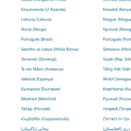
Kinyarwanda (U Rwanda)
Kiswahili (Kenya
Lietuvių (Lietuva)
Magyar (Magya
Norsk (Norge)
Nynorsk (Noreg
Português (Brasil)
Português (Port
Sesotho sa Leboa (Afrika Borwa)
Setswana (Afor
Slovenski (Slovenija)
Srpski (Rep. Srb
Te reo Māori (Aotearoa)
Tiếng Việt (Việ
Valencià (Espanya)
Wolof (Senegaal
Български (България)
Кыргызча (Кы
Монгол (Монгол)
Русский (Росси
Татар (Россия)
тоҷикӣ (Тоҷи
Հայերեն (Հայաստան)
עברית (ישראל)
درى (افغانستان)
پنجابی (پاکستان)