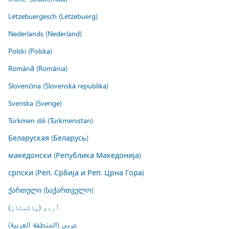
Lëtzebuergesch (Lëtzebuerg)
Nederlands (Nederland)
Polski (Polska)
Română (România)
Slovenčina (Slovenská republika)
Svenska (Sverige)
Türkmen dili (Türkmenistan)
Беларуская (Беларусь)
македонски (Република Македонија)
српски (Реп. Србија и Реп. Црна Гора)
ქართული (საქართველო)
اُردو (پاکستان)
عربي (المنطقة العربية)