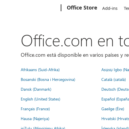
Microsoft
Office Store
Add-ins
Te
Office.com en 
Office.com está disponible en varios países y re
Afrikaans (Suid-Afrika)
Asụsụ Igbo (Naị
Bosanski (Bosna i Hercegovina)
Català (català)
Dansk (Danmark)
Deutsch (Deuts
English (United States)
Español (España
Français (France)
Gaeilge (Éire)
Hausa (Najeriya)
Hrvatski (Hrvat
isiZulu (iNingizimu Afrika)
Íslenska (ísland)