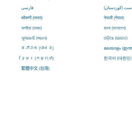
ڕاست (کوردستان
فارسى
नेपाली (नेपाल)
कोंकणी (भारत)
অসমীয়া (ভাৰত)
বাংলা (বাংলাদেশ)
ગુજરાતી (ભારત)
ଓଡ଼ିଆ (ଭାରତ)
ಕನ್ನಡ (ಭಾರತ)
മലയാളം (ഇന്ത
ខ្មែរ (កម្ពុជា)
한국어 (대한민
繁體中文 (台灣)