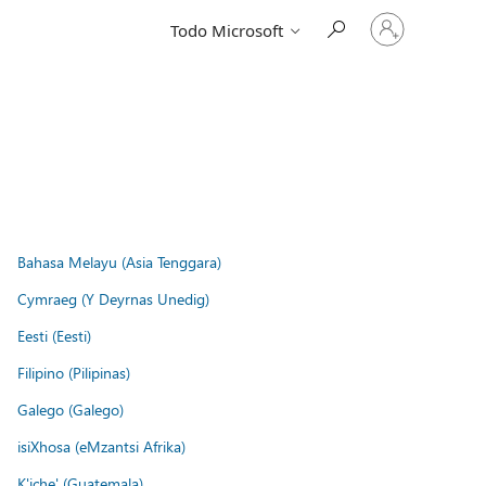
Iniciar
Todo Microsoft
sesión
en
tu
cuenta
Bahasa Melayu (Asia Tenggara)
Cymraeg (Y Deyrnas Unedig)
Eesti (Eesti)
Filipino (Pilipinas)
Galego (Galego)
isiXhosa (eMzantsi Afrika)
K'iche' (Guatemala)