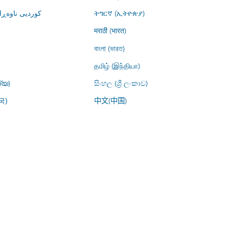
کوردیی ناوە)
ትግርኛ (ኢትዮጵያ)
मराठी (भारत)
বাংলা (ভারত)
தமிழ் (இந்தியா)
്യ)
සිංහල (ශ්‍රී ලංකාව)
中文(中国)
국)