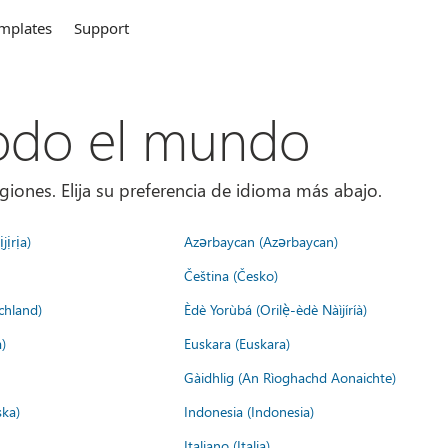
mplates
Support
todo el mundo
giones. Elija su preferencia de idioma más abajo.
jịrịa)
Azərbaycan (Azərbaycan)
Čeština (Česko)
chland)
Èdè Yorùbá (Orilẹ̀-èdè Nàìjíríà)
)
Euskara (Euskara)
Gàidhlig (An Rìoghachd Aonaichte)
ska)
Indonesia (Indonesia)
Italiano (Italia)