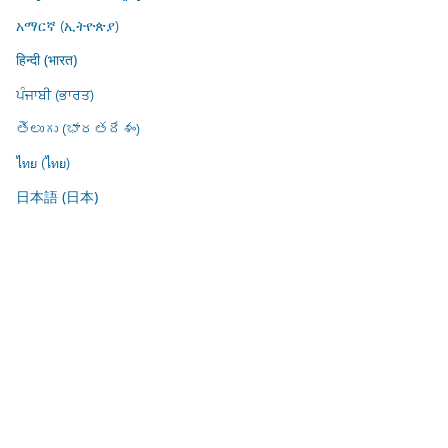
አማርኛ (ኢትዮጵያ)
हिन्दी (भारत)
ਪੰਜਾਬੀ (ਭਾਰਤ)
తెలుగు (భారతదేశం)
ไทย (ไทย)
日本語 (日本)