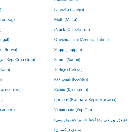
)
Latviešu (Latvija)
rország)
Malti (Malta)
)
o'zbek (O'zbekiston)
ugal)
Quechua simi (America Latina)
ika Borwa)
Shqip (shqipëri)
ija i Rep. Crna Gora)
Suomi (Suomi)
t Nam)
Türkçe (Türkiye)
)
Ελληνικά (Ελλάδα)
ргызстан)
Қазақ (Қазақстан)
я)
српски (Босна и Херцеговина)
кистон)
Українська (Україна)
ئۇيغۇر يېزىقى (جۇڭخۇا خەلق جۇمھۇرىيىتى)
سنڌي (پاکستان)