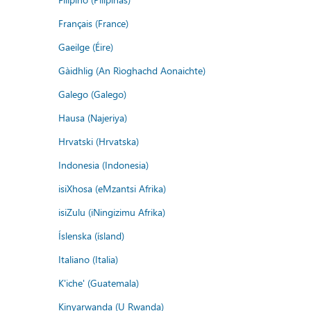
Français (France)
Gaeilge (Éire)
Gàidhlig (An Rìoghachd Aonaichte)
Galego (Galego)
Hausa (Najeriya)
Hrvatski (Hrvatska)
Indonesia (Indonesia)
isiXhosa (eMzantsi Afrika)
isiZulu (iNingizimu Afrika)
Íslenska (ísland)
Italiano (Italia)
K'iche' (Guatemala)
Kinyarwanda (U Rwanda)