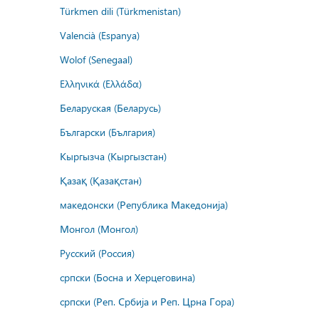
Türkmen dili (Türkmenistan)
Valencià (Espanya)
Wolof (Senegaal)
Ελληνικά (Ελλάδα)
Беларуская (Беларусь)
Български (България)
Кыргызча (Кыргызстан)
Қазақ (Қазақстан)
македонски (Република Македонија)
Монгол (Монгол)
Русский (Россия)
српски (Босна и Херцеговина)
српски (Реп. Србија и Реп. Црна Гора)