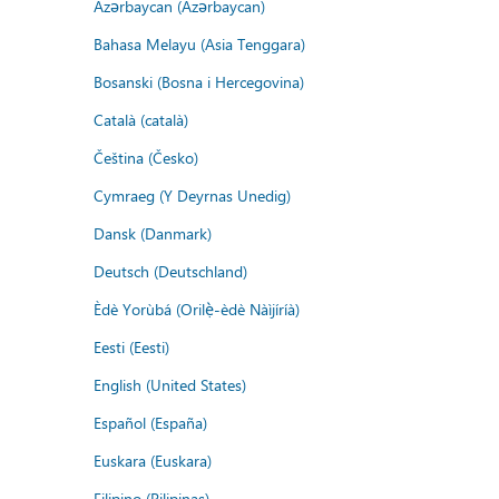
Azərbaycan (Azərbaycan)
Bahasa Melayu (Asia Tenggara)
Bosanski (Bosna i Hercegovina)
Català (català)
Čeština (Česko)
Cymraeg (Y Deyrnas Unedig)
Dansk (Danmark)
Deutsch (Deutschland)
Èdè Yorùbá (Orilẹ̀-èdè Nàìjíríà)
Eesti (Eesti)
English (United States)
Español (España)
Euskara (Euskara)
Filipino (Pilipinas)