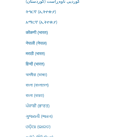
کوردیی ناوەڕاست (کوردستان)
ትግርኛ (ኢትዮጵያ)
አማርኛ (ኢትዮጵያ)
कोंकणी (भारत)
नेपाली (नेपाल)
मराठी (भारत)
हिन्दी (भारत)
অসমীয়া (ভাৰত)
বাংলা (বাংলাদেশ)
বাংলা (ভারত)
ਪੰਜਾਬੀ (ਭਾਰਤ)
ગુજરાતી (ભારત)
ଓଡ଼ିଆ (ଭାରତ)
தமிழ் (இந்தியா)