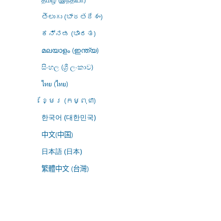
తెలుగు (భారతదేశం)
ಕನ್ನಡ (ಭಾರತ)
മലയാളം (ഇന്ത്യ)
සිංහල (ශ්‍රී ලංකාව)
ไทย (ไทย)
ខ្មែរ (កម្ពុជា)
한국어 (대한민국)
中文(中国)
日本語 (日本)
繁體中文 (台灣)