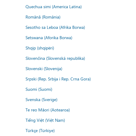
Quechua simi (America Latina)
Română (România)
Sesotho sa Leboa (Afrika Borwa)
Setswana (Aforika Borwa)
Shqip (shqipëri)
Slovenčina (Slovenská republika)
Slovenski (Slovenija)
Srpski (Rep. Srbija i Rep. Crna Gora)
Suomi (Suomi)
Svenska (Sverige)
Te reo Māori (Aotearoa)
Tiếng Việt (Việt Nam)
Türkçe (Türkiye)