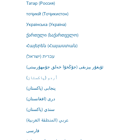
Татар (Россия)
тоҷикӣ (Тоҷикистон)
Українська (Україна)
ქართული (საქართველო)
Հայերեն (Հայաստան)
עברית (ישראל)
ئۇيغۇر يېزىقى (جۇڭخۇا خەلق جۇمھۇرىيىتى)
اُردو (پاکستان)
پنجابی (پاکستان)
درى (افغانستان)
سنڌي (پاکستان)
عربي (المنطقة العربية)
فارسى