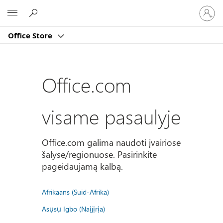
Prisijun
Microsoft
prie
paskyro
Office Store
Office.com
visame pasaulyje
Office.com galima naudoti įvairiose
šalyse/regionuose. Pasirinkite
pageidaujamą kalbą.
Afrikaans (Suid-Afrika)
Asụsụ Igbo (Naịjịrịa)