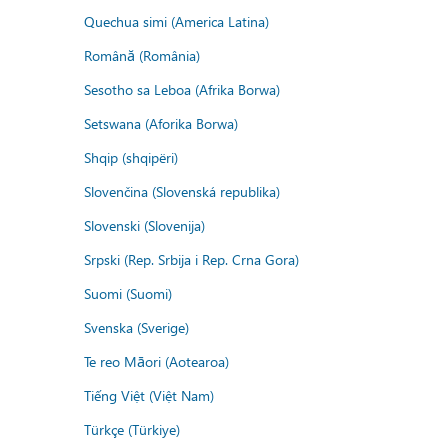
Quechua simi (America Latina)
Română (România)
Sesotho sa Leboa (Afrika Borwa)
Setswana (Aforika Borwa)
Shqip (shqipëri)
Slovenčina (Slovenská republika)
Slovenski (Slovenija)
Srpski (Rep. Srbija i Rep. Crna Gora)
Suomi (Suomi)
Svenska (Sverige)
Te reo Māori (Aotearoa)
Tiếng Việt (Việt Nam)
Türkçe (Türkiye)