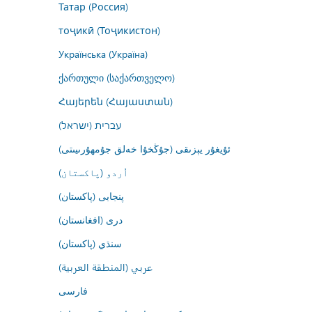
Татар (Россия)
тоҷикӣ (Тоҷикистон)
Українська (Україна)
ქართული (საქართველო)
Հայերեն (Հայաստան)
עברית (ישראל)
ئۇيغۇر يېزىقى (جۇڭخۇا خەلق جۇمھۇرىيىتى)
اُردو (پاکستان)
پنجابی (پاکستان)
درى (افغانستان)
سنڌي (پاکستان)
عربي (المنطقة العربية)
فارسى