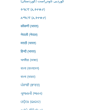
کوردیی ناوەڕاست (کوردستان)
ትግርኛ (ኢትዮጵያ)
አማርኛ (ኢትዮጵያ)
कोंकणी (भारत)
नेपाली (नेपाल)
मराठी (भारत)
हिन्दी (भारत)
অসমীয়া (ভাৰত)
বাংলা (বাংলাদেশ)
বাংলা (ভারত)
ਪੰਜਾਬੀ (ਭਾਰਤ)
ગુજરાતી (ભારત)
ଓଡ଼ିଆ (ଭାରତ)
தமிழ் (இந்தியா)