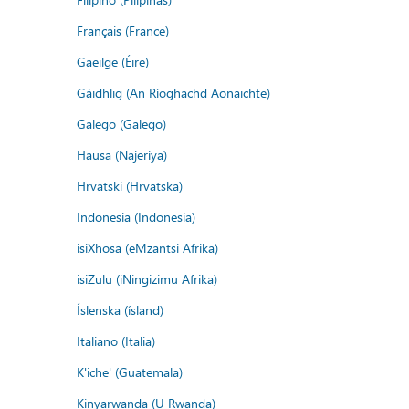
Français (France)
Gaeilge (Éire)
Gàidhlig (An Rìoghachd Aonaichte)
Galego (Galego)
Hausa (Najeriya)
Hrvatski (Hrvatska)
Indonesia (Indonesia)
isiXhosa (eMzantsi Afrika)
isiZulu (iNingizimu Afrika)
Íslenska (ísland)
Italiano (Italia)
K'iche' (Guatemala)
Kinyarwanda (U Rwanda)