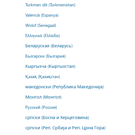
Türkmen dili (Türkmenistan)
Valencià (Espanya)
Wolof (Senegaal)
Ελληνικά (Ελλάδα)
Беларуская (Беларусь)
Български (България)
Кыргызча (Кыргызстан)
Қазақ (Қазақстан)
македонски (Република Македонија)
Монгол (Монгол)
Русский (Россия)
српски (Босна и Херцеговина)
српски (Реп. Србија и Реп. Црна Гора)