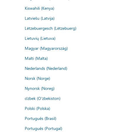
Kiswahili (Kenya)
Latviešu (Latvija)
Lëtzebuergesch (Lëtzebuerg)
Lietuvių (Lietuva)
Magyar (Magyarország)
Malti (Malta)
Nederlands (Nederland)
Norsk (Norge)
Nynorsk (Noreg)
o'zbek (O'zbekiston)
Polski (Polska)
Português (Brasil)
Português (Portugal)