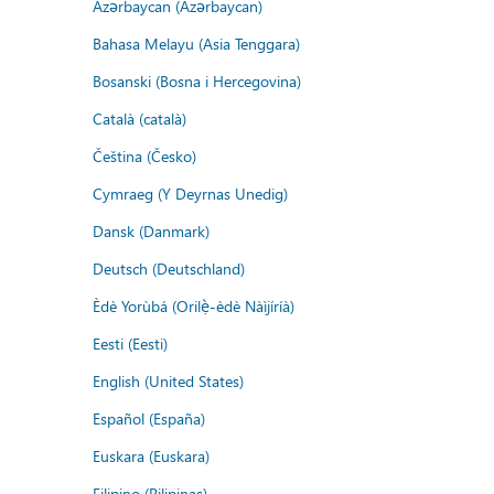
Azərbaycan (Azərbaycan)
Bahasa Melayu (Asia Tenggara)
Bosanski (Bosna i Hercegovina)
Català (català)
Čeština (Česko)
Cymraeg (Y Deyrnas Unedig)
Dansk (Danmark)
Deutsch (Deutschland)
Èdè Yorùbá (Orilẹ̀-èdè Nàìjíríà)
Eesti (Eesti)
English (United States)
Español (España)
Euskara (Euskara)
Filipino (Pilipinas)