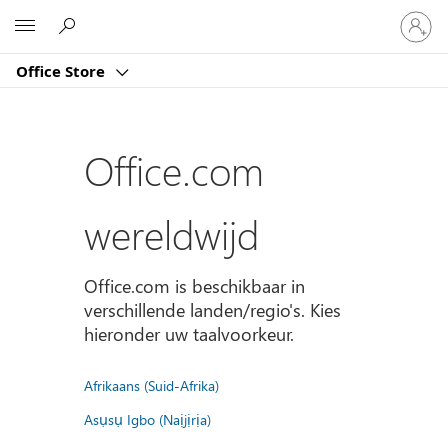
Meld
Microsoft
je
aan
Office Store
bij
je
account
Office.com
wereldwijd
Office.com is beschikbaar in
verschillende landen/regio's. Kies
hieronder uw taalvoorkeur.
Afrikaans (Suid-Afrika)
Asụsụ Igbo (Naịjịrịa)