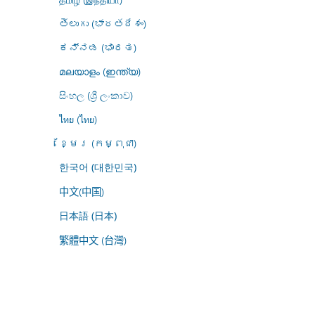
తెలుగు (భారతదేశం)
ಕನ್ನಡ (ಭಾರತ)
മലയാളം (ഇന്ത്യ)
සිංහල (ශ්‍රී ලංකාව)
ไทย (ไทย)
ខ្មែរ (កម្ពុជា)
한국어 (대한민국)
中文(中国)
日本語 (日本)
繁體中文 (台灣)