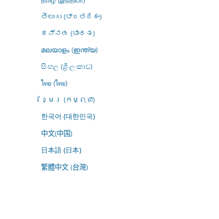
తెలుగు (భారతదేశం)
ಕನ್ನಡ (ಭಾರತ)
മലയാളം (ഇന്ത്യ)
සිංහල (ශ්‍රී ලංකාව)
ไทย (ไทย)
ខ្មែរ (កម្ពុជា)
한국어 (대한민국)
中文(中国)
日本語 (日本)
繁體中文 (台灣)