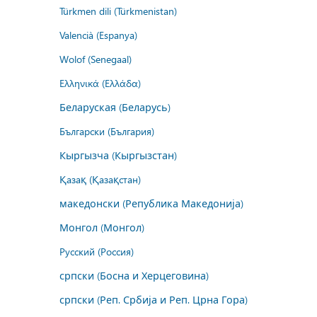
Türkmen dili (Türkmenistan)
Valencià (Espanya)
Wolof (Senegaal)
Ελληνικά (Ελλάδα)
Беларуская (Беларусь)
Български (България)
Кыргызча (Кыргызстан)
Қазақ (Қазақстан)
македонски (Република Македонија)
Монгол (Монгол)
Русский (Россия)
српски (Босна и Херцеговина)
српски (Реп. Србија и Реп. Црна Гора)