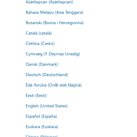
Azərbaycan (Azərbaycan)
Bahasa Melayu (Asia Tenggara)
Bosanski (Bosna i Hercegovina)
Català (català)
Čeština (Česko)
Cymraeg (Y Deyrnas Unedig)
Dansk (Danmark)
Deutsch (Deutschland)
Èdè Yorùbá (Orilẹ̀-èdè Nàìjíríà)
Eesti (Eesti)
English (United States)
Español (España)
Euskara (Euskara)
Filipino (Pilipinas)