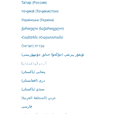
Татар (Россия)
тоҷикӣ (Тоҷикистон)
Українська (Україна)
ქართული (საქართველო)
Հայերեն (Հայաստան)
עברית (ישראל)
ئۇيغۇر يېزىقى (جۇڭخۇا خەلق جۇمھۇرىيىتى)
اُردو (پاکستان)
پنجابی (پاکستان)
درى (افغانستان)
سنڌي (پاکستان)
عربي (المنطقة العربية)
فارسى