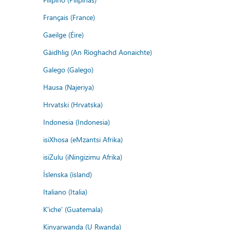
Français (France)
Gaeilge (Éire)
Gàidhlig (An Rìoghachd Aonaichte)
Galego (Galego)
Hausa (Najeriya)
Hrvatski (Hrvatska)
Indonesia (Indonesia)
isiXhosa (eMzantsi Afrika)
isiZulu (iNingizimu Afrika)
Íslenska (ísland)
Italiano (Italia)
K'iche' (Guatemala)
Kinyarwanda (U Rwanda)