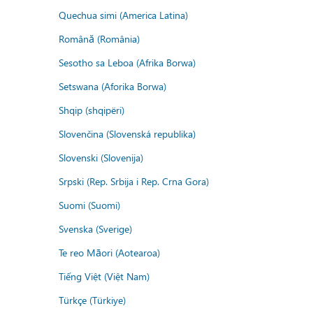
Quechua simi (America Latina)
Română (România)
Sesotho sa Leboa (Afrika Borwa)
Setswana (Aforika Borwa)
Shqip (shqipëri)
Slovenčina (Slovenská republika)
Slovenski (Slovenija)
Srpski (Rep. Srbija i Rep. Crna Gora)
Suomi (Suomi)
Svenska (Sverige)
Te reo Māori (Aotearoa)
Tiếng Việt (Việt Nam)
Türkçe (Türkiye)