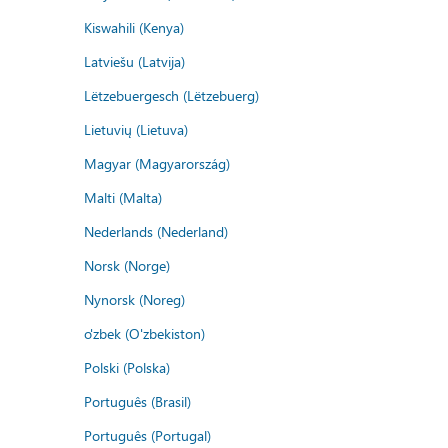
Kiswahili (Kenya)
Latviešu (Latvija)
Lëtzebuergesch (Lëtzebuerg)
Lietuvių (Lietuva)
Magyar (Magyarország)
Malti (Malta)
Nederlands (Nederland)
Norsk (Norge)
Nynorsk (Noreg)
o'zbek (O'zbekiston)
Polski (Polska)
Português (Brasil)
Português (Portugal)