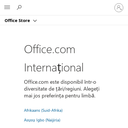
Conectaț
Microsoft
vă
la
Office Store
contul
dvs.
Office.com
Internațional
Office.com este disponibil într-o
diversitate de țări/regiuni. Alegeți
mai jos preferința pentru limbă.
Afrikaans (Suid-Afrika)
Asụsụ Igbo (Naịjịrịa)