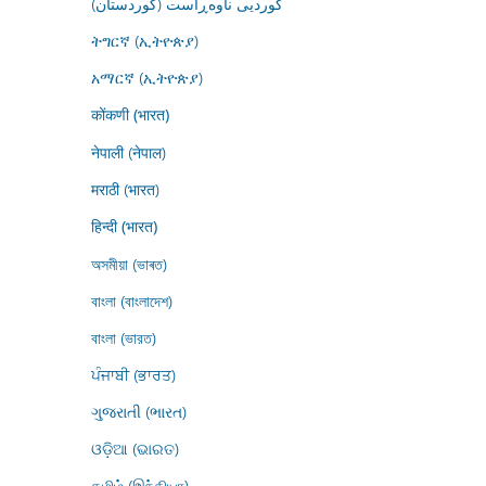
کوردیی ناوەڕاست (کوردستان)
ትግርኛ (ኢትዮጵያ)
አማርኛ (ኢትዮጵያ)
कोंकणी (भारत)
नेपाली (नेपाल)
मराठी (भारत)
हिन्दी (भारत)
অসমীয়া (ভাৰত)
বাংলা (বাংলাদেশ)
বাংলা (ভারত)
ਪੰਜਾਬੀ (ਭਾਰਤ)
ગુજરાતી (ભારત)
ଓଡ଼ିଆ (ଭାରତ)
தமிழ் (இந்தியா)